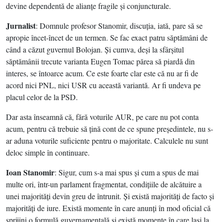
devine dependentă de alianţe fragile şi conjuncturale.
Jurnalist
: Domnule profesor Stanomir, discuţia, iată, pare să se
apropie încet-încet de un termen. Se fac exact patru săptămâni de
când a căzut guvernul Bolojan. Şi cumva, deşi la sfârşitul
săptămânii trecute varianta Eugen Tomac părea să piardă din
interes, se întoarce acum. Ce este foarte clar este că nu ar fi de
acord nici PNL, nici USR cu această variantă. Ar fi undeva pe
placul celor de la PSD.
Dar asta înseamnă că, fără voturile AUR, pe care nu pot conta
acum, pentru că trebuie să ţină cont de ce spune preşedintele, nu s-
ar aduna voturile suficiente pentru o majoritate. Calculele nu sunt
deloc simple în continuare.
Ioan Stanomir
: Sigur, cum s-a mai spus şi cum a spus de mai
multe ori, într-un parlament fragmentat, condiţiile de alcătuire a
unei majorităţi devin greu de întrunit. Şi există majorităţi de facto şi
majorităţi de iure. Există momente în care anunţi în mod oficial că
sprijini o formulă guvernamentală şi există momente în care laşi la