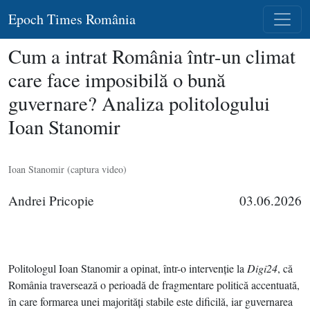
Epoch Times România
Cum a intrat România într-un climat
care face imposibilă o bună
guvernare? Analiza politologului
Ioan Stanomir
Ioan Stanomir (captura video)
Andrei Pricopie
03.06.2026
Politologul Ioan Stanomir a opinat, într-o intervenţie la
Digi24
, că
România traversează o perioadă de fragmentare politică accentuată,
în care formarea unei majorităţi stabile este dificilă, iar guvernarea