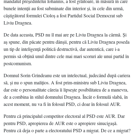
mandatul preşedintelui Iohannis, a fost grăitoare, în măsură în care
bunele intenţii au fost subminate din interior şi, în cele din urmă,
câştigătorul formulei Cioloş a fost Partidul Social Democrat sub
Liviu Dragnea.
De data aceasta, PSD nu îl mai are pe Liviu Dragnea la cârmă. Şi
aş spune, din păcate pentru dânşii, pentru că Liviu Dragnea poseda
un tip de inteligenţă politică destructivă, dar autentică, care i-a
permis să obţină unul dintre cele mai mari scoruri ale unui partid în
postcomunism.
Domnul Sorin Grindeanu este un intelectual, judecând după cariera
să, şi nu o spun maliţios. A fost prim-ministru sub Liviu Dragnea,
dar este o personalitate căreia îi lipseşte posibilitatea de a manevra,
de a combina în stilul domnului Dragnea. Încât o formulă slabă, în
acest moment, nu va fi în folosul PSD, ci doar în folosul AUR.
Pentru că principalul competitor electoral al PSD este AUR. Dar
pentru PSD, apropierea de AUR este o apropiere sinucigaşă.
Pentru că deja o parte a electoratului PSD a migrat. De ce a migrat?