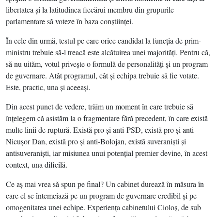
libertatea şi la latitudinea fiecărui membru din grupurile
parlamentare să voteze în baza conştiinţei.
În cele din urmă, testul pe care orice candidat la funcţia de prim-
ministru trebuie să-l treacă este alcătuirea unei majorităţi. Pentru că,
să nu uităm, votul priveşte o formulă de personalităţi şi un program
de guvernare. Atât programul, cât şi echipa trebuie să fie votate.
Este, practic, una şi aceeaşi.
Din acest punct de vedere, trăim un moment în care trebuie să
înţelegem că asistăm la o fragmentare fără precedent, în care există
multe linii de ruptură. Există pro şi anti-PSD, există pro şi anti-
Nicuşor Dan, există pro şi anti-Bolojan, există suveranişti şi
antisuveranişti, iar misiunea unui potenţial premier devine, în acest
context, una dificilă.
Ce aş mai vrea să spun pe final? Un cabinet durează în măsura în
care el se întemeiază pe un program de guvernare credibil şi pe
omogenitatea unei echipe. Experienţa cabinetului Cioloş, de sub