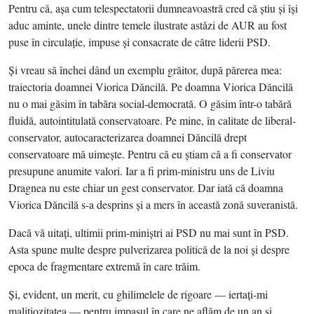
Pentru că, aşa cum telespectatorii dumneavoastră cred că ştiu şi îşi
aduc aminte, unele dintre temele ilustrate astăzi de AUR au fost
puse în circulaţie, impuse şi consacrate de către liderii PSD.
Şi vreau să închei dând un exemplu grăitor, după părerea mea:
traiectoria doamnei Viorica Dăncilă. Pe doamna Viorica Dăncilă
nu o mai găsim în tabăra social-democrată. O găsim într-o tabără
fluidă, autointitulată conservatoare. Pe mine, în calitate de liberal-
conservator, autocaracterizarea doamnei Dăncilă drept
conservatoare mă uimeşte. Pentru că eu ştiam că a fi conservator
presupune anumite valori. Iar a fi prim-ministru uns de Liviu
Dragnea nu este chiar un gest conservator. Dar iată că doamna
Viorica Dăncilă s-a desprins şi a mers în această zonă suveranistă.
Dacă vă uitaţi, ultimii prim-miniştri ai PSD nu mai sunt în PSD.
Asta spune multe despre pulverizarea politică de la noi şi despre
epoca de fragmentare extremă în care trăim.
Şi, evident, un merit, cu ghilimelele de rigoare — iertaţi-mi
maliţiozitatea — pentru impasul în care ne aflăm de un an şi