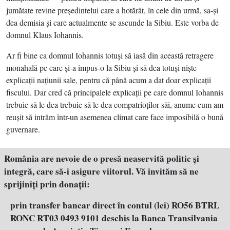
jumătate revine preşedintelui care a hotărât, în cele din urmă, sa-şi
dea demisia şi care actualmente se ascunde la Sibiu. Este vorba de
domnul Klaus Iohannis.
Ar fi bine ca domnul Iohannis totuşi să iasă din această retragere
monahală pe care şi-a impus-o la Sibiu şi să dea totuşi nişte
explicaţii naţiunii sale, pentru că până acum a dat doar explicaţii
fiscului. Dar cred că principalele explicaţii pe care domnul Iohannis
trebuie să le dea trebuie să le dea compatrioţilor săi, anume cum am
reuşit să intrăm într-un asemenea climat care face imposibilă o bună
guvernare.
România are nevoie de o presă neaservită politic şi
integră, care să-i asigure viitorul. Vă invităm să ne
sprijiniţi prin donaţii:
prin transfer bancar direct în contul (lei) RO56 BTRL
RONC RT03 0493 9101 deschis la Banca Transilvania