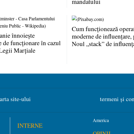
mandatului
Cum funcţionează operaţ
anie înnoieşte
moderne de influenţare, 
e de funcţionare în cazul
Noul „stack” de influenţ
Legii Marţiale
arta site-ului
termeni și con
America
INTERNE
OPINII