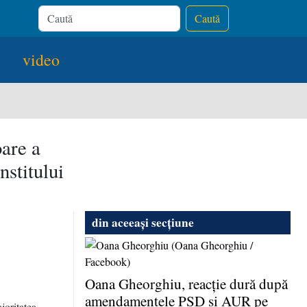
Caută
video
are a
nstitului
din aceeași secțiune
Oana Gheorghiu, reacţie dură după
amendamentele PSD şi AUR pe
joritatea