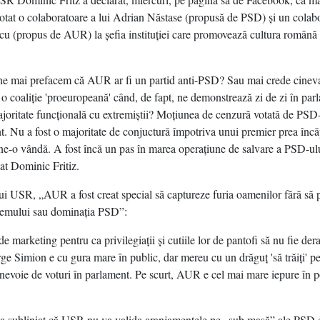
t o colaboratoare a lui Adrian Năstase (propusă de PSD) şi un colabor
u (propus de AUR) la şefia instituţiei care promovează cultura română î
e mai prefacem că AUR ar fi un partid anti-PSD? Sau mai crede cineva
o coaliţie 'proeuropeană' când, de fapt, ne demonstrează zi de zi în par
majoritate funcţională cu extremiştii? Moţiunea de cenzură votată de P
nt. Nu a fost o majoritate de conjuctură împotriva unui premier prea înc
 ne-o vândă. A fost încă un pas în marea operaţiune de salvare a PSD-ul
zat Dominic Fritiz.
ului USR, „AUR a fost creat special să captureze furia oamenilor fără să 
istemului sau dominaţia PSD”:
e marketing pentru ca privilegiaţii şi cutiile lor de pantofi să nu fie dera
ge Simion e cu gura mare în public, dar mereu cu un drăguţ 'să trăiţi' p
evoie de voturi în parlament. Pe scurt, AUR e cel mai mare iepure în po
a subliniat că USR nu va valida aranjamentele pe „sub masă” ale PSD c