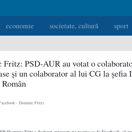
economie
societate, cultură
sport
 Fritz: PSD-AUR au votat o colaborato
ase şi un colaborator al lui CG la şefia I
l Român
Facebook - Dominic Fritz)
SR Dominic Fritz a declarat, miercuri, pe pagina sa de Facebook, că ma