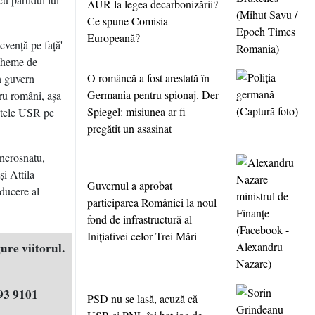
AUR la legea decarbonizării?
Ce spune Comisia
Europeană?
cvenţă pe faţă'
scheme de
O româncă a fost arestată în
n guvern
Germania pentru spionaj. Der
ru români, aşa
Spiegel: misiunea ar fi
intele USR pe
pregătit un asasinat
Încrosnatu,
i Attila
Guvernul a aprobat
ducere al
participarea României la noul
fond de infrastructură al
Iniţiativei celor Trei Mări
ure viitorul.
93 9101
PSD nu se lasă, acuză că