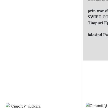
prin trans
SWIFT COD
Timpuri E
folosind P