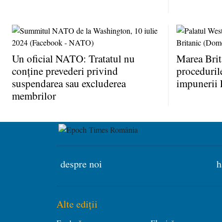
Un oficial NATO: Tratatul nu
Marea Brit
conţine prevederi privind
proceduril
suspendarea sau excluderea
impunerii 
membrilor
despre noi
h
Alte ediții