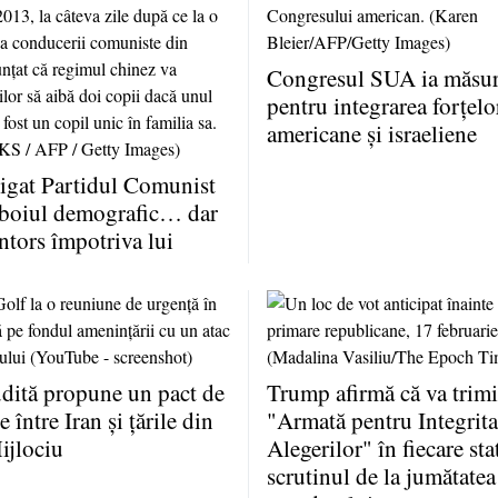
Congresul SUA ia măsuri
pentru integrarea forţelo
americane şi israeliene
igat Partidul Comunist
zboiul demografic… dar
întors împotriva lui
dită propune un pact de
Trump afirmă că va trimi
 între Iran şi ţările din
"Armată pentru Integrita
ijlociu
Alegerilor" în fiecare sta
scrutinul de la jumătatea