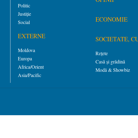
Politic
Justiție
ECONOMIE
Social
EXTERNE
SOCIETATE, C
Moldova
Rețete
Europa
Casă și grădină
Africa/Orient
Modă & Showbiz
Asia/Pacific