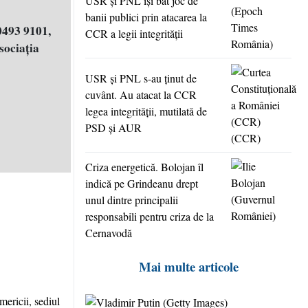
USR şi PNL îşi bat joc de
banii publici prin atacarea la
0493 9101,
CCR a legii integrităţii
ociația
USR şi PNL s-au ţinut de
cuvânt. Au atacat la CCR
legea integrităţii, mutilată de
PSD şi AUR
Criza energetică. Bolojan îl
indică pe Grindeanu drept
unul dintre principalii
responsabili pentru criza de la
Cernavodă
Mai multe articole