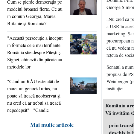
Cum se pierde democraţia pe
George Simio
modelul broaştei fierte. Ce au
în comun Georgia, Marea
„Nu cred că păc
Britanie şi România?
a USR în acest
marketing. Şar
"Această persecuţie a început
proeuropean nu
în formele cele mai terifiante.
că nu vedem mo
România ştie despre Piteşti şi
reţeua de socia
Sighet, chinezii din păcate au
metodele lor
Senatul a numi
propusă de PSD
"Când un RĂU este atât de
Weinberger (p
mare, un genocid uriaş, nu
instituţiei.
poate să treacă neobservat şi
nu cred că ar trebui să treacă
România are n
nepedepsit" - "Candle
Vă invităm să
Mai multe articole
prin trans
deschis la