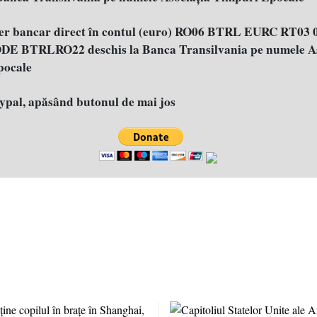
fer bancar direct în contul (euro) RO06 BTRL EURC RT03 
E BTRLRO22 deschis la Banca Transilvania pe numele As
pocale
aypal, apăsând butonul de mai jos