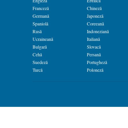
Engleză
Ebraică
Franceză
Chineză
Germană
Japoneză
Spaniolă
Coreeană
Rusă
Indoneziană
Ucraineană
Italiană
Bulgară
Slovacă
Cehă
Persană
Suedeză
Portugheză
Turcă
Poloneză