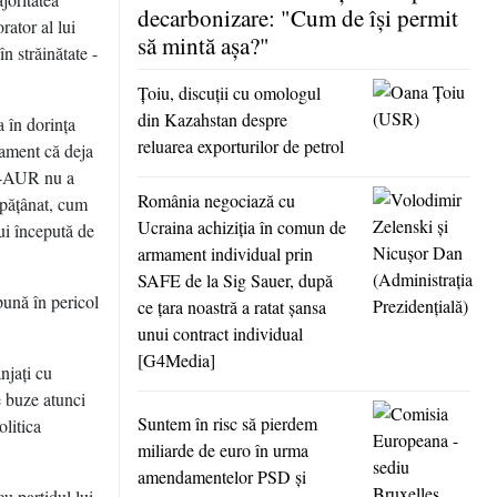
decarbonizare: "Cum de îşi permit
ator al lui
să mintă aşa?"
n străinătate -
Ţoiu, discuţii cu omologul
din Kazahstan despre
 în dorinţa
reluarea exporturilor de petrol
lament că deja
SD-AUR nu a
România negociază cu
ăpăţânat, cum
Ucraina achiziţia în comun de
ui începută de
armament individual prin
SAFE de la Sig Sauer, după
pună în pericol
ce ţara noastră a ratat şansa
unui contract individual
[G4Media]
njaţi cu
e buze atunci
Suntem în risc să pierdem
litica
miliarde de euro în urma
amendamentelor PSD şi
u partidul lui