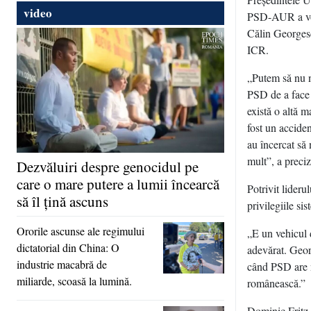
video
PSD-AUR a vota
Călin Georgesc
ICR.
„Putem să nu n
PSD de a face 
există o altă 
fost un accide
au încercat să
mult”, a preci
Dezvăluiri despre genocidul pe
care o mare putere a lumii încearcă
Potrivit lider
să îl ţină ascuns
privilegiile s
Ororile ascunse ale regimului
„E un vehicul d
dictatorial din China: O
adevărat. Geor
industrie macabră de
când PSD are n
miliarde, scoasă la lumină.
românească.”
Dominic Fritz 