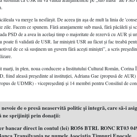
n.
ăleala va merge la nesfârşit. De aceea ţin aşa de mult la linia de 'conse
e zile. Facem ce spunem. Fără aranjamente sub masă, fără păcăleli şi 
ada PSD de a avea în acelaşi timp o majoritate de rezervă cu AUR şi u
 poate fi validată de USR. Iar miniştrii USR au făcut şi fac treabă pent
tivul de ce să susţinem un guvern fără aceşti miniştri”, a scris preşed
lizare.
t marţi, în plen, noua conducere a Institutului Cultural Român, Corina 
, fiind aleasă preşedinte al instituţiei, Adriana Gae (propusă de AUR) ş
ropus de UDMR) - vicepreşedinţi şi 14 membri pentru Consiliul de con
evoie de o presă neaservită politic şi integră, care să-i asig
 ne sprijiniţi prin donaţii:
fer bancar direct în contul (lei) RO56 BTRL RONC RT03 04
 Banca Transilvania pe numele Asociația Timpuri Epocale