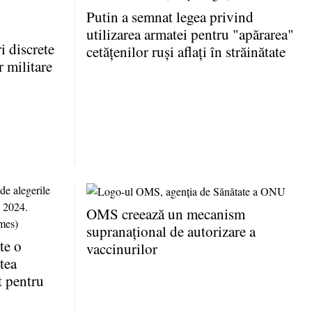
Putin a semnat legea privind
utilizarea armatei pentru "apărarea"
 discrete
cetăţenilor ruşi aflaţi în străinătate
r militare
OMS creează un mecanism
supranaţional de autorizare a
te o
vaccinurilor
tea
t pentru