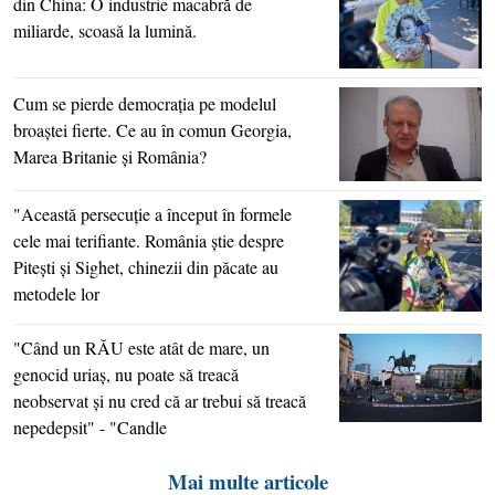
din China: O industrie macabră de
miliarde, scoasă la lumină.
Cum se pierde democraţia pe modelul
broaştei fierte. Ce au în comun Georgia,
Marea Britanie şi România?
"Această persecuţie a început în formele
cele mai terifiante. România ştie despre
Piteşti şi Sighet, chinezii din păcate au
metodele lor
"Când un RĂU este atât de mare, un
genocid uriaş, nu poate să treacă
neobservat şi nu cred că ar trebui să treacă
nepedepsit" - "Candle
Mai multe articole