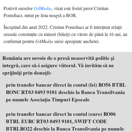
Potrivit surselor
G4Media
, vizat este fostul preot Cristian
Pomohaci, intrat pe lista neagră a BOR.
Începând din anul 2022, Cristian Pomohaci ar fi întreţinut relaţii
sexuale consimţite cu minori (băieţi) cu vârste de până la 16 ani, au
confirmat pentru
G4Media
surse apropiate anchetei.
România are nevoie de o presă neaservită politic şi
integră, care să-i asigure viitorul. Vă invităm să ne
sprijiniţi prin donaţii:
prin transfer bancar direct în contul (lei) RO56 BTRL
RONC RT03 0493 9101 deschis la Banca Transilvania
pe numele Asociația Timpuri Epocale
prin transfer bancar direct în contul (euro) RO06
BTRL EURC RT03 0493 9101, SWIFT CODE
BTRLRO22 deschis la Banca Transilvania pe numele