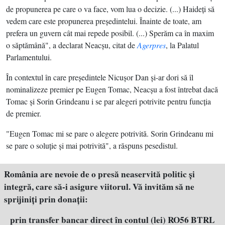
de propunerea pe care o va face, vom lua o decizie. (...) Haideţi să
vedem care este propunerea preşedintelui. Înainte de toate, am
prefera un guvern cât mai repede posibil. (...) Sperăm ca în maxim
o săptămână", a declarat Neacşu, citat de
Agerpres
, la Palatul
Parlamentului.
În contextul în care preşedintele Nicuşor Dan şi-ar dori să îl
nominalizeze premier pe Eugen Tomac, Neacşu a fost întrebat dacă
Tomac şi Sorin Grindeanu i se par alegeri potrivite pentru funcţia
de premier.
"Eugen Tomac mi se pare o alegere potrivită. Sorin Grindeanu mi
se pare o soluţie şi mai potrivită", a răspuns pesedistul.
România are nevoie de o presă neaservită politic şi
integră, care să-i asigure viitorul. Vă invităm să ne
sprijiniţi prin donaţii:
prin transfer bancar direct în contul (lei) RO56 BTRL