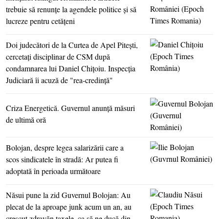
trebuie să renunţe la agendele politice şi să
lucreze pentru cetăţeni
Doi judecători de la Curtea de Apel Piteşti,
cercetaţi disciplinar de CSM după
condamnarea lui Daniel Chiţoiu. Inspecţia
Judiciară îi acuză de "rea-credinţă"
Criza Energetică. Guvernul anunţă măsuri
de ultimă oră
Bolojan, despre legea salarizării care a
scos sindicatele în stradă: Ar putea fi
adoptată în perioada următoare
Năsui pune la zid Guvernul Bolojan: Au
plecat de la aproape junk acum un an, au
crescut zdravăn taxele, ca să ne ducă din