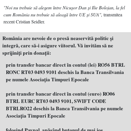
"Noi nu trebuie să alegem între Nicuşor Dan şi Ilie Bolojan, la fel
cum România nu trebuie să aleagă între UE şi SUA",
transmitea
recent Cristian Seidler.
România are nevoie de o presă neaservită politic şi
integră, care să-i asigure viitorul. Vă invităm să ne
sprijiniţi prin donaţii:
prin transfer bancar direct în contul (lei) RO56 BTRL
RONC RT03 0493 9101 deschis la Banca Transilvania
pe numele Asociația Timpuri Epocale
prin transfer bancar direct în contul (euro) RO06
BTRL EURC RT03 0493 9101, SWIFT CODE
BTRLRO22 deschis la Banca Transilvania pe numele
Asociația Timpuri Epocale
folosind Paypal, apăsând butonul de mai jos