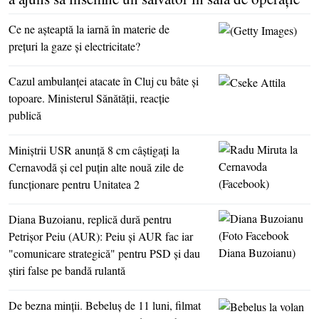
Ce ne aşteaptă la iarnă în materie de
preţuri la gaze şi electricitate?
Cazul ambulanţei atacate în Cluj cu bâte şi
topoare. Ministerul Sănătăţii, reacţie
publică
Miniştrii USR anunţă 8 cm câştigaţi la
Cernavodă şi cel puţin alte nouă zile de
funcţionare pentru Unitatea 2
Diana Buzoianu, replică dură pentru
Petrişor Peiu (AUR): Peiu şi AUR fac iar
"comunicare strategică" pentru PSD şi dau
ştiri false pe bandă rulantă
De bezna minţii. Bebeluş de 11 luni, filmat