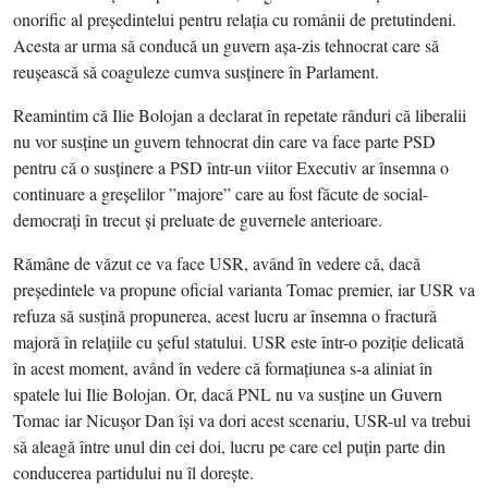
onorific al preşedintelui pentru relaţia cu românii de pretutindeni.
Acesta ar urma să conducă un guvern aşa-zis tehnocrat care să
reuşească să coaguleze cumva susţinere în Parlament.
Reamintim că Ilie Bolojan a declarat în repetate rânduri că liberalii
nu vor susţine un guvern tehnocrat din care va face parte PSD
pentru că o susţinere a PSD într-un viitor Executiv ar însemna o
continuare a greşelilor ”majore” care au fost făcute de social-
democraţi în trecut şi preluate de guvernele anterioare.
Rămâne de văzut ce va face USR, având în vedere că, dacă
preşedintele va propune oficial varianta Tomac premier, iar USR va
refuza să susţină propunerea, acest lucru ar însemna o fractură
majoră în relaţiile cu şeful statului. USR este într-o poziţie delicată
în acest moment, având în vedere că formaţiunea s-a aliniat în
spatele lui Ilie Bolojan. Or, dacă PNL nu va susţine un Guvern
Tomac iar Nicuşor Dan îşi va dori acest scenariu, USR-ul va trebui
să aleagă între unul din cei doi, lucru pe care cel puţin parte din
conducerea partidului nu îl doreşte.