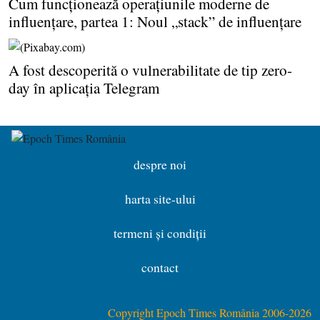
Cum funcţionează operaţiunile moderne de
influenţare, partea 1: Noul „stack” de influenţare
A fost descoperită o vulnerabilitate de tip zero-
day în aplicaţia Telegram
despre noi
harta site-ului
termeni și condiții
contact
Copyright Epoch Times România 2006-2026