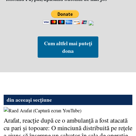
Cum altfel mai puteți
dona
din aceeași secțiune
Arafat, reacţie după ce o ambulanţă a fost atacată
cu pari şi topoare: O minciună distribuită pe reţele
a ajuns să însemne un salvator în sala de operaţie