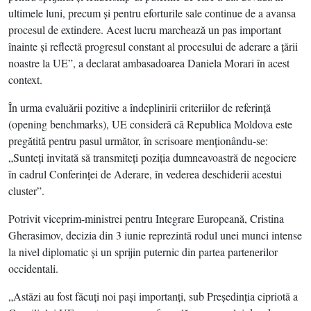
ultimele luni, precum şi pentru eforturile sale continue de a avansa
procesul de extindere. Acest lucru marchează un pas important
înainte şi reflectă progresul constant al procesului de aderare a ţării
noastre la UE”, a declarat ambasadoarea Daniela Morari în acest
context.
În urma evaluării pozitive a îndeplinirii criteriilor de referinţă
(opening benchmarks), UE consideră că Republica Moldova este
pregătită pentru pasul următor, în scrisoare menţionându-se:
„Sunteţi invitată să transmiteţi poziţia dumneavoastră de negociere
în cadrul Conferinţei de Aderare, în vederea deschiderii acestui
cluster”.
Potrivit viceprim-ministrei pentru Integrare Europeană, Cristina
Gherasimov, decizia din 3 iunie reprezintă rodul unei munci intense
la nivel diplomatic şi un sprijin puternic din partea partenerilor
occidentali.
„Astăzi au fost făcuţi noi paşi importanţi, sub Preşedinţia cipriotă a