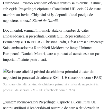
Europeană. Printr-o scrisoare oficială transmisă miercuri, 3 iunie,
sub egida Preşedinţiei cipriote a Consiliului UE, cele 27 de state
membre au invitat Chişinăul să îşi depună oficial poziţia de
negociere, notează
Ziarul de Gardă
.
Documentul, semnat în numele statelor membre de către
ambasadoarea şi preşedinta Comitetului Reprezentanţilor
Permanenţi (COREPER), Christina Rafti, a fost adresat Excelenţei
Sale, ambasadoarea Republicii Moldova pe lângă Uniunea
Europeană, Daniela Morari, care a punctat că acesta este un pas
important înainte pentru ţară.
Scrisoare oficială privind deschiderea primului cluster de negocieri în
procesul de aderare RM - UE (facebook.com / PAS)
„Suntem recunoscători Preşedinţiei Cipriote a Consiliului UE
pentru sprijinul şi leadership-ul puternic de care a dat dovadă în