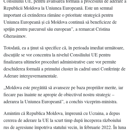
Consiliului UE, pentru avansarea formală a procesului de aderare a
Republicii Moldova la Uniunea Europeană. Este un semnal
important că extinderea rămâne o prioritate strategică pentru
Uniunea Europeană şi că Moldova continuă să beneficieze de
sprijin pentru parcursul său european”, a remarcat Cristina
Gherasimov.
Totodată, ea a ţinut să specifice că, în perioada imediat următoare,
discuţiile se vor concentra la nivelul Consiliului UE pentru
finalizarea ultimelor proceduri administrative care vor permite
deschiderea formală a primului cluster în cadrul unei Conferinţe de
Aderare interguvernamentale.
„Moldova este pregătită să avanseze pe baza propriilor merite, iar
fiecare pas înainte ne apropie de obiectivul nostru strategic –
aderarea la Uniunea Europeană”, a conchis viceprim-ministra.
Amintim că Republica Moldova, împreună cu Ucraina, a depus
cererea de aderare la UE la scurt timp după începerea războiului
rus de agresiune împotriva statului vecin, în februarie 2022. În luna