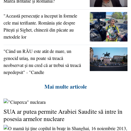
Marea Britanie şi România?
"Această persecuţie a început în formele
cele mai terifiante. România ştie despre
Piteşti şi Sighet, chinezii din păcate au
metodele lor
"Când un RĂU este atât de mare, un
genocid uriaş, nu poate să treacă
neobservat şi nu cred că ar trebui să treacă
nepedepsit" - "Candle
Mai multe articole
SUA ar putea permite Arabiei Saudite să intre în
posesia armelor nucleare