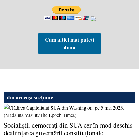
Cum altfel mai puteți
dona
din aceeași secțiune
Socialiştii democraţi din SUA cer în mod deschis
desfiinţarea guvernării constituţionale