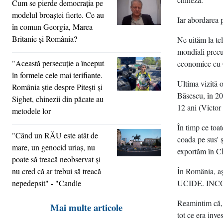
Cum se pierde democraţia pe
modelul broaştei fierte. Ce au
Iar abordarea p
în comun Georgia, Marea
Britanie şi România?
Ne uităm la tel
mondiali precu
"Această persecuţie a început
economice cu 
în formele cele mai terifiante.
Ultima vizită 
România ştie despre Piteşti şi
Băsescu, în 20
Sighet, chinezii din păcate au
12 ani (Victor
metodele lor
În timp ce toat
"Când un RĂU este atât de
coada pe sus' 
mare, un genocid uriaş, nu
exportăm în Ch
poate să treacă neobservat şi
nu cred că ar trebui să treacă
În România,
nepedepsit" - "Candle
UCIDE. INCO
Reamintim că, 
Mai multe articole
tot ce era inve