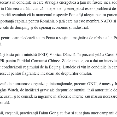
aceasta în condiţiile în care strategia energetică a ţării nu fusese încă ado
or în Crimeea a arătat clar că independenţa energetică este o problemă de
 merită reamintit că la momentul respectiv Ponta îşi alegea pentru parten
portanţă capitală pentru România o ţară care nu este membră NATO şi
le sale de dumping şi de spionaj economic şi industrial.
pentru care pledează acum Ponta a susţinut maşinăria de război a lui Pu
i.
 şi fosta prim-ministră (PSD) Viorica Dăncilă, în prezent şefă a Case
PR pentru Partidul Comunist Chinez. Zilele trecute, ea a dat un interviu
e conducătorii regimului de la Beijing. Laudele ei vin în condiţiile în ca
oscut pentru flagrantele încălcări ale drepturilor omului.
zată de numeroase organizaţii internaţionale, precum ONU, Amnesty In
ts Watch, de încălcări grave ale drepturilor omului, însă autorităţile de
acuzaţii şi le consideră ingerinţe în afacerile interne sau măsuri necesar
ională.
nii, creştinii, practicanţii Falun Gong au fost şi sunt ţinta unor campanii 