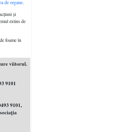
rea de organe
.
acţiuni şi
temul extins de
 de foame în
ure viitorul.
93 9101
0493 9101,
ociația