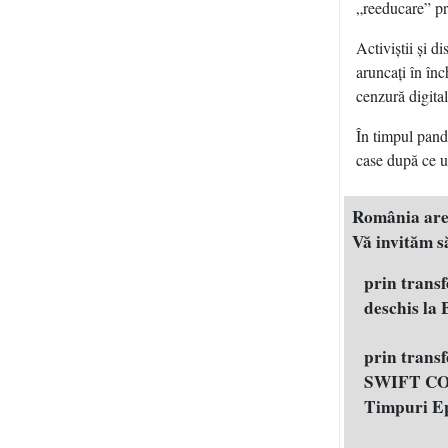
„reeducare” pr
Activiştii şi d
aruncaţi în înc
cenzură digital
În timpul pand
case după ce uş
România are n
Vă invităm să
prin trans
deschis la
prin trans
SWIFT COD
Timpuri E