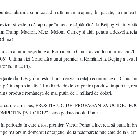
olitică absurdă şi ridicolă din ultimii ani a ajuns, din păcate, 'la mintea l
evizor şi vedem că, aproape în fiecare săptămână, la Beijing vin în vizită
m Trump, Macron, Merz, Meloni, Carney şi alţii, pentru a dezvolta relaţ
China!
oficială a unui preşedinte al României în China a avut loc în urmă cu 20 
06). Ultima vizită oficială a unui premier al României la Beijing a avut 
 Ponta, în 2014).
e ţările din UE şi din restul lumii dezvoltă relaţii economice cu China, n
şi plătim aproximativ 11 miliarde de dolari pentru produse importate, re
ina produse româneşti de mai puţin de 1 miliard de dolari.
 aşa cum v-am spus, PROSTIA UCIDE. PROPAGANDA UCIDE. IPO
MPETENŢA UCIDE!", scrie pe Facebook, Ponta.
în perioada în care a fost premier, Victor Ponta a încercat să pună în b
stiţie majoră în domeniul energetic, de la reactoarele nucleare de la Cer