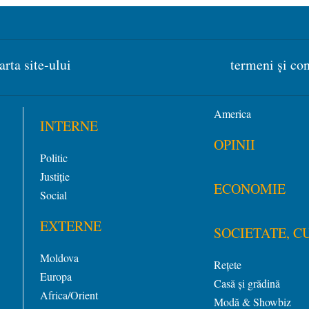
arta site-ului
termeni și con
America
INTERNE
OPINII
Politic
Justiție
ECONOMIE
Social
EXTERNE
SOCIETATE, C
Moldova
Rețete
Europa
Casă și grădină
Africa/Orient
Modă & Showbiz