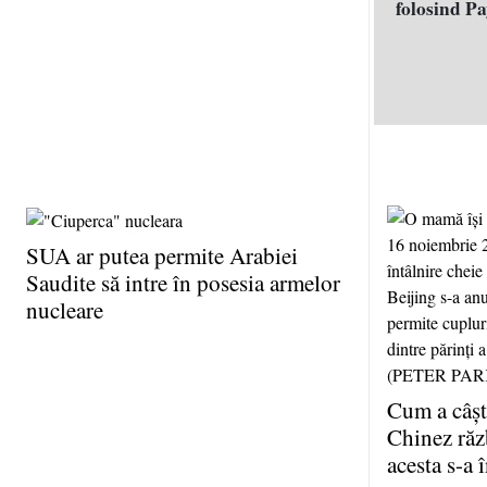
folosind P
SUA ar putea permite Arabiei
Saudite să intre în posesia armelor
nucleare
Cum a câşt
Chinez ră
acesta s-a 