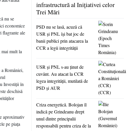
infrastructură al Iniţiativei celor
Trei Mări
că nu se
tici economice
PSD nu se lasă, acuză că
i flagrante ale
USR şi PNL îşi bat joc de
banii publici prin atacarea la
CCR a legii integrităţii
 mai mult la
USR şi PNL s-au ţinut de
e a României,
cuvânt. Au atacat la CCR
rul
legea integrităţii, mutilată de
 Investiţii în
PSD şi AUR
este deschisă
rităţilor
Criza energetică. Bolojan îl
indică pe Grindeanu drept
de aproximativ
unul dintre principalii
ele pe piaţa
responsabili pentru criza de la