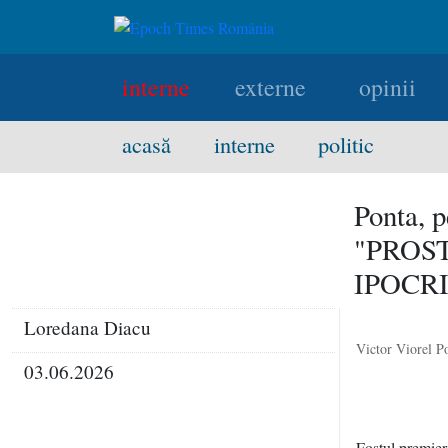
interne
externe
opinii
acasă
interne
politic
Ponta, 
"PROS
IPOCR
Loredana Diacu
Victor Viorel P
03.06.2026
Fostul premier