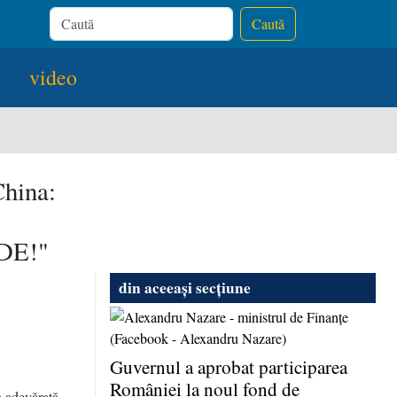
Caută
video
China:
DE!"
din aceeași secțiune
Guvernul a aprobat participarea
României la noul fond de
o adevărată