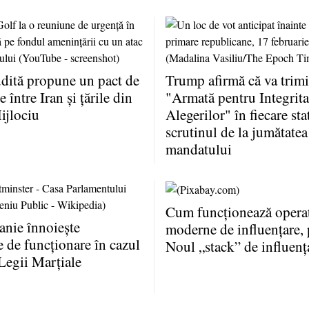
dită propune un pact de
Trump afirmă că va trimi
 între Iran şi ţările din
"Armată pentru Integrita
ijlociu
Alegerilor" în fiecare sta
scrutinul de la jumătatea
mandatului
Cum funcţionează operaţ
anie înnoieşte
moderne de influenţare, 
e de funcţionare în cazul
Noul „stack” de influenţ
Legii Marţiale