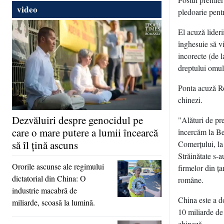
video
pledoarie pentr
El acuză lider
înghesuie să v
incorecte (de l
dreptului omul
Ponta acuză Ro
chinezi.
Dezvăluiri despre genocidul pe
"Alături de pr
care o mare putere a lumii încearcă
încercăm la Be
să îl ţină ascuns
Comerţului, la
Străinătate s-
Ororile ascunse ale regimului
firmelor din ţa
dictatorial din China: O
române.
industrie macabră de
China este a d
miliarde, scoasă la lumină.
10 miliarde de 
chineză.