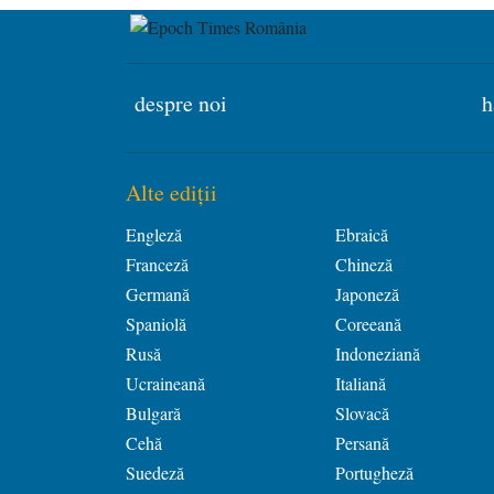
despre noi
h
Alte ediții
Engleză
Ebraică
Franceză
Chineză
Germană
Japoneză
Spaniolă
Coreeană
Rusă
Indoneziană
Ucraineană
Italiană
Bulgară
Slovacă
Cehă
Persană
Suedeză
Portugheză