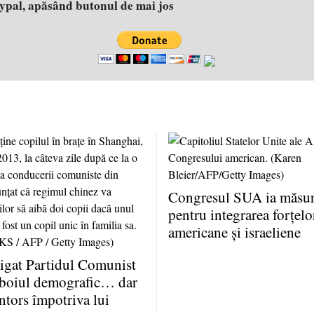
aypal, apăsând butonul de mai jos
Congresul SUA ia măsuri
pentru integrarea forţelo
americane şi israeliene
igat Partidul Comunist
zboiul demografic… dar
întors împotriva lui