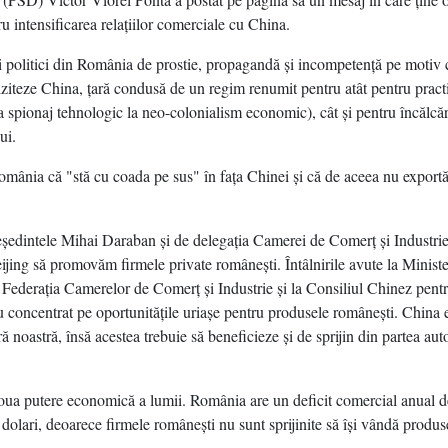
u intensificarea relaţiilor comerciale cu China.
ii politici din România de prostie, propagandă şi incompetenţă pe motiv 
iziteze China, ţară condusă de un regim renumit pentru atât pentru prac
a spionaj tehnologic la neo-colonialism economic), cât şi pentru încălcăr
ui.
mânia că "stă cu coada pe sus" în faţa Chinei şi că de aceea nu exportă
eşedintele Mihai Daraban şi de delegaţia Camerei de Comerţ şi Industri
ijing să promovăm firmele private româneşti. Întâlnirile avute la Ministe
 Federaţia Camerelor de Comerţ şi Industrie şi la Consiliul Chinez pentru
au concentrat pe oportunităţile uriaşe pentru produsele româneşti. China 
ră noastră, însă acestea trebuie să beneficieze şi de sprijin din partea auto
oua putere economică a lumii. România are un deficit comercial anual 
dolari, deoarece firmele româneşti nu sunt sprijinite să îşi vândă produs