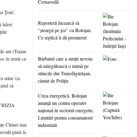
Cernavodă
ui Ţoiu'.
Reporteră încearcă să
 lideri
"şteargă pe jos" cu Bolojan.
iile
Ce replică îi dă premierul
de ani (Traian
loc în urmă cu
Bărbatul care a simţit nevoia
să mâzgălească o inimă pe
stâncile din Transfăgărăşan,
oi stăm 'cu
căutat de Poliţie
uşind să
Criza energetică. Bolojan
anunţă un centru operativ
CRIZIA
naţional în sectorul energetic.
Limitări pentru consumatorii
raţe Chinei mai
industriali
navodă până la