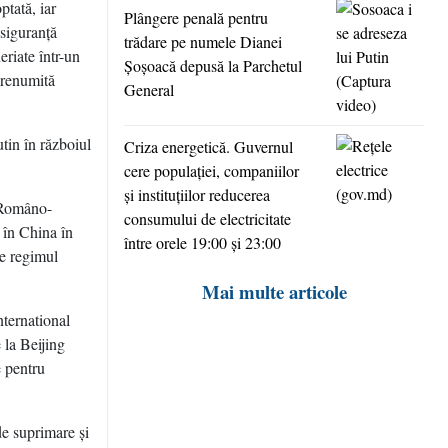
ptată, iar
Plângere penală pentru
 siguranţă
trădare pe numele Dianei
eriate într-un
Şoşoacă depusă la Parchetul
 renumită
General
tin în războiul
Criza energetică. Guvernul
cere populaţiei, companiilor
şi instituţiilor reducerea
i Româno-
consumului de electricitate
 în China în
între orele 19:00 şi 23:00
re regimul
Mai multe articole
ternational
 la Beijing
e pentru
de suprimare şi