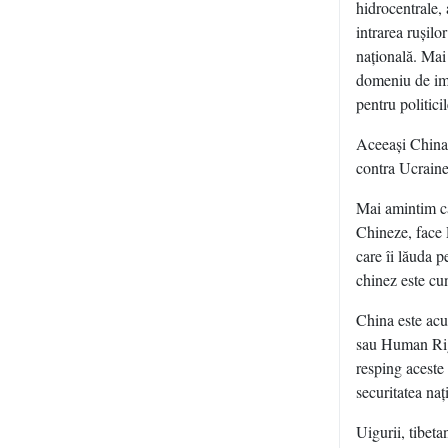
hidrocentrale, 
intrarea ruşil
naţională. Mai
domeniu de im
pentru politici
Aceeaşi China 
contra Ucraine
Mai amintim că
Chineze, face 
care îi lăuda p
chinez este cun
China este acu
sau Human Righ
resping aceste 
securitatea naţ
Uigurii, tibeta