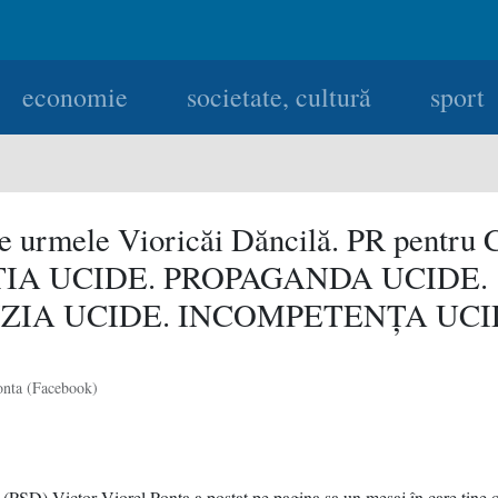
economie
societate, cultură
sport
pe urmele Vioricăi Dăncilă. PR pentru 
TIA UCIDE. PROPAGANDA UCIDE.
IZIA UCIDE. INCOMPETENŢA UCI
onta (Facebook)
 (PSD) Victor Viorel Ponta a postat pe pagina sa un mesaj în care ţine 