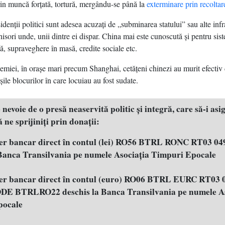
in muncă forţată, tortură, mergându-se până la
exterminare prin recolta
isidenţii politici sunt adesea acuzaţi de „subminarea statului” sau alte infr
hisori unde, unii dintre ei dispar. China mai este cunoscută şi pentru sis
ă, supraveghere în masă, credite sociale etc.
emiei, în oraşe mari precum Shanghai, cetăţeni chinezi au murit efectiv
ile blocurilor în care locuiau au fost sudate.
evoie de o presă neaservită politic şi integră, care să-i asig
 ne sprijiniţi prin donaţii:
fer bancar direct în contul (lei) RO56 BTRL RONC RT03 04
 Banca Transilvania pe numele Asociația Timpuri Epocale
fer bancar direct în contul (euro) RO06 BTRL EURC RT03 
E BTRLRO22 deschis la Banca Transilvania pe numele As
pocale