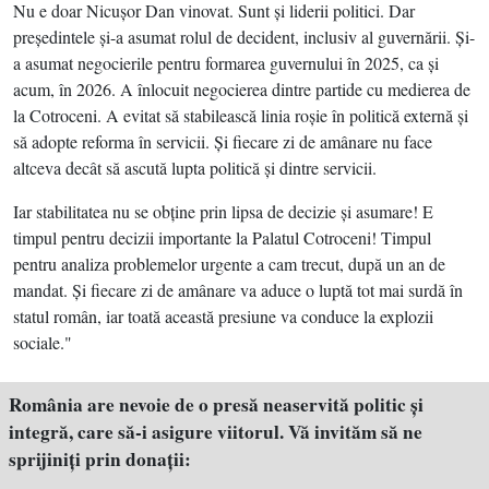
Nu e doar Nicuşor Dan vinovat. Sunt şi liderii politici. Dar
preşedintele şi-a asumat rolul de decident, inclusiv al guvernării. Şi-
a asumat negocierile pentru formarea guvernului în 2025, ca şi
acum, în 2026. A înlocuit negocierea dintre partide cu medierea de
la Cotroceni. A evitat să stabilească linia roşie în politică externă şi
să adopte reforma în servicii. Şi fiecare zi de amânare nu face
altceva decât să ascută lupta politică şi dintre servicii.
Iar stabilitatea nu se obţine prin lipsa de decizie şi asumare! E
timpul pentru decizii importante la Palatul Cotroceni! Timpul
pentru analiza problemelor urgente a cam trecut, după un an de
mandat. Şi fiecare zi de amânare va aduce o luptă tot mai surdă în
statul român, iar toată această presiune va conduce la explozii
sociale."
România are nevoie de o presă neaservită politic şi
integră, care să-i asigure viitorul. Vă invităm să ne
sprijiniţi prin donaţii: