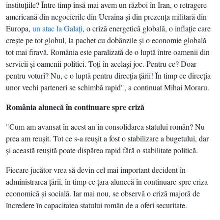
instituţiile? Între timp însă mai avem un război în Iran, o retragere
americană din negocierile din Ucraina şi din prezenţa militară din
Europa,
un atac la Galaţi
, o criză energetică globală, o inflaţie care
creşte pe tot globul, la pachet cu dobânzile şi o economie globală
tot mai firavă. România este paralizată de o luptă între oamenii din
servicii şi oamenii politici. Toţi în acelaşi joc. Pentru ce? Doar
pentru voturi? Nu, e o luptă pentru direcţia ţării! În timp ce direcţia
unor vechi parteneri se schimbă rapid", a continuat Mihai Moraru.
România alunecă în continuare spre criză
"Cum am avansat în acest an în consolidarea statului român? Nu
prea am reuşit. Tot ce s-a reuşit a fost o stabilizare a bugetului, dar
şi această reuşită poate dispărea rapid fără o stabilitate politică.
Fiecare jucător vrea să devin cel mai important decident în
administrarea ţării, în timp ce ţara alunecă în continuare spre criza
economică şi socială. Iar mai nou, se observă o criză majoră de
încredere în capacitatea statului român de a oferi securitate.