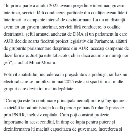
"În prima parte a anului 2025 aveam preşedinte interimar, guvern
interimar, servicii fără conducere, partidele din coaliţie aveau lideri
interimari, o campanie intensă de dezinformare. La un an distanţă
avem tot un guvern interimar, servicii fără conducere, o coaliţie
destrămată, şeful armatei anchetat de DNA şi un parlament în care
AUR decide soarta fiecărui proiect legislativ din Parlament, alături
de grupurile parlamentare desprinse din AUR, aceeaşi campanie de
dezinformare. Justiţia este tot acolo, chiar dacă acum are numiţi noi
şefi", a arătat Mihai Moraru.
Potrivit analistului, încrederea în preşedinte s-a prăbuşit, iar bazinul
electoral care se mobiliza în mai 2025 este azi spart în mai multe
grupuri care devin tot mai îndepărtate.
"Corupţia este în continuare principala nemulţumire şi îngrijorare a
societăţii iar administraţia locală pierde pe bandă rulantă proiecte
prin PNRR, inclusiv capitala. Cum poţi construi proiecte
importante în acest condiţii, în timp ce lupta pentru putere şi
dezinformarea îţi macină capacitatea de guvernare, încrederea şi