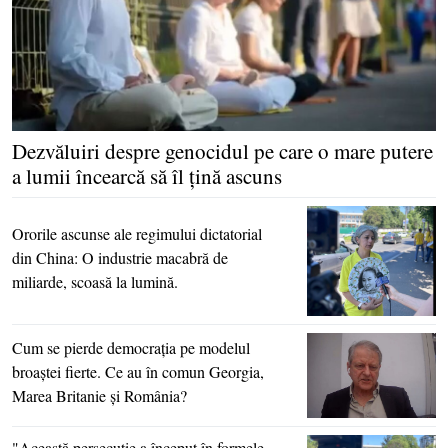
Dezvăluiri despre genocidul pe care o mare putere
a lumii încearcă să îl ţină ascuns
Ororile ascunse ale regimului dictatorial
din China: O industrie macabră de
miliarde, scoasă la lumină.
Cum se pierde democraţia pe modelul
broaştei fierte. Ce au în comun Georgia,
Marea Britanie şi România?
"Această persecuţie a început în formele