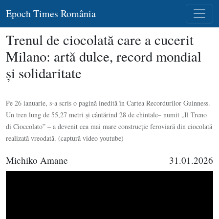
Epoch Times România
Trenul de ciocolată care a cucerit
Milano: artă dulce, record mondial
şi solidaritate
Pe 26 ianuarie, s-a scris o pagină inedită în Cartea Recordurilor Guinness.
Un tren lung de 55,27 metri şi cântărind 28 de chintale– numit „Il Treno
di Cioccolato” – a devenit cea mai mare construcţie feroviară din ciocolată
realizată vreodată. (captură video youtube)
Michiko Amane
31.01.2026