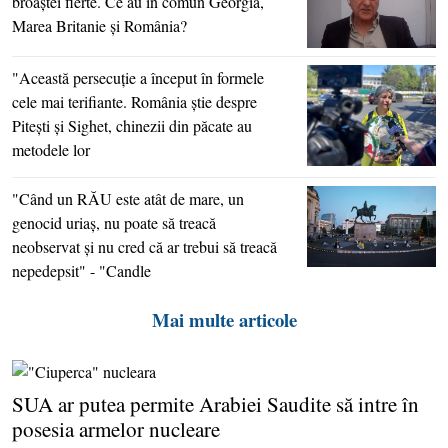
broaştei fierte. Ce au în comun Georgia,
Marea Britanie şi România?
"Această persecuţie a început în formele
cele mai terifiante. România ştie despre
Piteşti şi Sighet, chinezii din păcate au
metodele lor
"Când un RĂU este atât de mare, un
genocid uriaş, nu poate să treacă
neobservat şi nu cred că ar trebui să treacă
nepedepsit" - "Candle
Mai multe articole
SUA ar putea permite Arabiei Saudite să intre în
posesia armelor nucleare