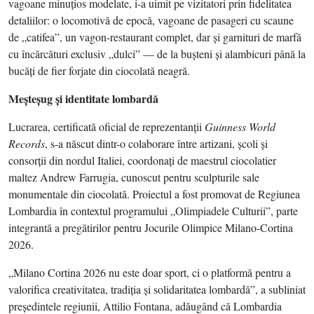
vagoane minuţios modelate, i-a uimit pe vizitatori prin fidelitatea
detaliilor: o locomotivă de epocă, vagoane de pasageri cu scaune
de „catifea”, un vagon-restaurant complet, dar şi garnituri de marfă
cu încărcături exclusiv „dulci” — de la buşteni şi alambicuri până la
bucăţi de fier forjate din ciocolată neagră.
Meşteşug şi identitate lombardă
Lucrarea, certificată oficial de reprezentanţii
Guinness World
Records
, s-a născut dintr-o colaborare între artizani, şcoli şi
consorţii din nordul Italiei, coordonaţi de maestrul ciocolatier
maltez Andrew Farrugia, cunoscut pentru sculpturile sale
monumentale din ciocolată. Proiectul a fost promovat de Regiunea
Lombardia în contextul programului „Olimpiadele Culturii”, parte
integrantă a pregătirilor pentru Jocurile Olimpice Milano-Cortina
2026.
„Milano Cortina 2026 nu este doar sport, ci o platformă pentru a
valorifica creativitatea, tradiţia şi solidaritatea lombardă”, a subliniat
preşedintele regiunii, Attilio Fontana, adăugând că Lombardia