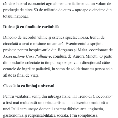
rămâne liderul economiei agroalimentare italiene, cu un volum de
producţie de circa 50 de miliarde de euro – aproape o cincime din
totalul naţional.
Dulceaţă cu finalitate caritabilă
Dincolo de recordul tehnic şi estetica spectaculoasă, trenul de
ciocolată a avut o misiune umanitară. Evenimentul a sprijinit
proiecte pentru hospice-urile din Bergamo şi Malta, coordonate de
Associazione Cure Palliative
, condusă de Aurora Minetti. O parte
din fondurile colectate în timpul expoziţiei va fi direcţionată către
centrele de îngrijire paliativă, în semn de solidaritate cu persoanele
aflate la final de viaţă.
Ciocolata ca limbaj universal
Pentru vizitatorii veniţi din întreaga Italie, „Il Treno di Cioccolato”
a fost mai mult decât un obiect artistic — a devenit o metaforă a
unei Italii care uneşte domenii aparent diferite: arta, ingineria,
gastronomia şi responsabilitatea socială. Prin somptuoasa