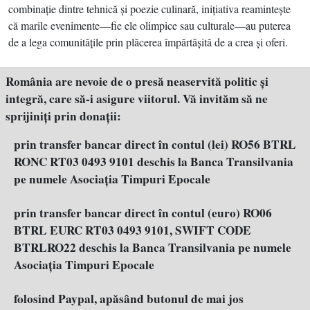
combinaţie dintre tehnică şi poezie culinară, iniţiativa reaminteşte
că marile evenimente—fie ele olimpice sau culturale—au puterea
de a lega comunităţile prin plăcerea împărtăşită de a crea şi oferi.
România are nevoie de o presă neaservită politic şi
integră, care să-i asigure viitorul. Vă invităm să ne
sprijiniţi prin donaţii:
prin transfer bancar direct în contul (lei) RO56 BTRL
RONC RT03 0493 9101 deschis la Banca Transilvania
pe numele Asociația Timpuri Epocale
prin transfer bancar direct în contul (euro) RO06
BTRL EURC RT03 0493 9101, SWIFT CODE
BTRLRO22 deschis la Banca Transilvania pe numele
Asociația Timpuri Epocale
folosind Paypal, apăsând butonul de mai jos