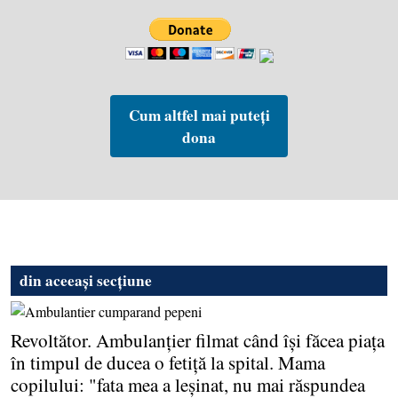
Cum altfel mai puteți
dona
din aceeași secțiune
Revoltător. Ambulanţier filmat când îşi făcea piaţa
în timpul de ducea o fetiţă la spital. Mama
copilului: "fata mea a leşinat, nu mai răspundea