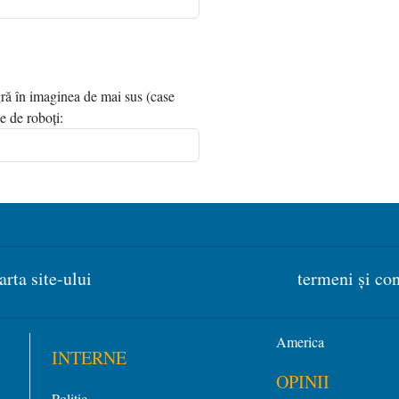
agră în imaginea de mai sus (case
se de roboți:
arta site-ului
termeni și con
America
INTERNE
OPINII
Politic