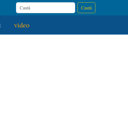
Caută
t
video