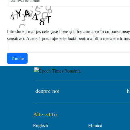
Introduceți mai jos cele șase litere și cifre care apar în culoarea ne
sensitive). Această precauție este luată pentru a filtra mesajele trimi
Trimite
despre noi
h
Alte ediții
Engleză
Ebraică