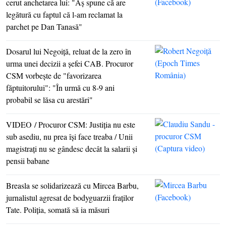
cerut anchetarea lui: "Aş spune că are
legătură cu faptul că l-am reclamat la
parchet pe Dan Tanasă"
Dosarul lui Negoiţă, reluat de la zero în
urma unei decizii a şefei CAB. Procuror
CSM vorbeşte de "favorizarea
făptuitorului": "În urmă cu 8-9 ani
probabil se lăsa cu arestări"
VIDEO /
Procuror CSM: Justiţia nu este
sub asediu, nu prea îşi face treaba / Unii
magistraţi nu se gândesc decât la salarii şi
pensii babane
Breasla se solidarizează cu Mircea Barbu,
jurnalistul agresat de bodyguarzii fraţilor
Tate. Poliţia, somată să ia măsuri