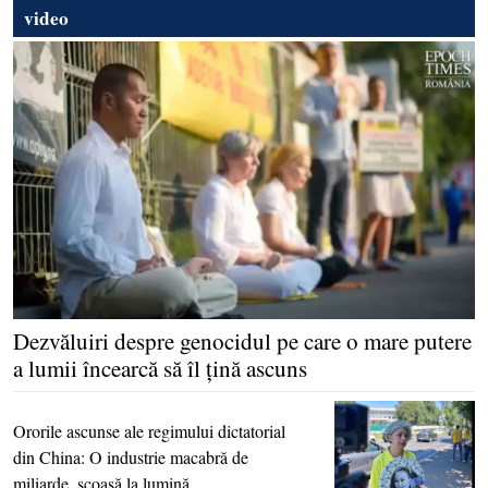
video
Dezvăluiri despre genocidul pe care o mare putere
a lumii încearcă să îl ţină ascuns
Ororile ascunse ale regimului dictatorial
din China: O industrie macabră de
miliarde, scoasă la lumină.