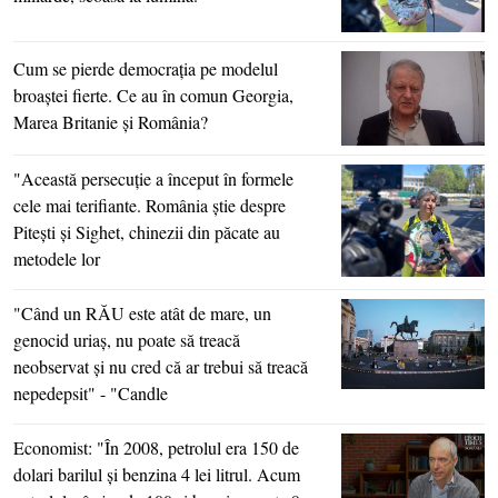
Cum se pierde democraţia pe modelul
broaştei fierte. Ce au în comun Georgia,
Marea Britanie şi România?
"Această persecuţie a început în formele
cele mai terifiante. România ştie despre
Piteşti şi Sighet, chinezii din păcate au
metodele lor
"Când un RĂU este atât de mare, un
genocid uriaş, nu poate să treacă
neobservat şi nu cred că ar trebui să treacă
nepedepsit" - "Candle
Economist: "În 2008, petrolul era 150 de
dolari barilul şi benzina 4 lei litrul. Acum