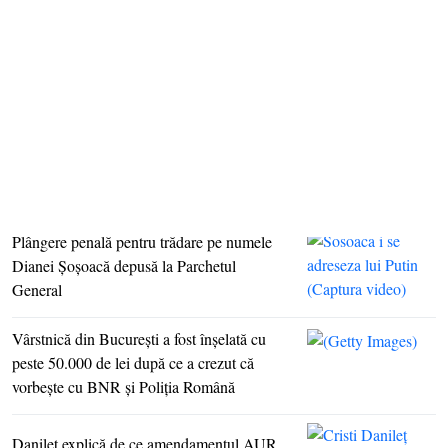
Epoch Times România
justiție: ultimele știri
Bărbatul care a simţit nevoia să mâzgălească o inimă pe
stâncile din Transfăgărăşan, căutat de Poliţie
Plângere penală pentru trădare pe numele
Dianei Şoşoacă depusă la Parchetul
General
Vârstnică din Bucureşti a fost înşelată cu
peste 50.000 de lei după ce a crezut că
vorbeşte cu BNR şi Poliţia Română
Danileţ explică de ce amendamentul AUR