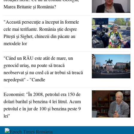
Marea Britanie şi România?
"Această persecuţie a început în formele
cele mai terifiante. România ştie despre
Piteşti şi Sighet, chinezii din păcate au
metodele lor
"Când un RĂU este atât de mare, un
genocid uriaş, nu poate să treacă
neobservat şi nu cred că ar trebui să treacă
nepedepsit" - "Candle
Economist: "În 2008, petrolul era 150 de
dolari barilul şi benzina 4 lei litrul. Acum
petrolul e în jur de 100 şi benzina peste 9
lei"