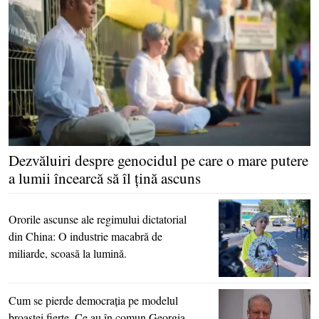
Dezvăluiri despre genocidul pe care o mare putere
a lumii încearcă să îl ţină ascuns
Ororile ascunse ale regimului dictatorial
din China: O industrie macabră de
miliarde, scoasă la lumină.
Cum se pierde democraţia pe modelul
broaştei fierte. Ce au în comun Georgia,