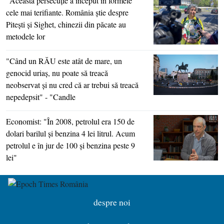
"Această persecuţie a început în formele
cele mai terifiante. România ştie despre
Piteşti şi Sighet, chinezii din păcate au
metodele lor
"Când un RĂU este atât de mare, un
genocid uriaş, nu poate să treacă
neobservat şi nu cred că ar trebui să treacă
nepedepsit" - "Candle
Economist: "În 2008, petrolul era 150 de
dolari barilul şi benzina 4 lei litrul. Acum
petrolul e în jur de 100 şi benzina peste 9
lei"
despre noi