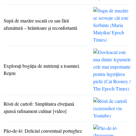
Supă de mazăre uscată cu sau fără
afumătură – hrănitoare şi reconfortantă
Exploraţi bogăţia de nutrienţi a toamnei.
Reţete
Rösti de cartofi: Simplitatea elveţiană
ajunsă rafinament culinar [video]
Pão-de-ló: Deliciul conventual portughez