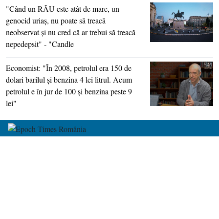
"Când un RĂU este atât de mare, un
genocid uriaş, nu poate să treacă
neobservat şi nu cred că ar trebui să treacă
nepedepsit" - "Candle
Economist: "În 2008, petrolul era 150 de
dolari barilul şi benzina 4 lei litrul. Acum
petrolul e în jur de 100 şi benzina peste 9
lei"
despre noi
harta site-ului
termeni și condiții
contact