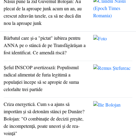
Năsui pune la zid Guvernul Bolojan: Au
plecat de la aproape junk acum un an, au
crescut zdravăn taxele, ca să ne ducă din
nou la aproape junk
Bărbatul care şi-a "pictat" iubirea pentru
ANNA pe o stâncă de pe Transfăgărăşan a
fost identificat. Ce amendă riscă?
Şeful INSCOP avertizează: Populismul
radical alimentat de furia legitimă a
populaţiei începe să se apropie de suma
celorlalte trei partide
Criza energetică. Cum s-a ajuns să
importăm şi să detonăm stânci pe Dunăre?
Bolojan: "O combinaţie de decizii greşite,
de incompetenţă, poate uneori şi de rea-
voinţă"