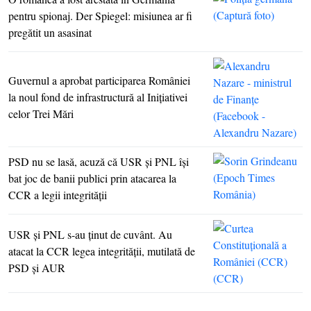
pentru spionaj. Der Spiegel: misiunea ar fi
pregătit un asasinat
Guvernul a aprobat participarea României
la noul fond de infrastructură al Iniţiativei
celor Trei Mări
PSD nu se lasă, acuză că USR şi PNL îşi
bat joc de banii publici prin atacarea la
CCR a legii integrităţii
USR şi PNL s-au ţinut de cuvânt. Au
atacat la CCR legea integrităţii, mutilată de
PSD şi AUR