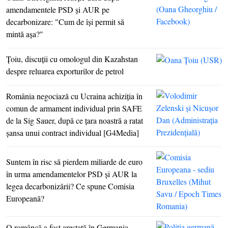
amendamentele PSD şi AUR pe
decarbonizare: "Cum de îşi permit să
mintă aşa?"
Ţoiu, discuţii cu omologul din Kazahstan
despre reluarea exporturilor de petrol
România negociază cu Ucraina achiziţia în
comun de armament individual prin SAFE
de la Sig Sauer, după ce ţara noastră a ratat
şansa unui contract individual [G4Media]
Suntem în risc să pierdem miliarde de euro
în urma amendamentelor PSD şi AUR la
legea decarbonizării? Ce spune Comisia
Europeană?
O româncă a fost arestată în Germania