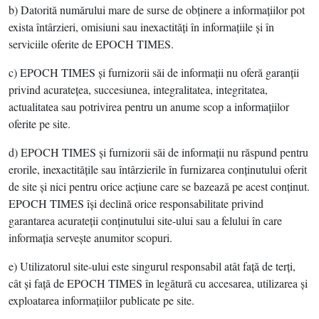
b) Datorită numărului mare de surse de obţinere a informaţiilor pot
exista întârzieri, omisiuni sau inexactităţi în informaţiile şi în
serviciile oferite de EPOCH TIMES.
c) EPOCH TIMES şi furnizorii săi de informaţii nu oferă garanţii
privind acurateţea, succesiunea, integralitatea, integritatea,
actualitatea sau potrivirea pentru un anume scop a informaţiilor
oferite pe site.
d) EPOCH TIMES şi furnizorii săi de informaţii nu răspund pentru
erorile, inexactităţile sau întârzierile în furnizarea conţinutului oferit
de site şi nici pentru orice acţiune care se bazează pe acest conţinut.
EPOCH TIMES îşi declină orice responsabilitate privind
garantarea acurateţii conţinutului site-ului sau a felului în care
informaţia serveşte anumitor scopuri.
e) Utilizatorul site-ului este singurul responsabil atât faţă de terţi,
cât şi faţă de EPOCH TIMES în legătură cu accesarea, utilizarea şi
exploatarea informaţiilor publicate pe site.