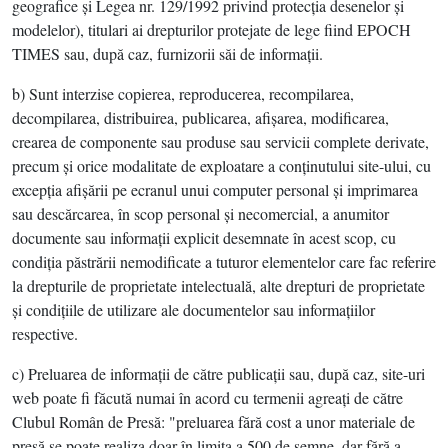
geografice şi Legea nr. 129/1992 privind protecţia desenelor şi
modelelor), titulari ai drepturilor protejate de lege fiind EPOCH
TIMES sau, după caz, furnizorii săi de informaţii.
b) Sunt interzise copierea, reproducerea, recompilarea,
decompilarea, distribuirea, publicarea, afişarea, modificarea,
crearea de componente sau produse sau servicii complete derivate,
precum şi orice modalitate de exploatare a conţinutului site-ului, cu
excepţia afişării pe ecranul unui computer personal şi imprimarea
sau descărcarea, în scop personal şi necomercial, a anumitor
documente sau informaţii explicit desemnate în acest scop, cu
condiţia păstrării nemodificate a tuturor elementelor care fac referire
la drepturile de proprietate intelectuală, alte drepturi de proprietate
şi condiţiile de utilizare ale documentelor sau informaţiilor
respective.
c) Preluarea de informaţii de către publicaţii sau, după caz, site-uri
web poate fi făcută numai în acord cu termenii agreaţi de către
Clubul Român de Presă: "preluarea fără cost a unor materiale de
presă se poate realiza doar în limita a 500 de semne, dar fără a