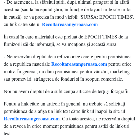
- De asemenea, la sfârşitul ştirii, după ultimul paragraf şi în afară
acestuia (sau la începutul ştirii, în funcţie de layout-urile site-urilor
în cauză), se va preciza în mod vizibil: 'SURSA: EPOCH TIMES',
Recoltareasangeroasa.com
cu link către site-ul
În cazul în care materialul este preluat de EPOCH TIMES de la
furnizorii săi de informaţii, se va menţiona şi această sursa.
- Ne rezervăm dreptul de a refuza orice cerere pentru permisiunea
Recoltareasangeroasa.com
de a republica materiale
pentru orice
motiv. În general, nu dăm permisiunea pentru vânzări, marketing
sau promovări, strângerea de fonduri şi în scopuri comerciale.
Noi nu avem dreptul de a sublicenţia articole de terţi şi fotografii.
Pentru a link către un articol: în general, nu trebuie să solicitaţi
permisiunea de a afişa un link text către link-ul înapoi la site-ul
Recoltareasangeroasa.com
. Cu toate acestea, ne rezervăm dreptul
de a revoca în orice moment permisiunea pentru astfel de link-uri
text.