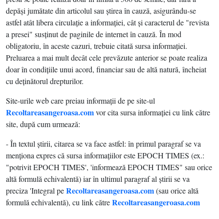
depăşi jumătate din articolul sau ştirea în cauză, asigurându-se
astfel atât libera circulaţie a informaţiei, cât şi caracterul de "revista
a presei" susţinut de paginile de internet în cauză. În mod
obligatoriu, în aceste cazuri, trebuie citată sursa informaţiei.
Preluarea a mai mult decât cele prevăzute anterior se poate realiza
doar în condiţiile unui acord, financiar sau de altă natură, încheiat
cu deţinătorul drepturilor.
Site-urile web care preiau informaţii de pe site-ul
Recoltareasangeroasa.com
vor cita sursa informaţiei cu link către
site, după cum urmează:
- În textul ştirii, citarea se va face astfel: în primul paragraf se va
menţiona expres că sursa informaţiilor este EPOCH TIMES (ex.:
"potrivit EPOCH TIMES', 'informează EPOCH TIMES" sau orice
altă formulă echivalentă) iar în ultimul paragraf al ştirii se va
Recoltareasangeroasa.com
preciza 'Integral pe
(sau orice altă
Recoltareasangeroasa.com
formulă echivalentă), cu link către