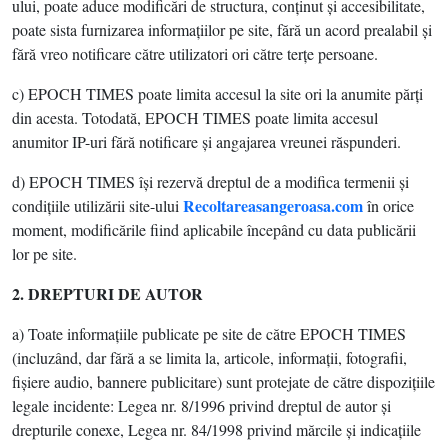
ului, poate aduce modificări de structura, conţinut şi accesibilitate,
poate sista furnizarea informaţiilor pe site, fără un acord prealabil şi
fără vreo notificare către utilizatori ori către terţe persoane.
c) EPOCH TIMES poate limita accesul la site ori la anumite părţi
din acesta. Totodată, EPOCH TIMES poate limita accesul
anumitor IP-uri fără notificare şi angajarea vreunei răspunderi.
d) EPOCH TIMES îşi rezervă dreptul de a modifica termenii şi
Recoltareasangeroasa.com
condiţiile utilizării site-ului
în orice
moment, modificările fiind aplicabile începând cu data publicării
lor pe site.
2.
DRE
PTURI DE AUTOR
a) Toate informaţiile publicate pe site de către EPOCH TIMES
(incluzând, dar fără a se limita la, articole, informaţii, fotografii,
fişiere audio, bannere publicitare) sunt protejate de către dispoziţiile
legale incidente: Legea nr. 8/1996 privind dreptul de autor şi
drepturile conexe, Legea nr. 84/1998 privind mărcile şi indicaţiile