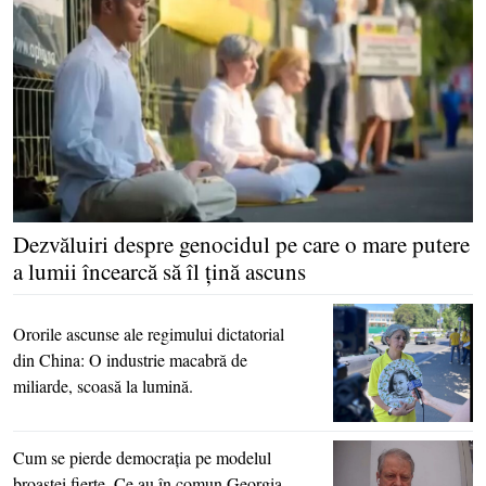
Dezvăluiri despre genocidul pe care o mare putere
a lumii încearcă să îl ţină ascuns
Ororile ascunse ale regimului dictatorial
din China: O industrie macabră de
miliarde, scoasă la lumină.
Cum se pierde democraţia pe modelul
broaştei fierte. Ce au în comun Georgia,