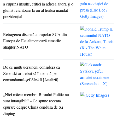
a cuprins insulte, critici la adresa altora şi o
glumă referitoare la un al treilea mandat
prezidenţial
Retragerea discretă a trupelor SUA din
Europa de Est alimentează temerile
aliaţilor NATO
De ce mulţi ucraineni consideră că
Zelenski ar trebui să îl demită pe
comandantul-şef Sîrskîi [Analiză]
„Nici măcar membrii Biroului Politic nu
sunt intangibili” - Ce spune recenta
epurare despre China condusă de Xi
Jinping