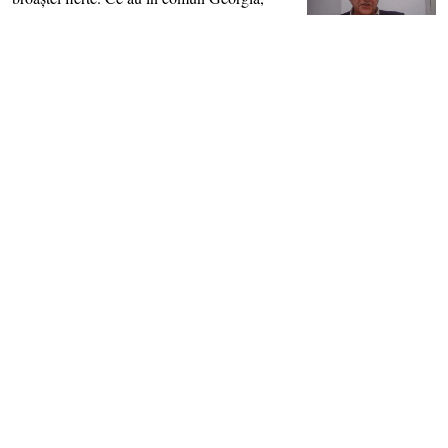
Marea Britanie şi România?
"Această persecuţie a început în formele
cele mai terifiante. România ştie despre
Piteşti şi Sighet, chinezii din păcate au
metodele lor
"Când un RĂU este atât de mare, un
genocid uriaş, nu poate să treacă
neobservat şi nu cred că ar trebui să treacă
nepedepsit" - "Candle
Economist: "În 2008, petrolul era 150 de
dolari barilul şi benzina 4 lei litrul. Acum
petrolul e în jur de 100 şi benzina peste 9
lei"