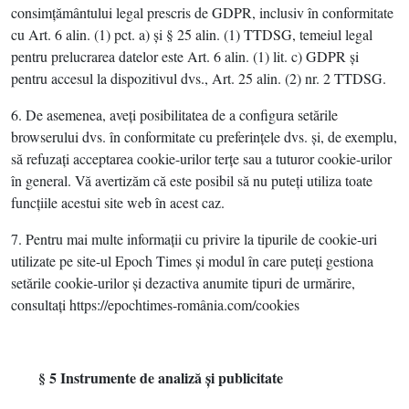
consimţământului legal prescris de GDPR, inclusiv în conformitate
cu Art. 6 alin. (1) pct. a) şi § 25 alin. (1) TTDSG, temeiul legal
pentru prelucrarea datelor este Art. 6 alin. (1) lit. c) GDPR şi
pentru accesul la dispozitivul dvs., Art. 25 alin. (2) nr. 2 TTDSG.
6. De asemenea, aveţi posibilitatea de a configura setările
browserului dvs. în conformitate cu preferinţele dvs. şi, de exemplu,
să refuzaţi acceptarea cookie-urilor terţe sau a tuturor cookie-urilor
în general. Vă avertizăm că este posibil să nu puteţi utiliza toate
funcţiile acestui site web în acest caz.
7. Pentru mai multe informaţii cu privire la tipurile de cookie-uri
utilizate pe site-ul Epoch Times şi modul în care puteţi gestiona
setările cookie-urilor şi dezactiva anumite tipuri de urmărire,
consultaţi https://epochtimes-românia.com/cookies
§ 5 Instrumente de analiză şi publicitate