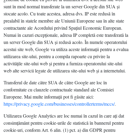
sunt în mod normal transferate la un server Google din SUA şi
stocate acolo. Cu toate acestea, adresa dvs. IP este redusă în
prealabil în statele membre ale Uniunii Europene sau în alte state
contractante ale Acordului privind Spaţiul Economic European.
Numai în cazuri excepţionale, adresa IP completă este transferată la
un server Google din SUA şi redusă acolo. În numele operatorului
acestui site web, Google va utiliza aceste informaţii pentru a evalua
utilizarea site-ului, pentru a compila rapoarte cu privire la
activităţile site-ului web şi pentru a furniza operatorului site-ului
web alte servicii legate de utilizarea site-ului web şi a internetului.
Transferul de date către SUA de către Google are loc în
conformitate cu clauzele contractuale standard ale Comisiei
Europene. Mai multe informaţii pot fi găsite aici:
https://privacy.google.com/businesses/controllerterms/mccs/
.
Utilizarea Google Analytics are loc numai în cazul în care aţi dat
consimţământ pentru cookie-urile de statistică în bannerul pentru
cookie-uri, conform Art. 6 alin. (1) pct. a) din GDPR pentru