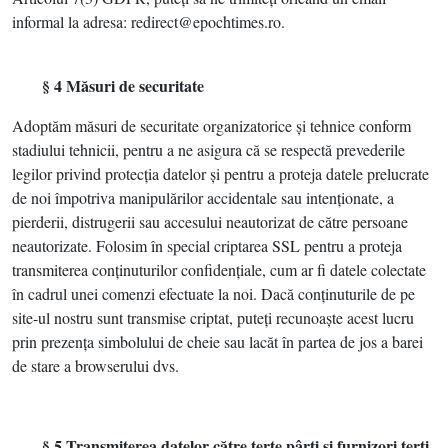
informal la adresa: redirect@epochtimes.ro.
§ 4 Măsuri de securitate
Adoptăm măsuri de securitate organizatorice şi tehnice conform
stadiului tehnicii, pentru a ne asigura că se respectă prevederile
legilor privind protecţia datelor şi pentru a proteja datele prelucrate
de noi împotriva manipulărilor accidentale sau intenţionate, a
pierderii, distrugerii sau accesului neautorizat de către persoane
neautorizate. Folosim în special criptarea SSL pentru a proteja
transmiterea conţinuturilor confidenţiale, cum ar fi datele colectate
în cadrul unei comenzi efectuate la noi. Dacă conţinuturile de pe
site-ul nostru sunt transmise criptat, puteţi recunoaşte acest lucru
prin prezenţa simbolului de cheie sau lacăt în partea de jos a barei
de stare a browserului dvs.
§ 5 Transmiterea datelor către terţe pârţi şi furnizori terţi