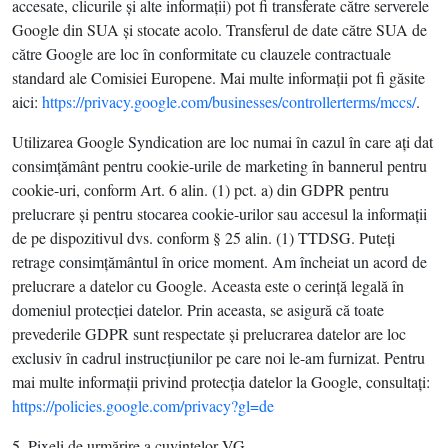
accesate, clicurile şi alte informaţii) pot fi transferate către serverele
Google din SUA şi stocate acolo. Transferul de date către SUA de
către Google are loc în conformitate cu clauzele contractuale
standard ale Comisiei Europene. Mai multe informaţii pot fi găsite
aici:
https://privacy.google.com/businesses/controllerterms/mccs/
.
Utilizarea Google Syndication are loc numai în cazul în care aţi dat
consimţământ pentru cookie-urile de marketing în bannerul pentru
cookie-uri, conform Art. 6 alin. (1) pct. a) din GDPR pentru
prelucrare şi pentru stocarea cookie-urilor sau accesul la informaţii
de pe dispozitivul dvs. conform § 25 alin. (1) TTDSG. Puteţi
retrage consimţământul în orice moment. Am încheiat un acord de
prelucrare a datelor cu Google. Aceasta este o cerinţă legală în
domeniul protecţiei datelor. Prin aceasta, se asigură că toate
prevederile GDPR sunt respectate şi prelucrarea datelor are loc
exclusiv în cadrul instrucţiunilor pe care noi le-am furnizat. Pentru
mai multe informaţii privind protecţia datelor la Google, consultaţi:
https://policies.google.com/privacy?gl=de
5. Pixeli de urmărire a cuvintelor VG