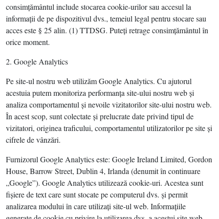
consimţământul include stocarea cookie-urilor sau accesul la
informaţii de pe dispozitivul dvs., temeiul legal pentru stocare sau
acces este § 25 alin. (1) TTDSG. Puteţi retrage consimţământul în
orice moment.
2. Google Analytics
Pe site-ul nostru web utilizăm Google Analytics. Cu ajutorul
acestuia putem monitoriza performanţa site-ului nostru web şi
analiza comportamentul şi nevoile vizitatorilor site-ului nostru web.
În acest scop, sunt colectate şi prelucrate date privind tipul de
vizitatori, originea traficului, comportamentul utilizatorilor pe site şi
cifrele de vânzări.
Furnizorul Google Analytics este: Google Ireland Limited, Gordon
House, Barrow Street, Dublin 4, Irlanda (denumit în continuare
„Google”). Google Analytics utilizează cookie-uri. Acestea sunt
fişiere de text care sunt stocate pe computerul dvs. şi permit
analizarea modului în care utilizaţi site-ul web. Informaţiile
generate de cookie cu privire la utilizarea dvs. a acestui site web