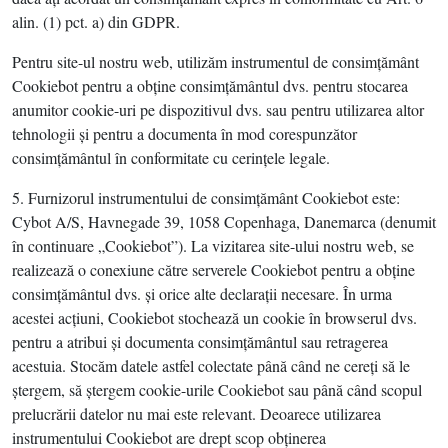
alin. (1) pct. a) din GDPR.
Pentru site-ul nostru web, utilizăm instrumentul de consimţământ
Cookiebot pentru a obţine consimţământul dvs. pentru stocarea
anumitor cookie-uri pe dispozitivul dvs. sau pentru utilizarea altor
tehnologii şi pentru a documenta în mod corespunzător
consimţământul în conformitate cu cerinţele legale.
5. Furnizorul instrumentului de consimţământ Cookiebot este:
Cybot A/S, Havnegade 39, 1058 Copenhaga, Danemarca (denumit
în continuare „Cookiebot”). La vizitarea site-ului nostru web, se
realizează o conexiune către serverele Cookiebot pentru a obţine
consimţământul dvs. şi orice alte declaraţii necesare. În urma
acestei acţiuni, Cookiebot stochează un cookie în browserul dvs.
pentru a atribui şi documenta consimţământul sau retragerea
acestuia. Stocăm datele astfel colectate până când ne cereţi să le
ştergem, să ştergem cookie-urile Cookiebot sau până când scopul
prelucrării datelor nu mai este relevant. Deoarece utilizarea
instrumentului Cookiebot are drept scop obţinerea