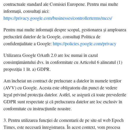
contractuale standard ale Comisiei Europene. Pentru mai multe
informaţii, consultaţi aici:
https://privacy.google.com/businesses/controllerterms/mccs/
Pentru mai multe informaţii despre scopul, gestionarea şi amploarea
prelucrării datelor de la Google, consultaţi Politica de
confidenţialitate a Google:
https://policies.google.com/privacy
Utilizarea Google OAuth 2.0 are loc numai în cazul
consimţământului dvs. în conformitate cu Articolul 6 alineatul (1)
propoziţia 1 lit. a) GDPR.
Am încheiat un contract de prelucrare a datelor în numele terţilor
(AVV) cu Google. Acesta este obligatoriu din punct de vedere
legal privind protecţia datelor. Astfel, se asigură că toate prevederile
GDPR sunt respectate şi că prelucrarea datelor are loc exclusiv în
conformitate cu instrucţiunile noastre.
3. Pentru utilizarea funcţiei de comentarii de pe site-ul web Epoch
Times, este necesară înregistrarea. În acest context, vom procesa