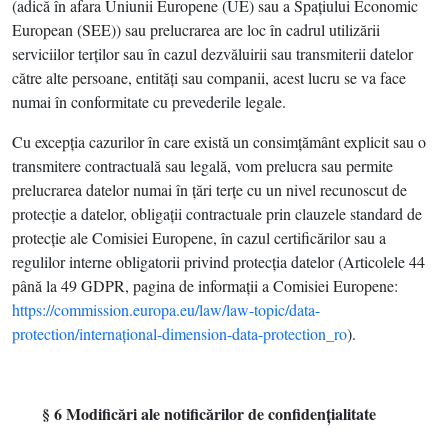
(adică în afara Uniunii Europene (UE) sau a Spaţiului Economic
European (SEE)) sau prelucrarea are loc în cadrul utilizării
serviciilor terţilor sau în cazul dezvăluirii sau transmiterii datelor
către alte persoane, entităţi sau companii, acest lucru se va face
numai în conformitate cu prevederile legale.
Cu excepţia cazurilor în care există un consimţământ explicit sau o
transmitere contractuală sau legală, vom prelucra sau permite
prelucrarea datelor numai în ţări terţe cu un nivel recunoscut de
protecţie a datelor, obligaţii contractuale prin clauzele standard de
protecţie ale Comisiei Europene, în cazul certificărilor sau a
regulilor interne obligatorii privind protecţia datelor (Articolele 44
până la 49 GDPR, pagina de informaţii a Comisiei Europene:
https://commission.europa.eu/law/law-topic/data-
protection/internaţional-dimension-data-protection_ro
).
§ 6 Modificări ale notificărilor de confidenţialitate