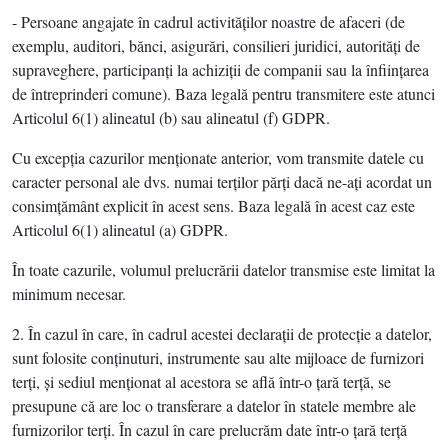
- Persoane angajate în cadrul activităţilor noastre de afaceri (de
exemplu, auditori, bănci, asigurări, consilieri juridici, autorităţi de
supraveghere, participanţi la achiziţii de companii sau la înfiinţarea
de întreprinderi comune). Baza legală pentru transmitere este atunci
Articolul 6(1) alineatul (b) sau alineatul (f) GDPR.
Cu excepţia cazurilor menţionate anterior, vom transmite datele cu
caracter personal ale dvs. numai terţilor părţi dacă ne-aţi acordat un
consimţământ explicit în acest sens. Baza legală în acest caz este
Articolul 6(1) alineatul (a) GDPR.
În toate cazurile, volumul prelucrării datelor transmise este limitat la
minimum necesar.
2. În cazul în care, în cadrul acestei declaraţii de protecţie a datelor,
sunt folosite conţinuturi, instrumente sau alte mijloace de furnizori
terţi, şi sediul menţionat al acestora se află într-o ţară terţă, se
presupune că are loc o transferare a datelor în statele membre ale
furnizorilor terţi. În cazul în care prelucrăm date într-o ţară terţă