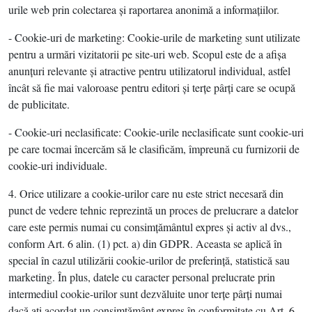
urile web prin colectarea şi raportarea anonimă a informaţiilor.
- Cookie-uri de marketing: Cookie-urile de marketing sunt utilizate
pentru a urmări vizitatorii pe site-uri web. Scopul este de a afişa
anunţuri relevante şi atractive pentru utilizatorul individual, astfel
încât să fie mai valoroase pentru editori şi terţe pârţi care se ocupă
de publicitate.
- Cookie-uri neclasificate: Cookie-urile neclasificate sunt cookie-uri
pe care tocmai încercăm să le clasificăm, împreună cu furnizorii de
cookie-uri individuale.
4. Orice utilizare a cookie-urilor care nu este strict necesară din
punct de vedere tehnic reprezintă un proces de prelucrare a datelor
care este permis numai cu consimţământul expres şi activ al dvs.,
conform Art. 6 alin. (1) pct. a) din GDPR. Aceasta se aplică în
special în cazul utilizării cookie-urilor de preferinţă, statistică sau
marketing. În plus, datele cu caracter personal prelucrate prin
intermediul cookie-urilor sunt dezvăluite unor terţe pârţi numai
dacă aţi acordat un consimţământ expres în conformitate cu Art. 6