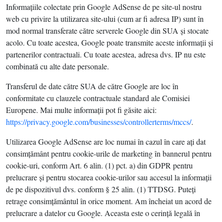
Informaţiile colectate prin Google AdSense de pe site-ul nostru
web cu privire la utilizarea site-ului (cum ar fi adresa IP) sunt în
mod normal transferate către serverele Google din SUA şi stocate
acolo. Cu toate acestea, Google poate transmite aceste informaţii şi
partenerilor contractuali. Cu toate acestea, adresa dvs. IP nu este
combinată cu alte date personale.
Transferul de date către SUA de către Google are loc în
conformitate cu clauzele contractuale standard ale Comisiei
Europene. Mai multe informaţii pot fi găsite aici:
https://privacy.google.com/businesses/controllerterms/mccs/
.
Utilizarea Google AdSense are loc numai în cazul în care aţi dat
consimţământ pentru cookie-urile de marketing în bannerul pentru
cookie-uri, conform Art. 6 alin. (1) pct. a) din GDPR pentru
prelucrare şi pentru stocarea cookie-urilor sau accesul la informaţii
de pe dispozitivul dvs. conform § 25 alin. (1) TTDSG. Puteţi
retrage consimţământul în orice moment. Am încheiat un acord de
prelucrare a datelor cu Google. Aceasta este o cerinţă legală în