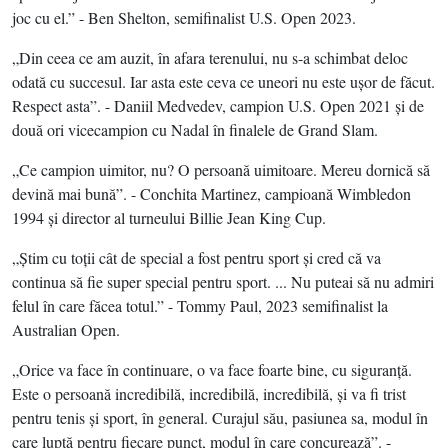
joc cu el.” - Ben Shelton, semifinalist U.S. Open 2023.
„Din ceea ce am auzit, în afara terenului, nu s-a schimbat deloc
odată cu succesul. Iar asta este ceva ce uneori nu este uşor de făcut.
Respect asta”. - Daniil Medvedev, campion U.S. Open 2021 şi de
două ori vicecampion cu Nadal în finalele de Grand Slam.
„Ce campion uimitor, nu? O persoană uimitoare. Mereu dornică să
devină mai bună”. - Conchita Martinez, campioană Wimbledon
1994 şi director al turneului Billie Jean King Cup.
„Ştim cu toţii cât de special a fost pentru sport şi cred că va
continua să fie super special pentru sport. ... Nu puteai să nu admiri
felul în care făcea totul.” - Tommy Paul, 2023 semifinalist la
Australian Open.
„Orice va face în continuare, o va face foarte bine, cu siguranţă.
Este o persoană incredibilă, incredibilă, incredibilă, şi va fi trist
pentru tenis şi sport, în general. Curajul său, pasiunea sa, modul în
care luptă pentru fiecare punct, modul în care concurează”. -