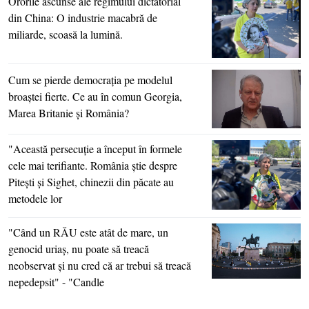
Ororile ascunse ale regimului dictatorial
din China: O industrie macabră de
miliarde, scoasă la lumină.
Cum se pierde democraţia pe modelul
broaştei fierte. Ce au în comun Georgia,
Marea Britanie şi România?
"Această persecuţie a început în formele
cele mai terifiante. România ştie despre
Piteşti şi Sighet, chinezii din păcate au
metodele lor
"Când un RĂU este atât de mare, un
genocid uriaş, nu poate să treacă
neobservat şi nu cred că ar trebui să treacă
nepedepsit" - "Candle