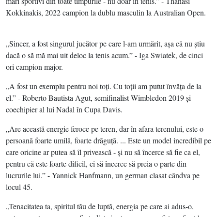
mari sportivi din toate timpurile - nu doar în tenis.” - Thanasi
Kokkinakis, 2022 campion la dublu masculin la Australian Open.
„Sincer, a fost singurul jucător pe care l-am urmărit, aşa că nu ştiu
dacă o să mă mai uit deloc la tenis acum.” - Iga Swiatek, de cinci
ori campion major.
„A fost un exemplu pentru noi toţi. Cu toţii am putut învăţa de la
el.” - Roberto Bautista Agut, semifinalist Wimbledon 2019 şi
coechipier al lui Nadal în Cupa Davis.
„Are această energie feroce pe teren, dar în afara terenului, este o
persoană foarte umilă, foarte drăguţă. ... Este un model incredibil pe
care oricine ar putea să îl privească - şi nu să încerce să fie ca el,
pentru că este foarte dificil, ci să încerce să preia o parte din
lucrurile lui.” - Yannick Hanfmann, un german clasat cândva pe
locul 45.
„Tenacitatea ta, spiritul tău de luptă, energia pe care ai adus-o,