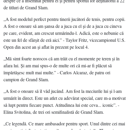
despre ce a însemnat pentru ei şi pentru sportul lor deţinătorul a 22
de titluri de Grand Slam.
„A fost modelul perfect pentru tinerii jucători de tenis, pentru copii.
A fost o onoare să am şansa de a juca cu el şi de a juca cu cineva
pe care, evident, am crescut urmărindu-l. Adică, este o nebunie că
este un fel de sfârşit de eră aici.” - Taylor Fritz, vicecampionul U.S.
Open din acest an şi aflat în prezent pe locul 4.
„Mă simt foarte norocos că am trăit cu el momente pe teren şi în
afara lui. Şi am mai spus-o de multe ori că mi-ar fi plăcut să
împărtăşesc mult mai multe.” - Carlos Alcaraz, de patru ori
campion de Grand Slam.
„A fost o onoare să îl văd jucând. Am fost la meciurile lui şi l-am
urmărit în direct. Este un atlet cu adevărat special, care m-a motivat
să lupt pentru fiecare punct. Atitudinea lui este ceva... iconic”. -
Elina Svitolina, de trei ori semifinalistă de Grand Slam.
„Ce legendă. Ce mare ambasador pentru sport. Unul dintre cei mai