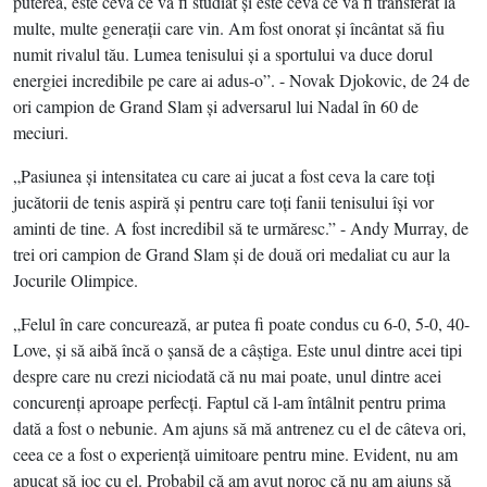
puterea, este ceva ce va fi studiat şi este ceva ce va fi transferat la
multe, multe generaţii care vin. Am fost onorat şi încântat să fiu
numit rivalul tău. Lumea tenisului şi a sportului va duce dorul
energiei incredibile pe care ai adus-o”. - Novak Djokovic, de 24 de
ori campion de Grand Slam şi adversarul lui Nadal în 60 de
meciuri.
„Pasiunea şi intensitatea cu care ai jucat a fost ceva la care toţi
jucătorii de tenis aspiră şi pentru care toţi fanii tenisului îşi vor
aminti de tine. A fost incredibil să te urmăresc.” - Andy Murray, de
trei ori campion de Grand Slam şi de două ori medaliat cu aur la
Jocurile Olimpice.
„Felul în care concurează, ar putea fi poate condus cu 6-0, 5-0, 40-
Love, şi să aibă încă o şansă de a câştiga. Este unul dintre acei tipi
despre care nu crezi niciodată că nu mai poate, unul dintre acei
concurenţi aproape perfecţi. Faptul că l-am întâlnit pentru prima
dată a fost o nebunie. Am ajuns să mă antrenez cu el de câteva ori,
ceea ce a fost o experienţă uimitoare pentru mine. Evident, nu am
apucat să joc cu el. Probabil că am avut noroc că nu am ajuns să