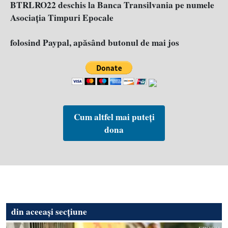
BTRLRO22 deschis la Banca Transilvania pe numele
Asociația Timpuri Epocale
folosind Paypal, apăsând butonul de mai jos
Cum altfel mai puteți
dona
din aceeași secțiune