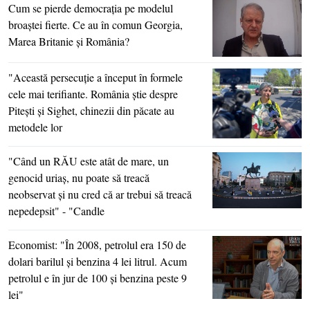
Cum se pierde democraţia pe modelul
broaştei fierte. Ce au în comun Georgia,
Marea Britanie şi România?
"Această persecuţie a început în formele
cele mai terifiante. România ştie despre
Piteşti şi Sighet, chinezii din păcate au
metodele lor
"Când un RĂU este atât de mare, un
genocid uriaş, nu poate să treacă
neobservat şi nu cred că ar trebui să treacă
nepedepsit" - "Candle
Economist: "În 2008, petrolul era 150 de
dolari barilul şi benzina 4 lei litrul. Acum
petrolul e în jur de 100 şi benzina peste 9
lei"