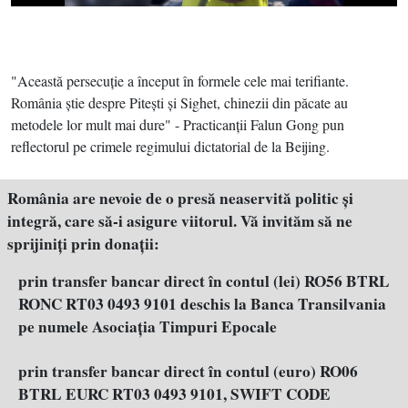
"Această persecuţie a început în formele cele mai terifiante.
România ştie despre Piteşti şi Sighet, chinezii din păcate au
metodele lor mult mai dure" - Practicanţii Falun Gong pun
reflectorul pe crimele regimului dictatorial de la Beijing.
România are nevoie de o presă neaservită politic şi
integră, care să-i asigure viitorul. Vă invităm să ne
sprijiniţi prin donaţii:
prin transfer bancar direct în contul (lei) RO56 BTRL
RONC RT03 0493 9101 deschis la Banca Transilvania
pe numele Asociația Timpuri Epocale
prin transfer bancar direct în contul (euro) RO06
BTRL EURC RT03 0493 9101, SWIFT CODE