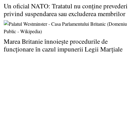
Un oficial NATO: Tratatul nu conţine prevederi
privind suspendarea sau excluderea membrilor
Marea Britanie înnoieşte procedurile de
funcţionare în cazul impunerii Legii Marţiale
Cum funcţionează operaţiunile moderne de
influenţare, partea 1: Noul „stack” de influenţare
A fost descoperită o vulnerabilitate de tip zero-
day în aplicaţia Telegram