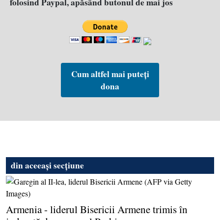
folosind Paypal, apăsând butonul de mai jos
Cum altfel mai puteți
dona
din aceeași secțiune
Armenia - liderul Bisericii Armene trimis în