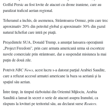
Golful Persic au fost lovite de atacuri cu drone iraniene, care au
paralizat traficul aerian regional.
Teheranul a închis, de asemenea, Strâmtoarea Ormuz, prin care trec
aproximativ 20% din petrolul global şi aproximativ 30% din gazul
natural lichefiat care intră pe piaţă.
Preşedintele SUA, Donald Trump, a anunţat lansarea operaţiunii
„Project Freedom”, prin care armata americană urma să escorteze
navele comerciale prin strâmtoare, dar a suspendat misiunea la mai
puţin de două zile.
Potrivit
NBC News
, acest lucru s-a datorat parţial Arabiei Saudite,
care a refuzat accesul armatei americane la baza sa aeriană şi la
spaţiul său aerian.
Între timp, în timpul războiului din Orientul Mijlociu, Arabia
Saudită a lansat în secret o serie de atacuri asupra Iranului, ca
răspuns la lovituri pe teritoriul său, au declarat surse
Reuters
.