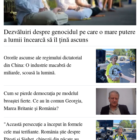
Dezvăluiri despre genocidul pe care o mare putere
a lumii încearcă să îl ţină ascuns
Ororile ascunse ale regimului dictatorial
din China: O industrie macabră de
miliarde, scoasă la lumină.
Cum se pierde democraţia pe modelul
broaştei fierte. Ce au în comun Georgia,
Marea Britanie şi România?
"Această persecuţie a început în formele
cele mai terifiante. România ştie despre
Piteşti şi Sighet, chinezii din păcate au