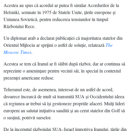
Acestea au spus că acordul ar putea fi similar Acordurilor de la
Helsinki, semnate în 1975 de Statele Unite, ţările europene şi
Uniunea Sovietică, pentru reducerea tensiunilor în timpul
Războiului Rece.
Un diplomat arab a declarat publicaţiei că majoritatea statelor din
Orientul Mijlociu ar sprijini o astfel de soluţie, relatează
The
Moscow Times
.
Acestea se tem că Iranul ar fi slăbit după război, dar ar continua să
reprezinte o ameninţare pentru vecinii săi, în special în contextul
prezenţei americane reduse.
Teheranul este, de asemenea, interesat de un astfel de acord,
deoarece încearcă de mult să transmită SUA şi Occidentului ideea
că regiunea ar trebui să îşi gestioneze propriile afaceri. Mulţi lideri
europeni au salutat iniţiativa saudită şi au cerut statelor din Golf să
o susţină, potrivit surselor
.
De la începutul războiului SUA–Israel împotriva Iranului, ţările din