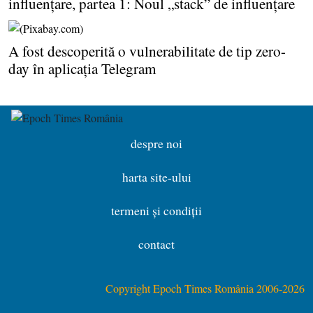
influenţare, partea 1: Noul „stack” de influenţare
A fost descoperită o vulnerabilitate de tip zero-
day în aplicaţia Telegram
despre noi
harta site-ului
termeni și condiții
contact
Copyright Epoch Times România 2006-2026