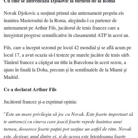
Cu cine se antrenează Djokovic la turneul de la Roma
Novak Djokovic a susţinut primul său antrenament propriu-zis
înaintea Mastersului de la Roma, alegându-l ca partener de
antrenament pe Arthur Fils, jucătorul de tenis francez care a
înregistrat progrese semnificative în clasamentul ATP în acest an.
Fils, care a început sezonul pe locul 42 mondial şi se află acum pe
locul 17, a avut ocazia să-l testeze pe marele jucător de tenis sârb.
Tânărul francez a câştigat un titlu la Barcelona în acest sezon, a
ajuns în finală la Doha, precum şi în semifinalele de la Miami şi
Madrid.
Ce a declarat Arthur Fils
Jucătorul francez şi-a exprimat opinia:
"
Este un mare privilegiu să joc cu Novak. Este foarte important să
te antrenezi cu cineva care joacă foarte repede înaintea unui
turneu, deoarece foarte puţini pot susţine un astfel de ritm. Novak
este, desigur, unul dintre ei, şi de aceea este întotdeauna foarte