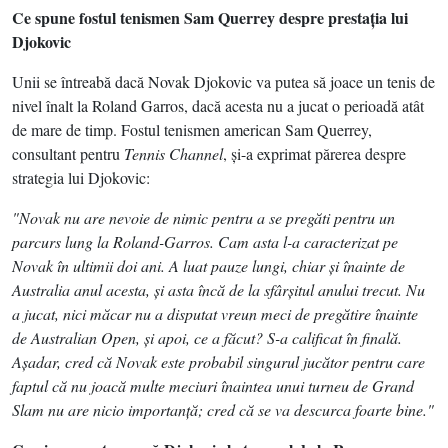
Ce spune fostul tenismen Sam Querrey despre prestaţia lui
Djokovic
Unii se întreabă dacă Novak Djokovic va putea să joace un tenis de
nivel înalt la Roland Garros, dacă acesta nu a jucat o perioadă atât
de mare de timp. Fostul tenismen american Sam Querrey,
consultant pentru
Tennis Channel
, şi-a exprimat părerea despre
strategia lui Djokovic:
"Novak nu are nevoie de nimic pentru a se pregăti pentru un
parcurs lung la Roland-Garros. Cam asta l-a caracterizat pe
Novak în ultimii doi ani. A luat pauze lungi, chiar şi înainte de
Australia anul acesta, şi asta încă de la sfârşitul anului trecut. Nu
a jucat, nici măcar nu a disputat vreun meci de pregătire înainte
de Australian Open, şi apoi, ce a făcut? S-a calificat în finală.
Aşadar, cred că Novak este probabil singurul jucător pentru care
faptul că nu joacă multe meciuri înaintea unui turneu de Grand
Slam nu are nicio importanţă; cred că se va descurca foarte bine."