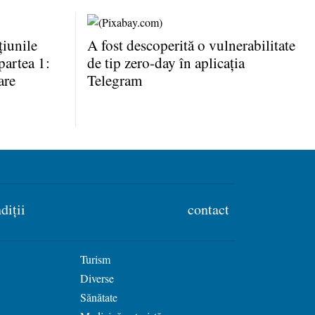
iunile
A fost descoperită o vulnerabilitate
partea 1:
de tip zero-day în aplicaţia
are
Telegram
diții
contact
Turism
Diverse
Sănătate