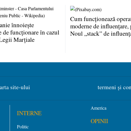
Cum funcţionează operaţ
anie înnoieşte
moderne de influenţare, 
e de funcţionare în cazul
Noul „stack” de influenţ
Legii Marţiale
arta site-ului
termeni și con
America
INTERNE
OPINII
Politic