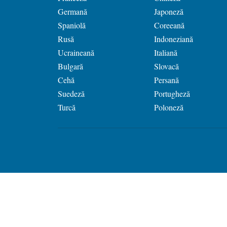
Germană
Japoneză
Spaniolă
Coreeană
Rusă
Indoneziană
Ucraineană
Italiană
Bulgară
Slovacă
Cehă
Persană
Suedeză
Portugheză
Turcă
Poloneză