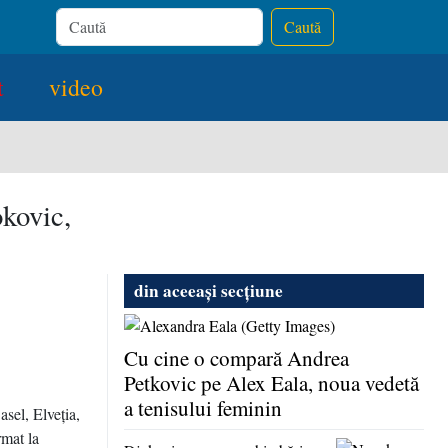
Caută
t
video
okovic,
din aceeași secțiune
Cu cine o compară Andrea
Petkovic pe Alex Eala, noua vedetă
a tenisului feminin
asel, Elveţia,
rmat la