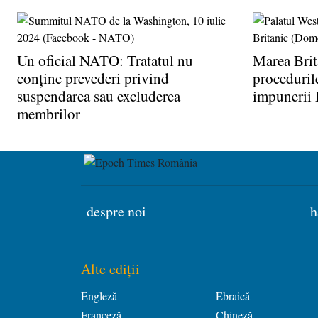
Un oficial NATO: Tratatul nu
Marea Brit
conţine prevederi privind
proceduril
suspendarea sau excluderea
impunerii 
membrilor
despre noi
h
Alte ediții
Engleză
Ebraică
Franceză
Chineză