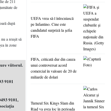
edie de 211
 jumătate de
UEFA vrea să-l înlocuiască
rioară după
pe Infantino. Cine este
candidatul surpriză la şefia
FIFA
 nu a reuşit să
ngea în zone
FIFA, criticată dur din cauza
ure viitorul.
unui controversat acord
comercial în valoare de 20 de
miliarde de dolari
93 9101
0493 9101,
Turneul Six Kings Slam din
ociația
Riad va avea loc în perioada