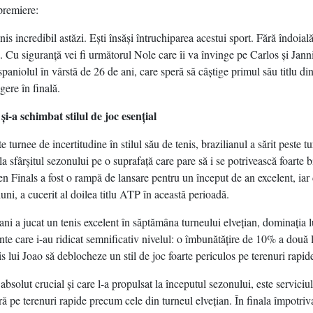
premiere:
nis incredibil astăzi. Eşti însăşi întruchiparea acestui sport. Fără îndoială
ţă. Cu siguranţă vei fi următorul Nole care îi va învinge pe Carlos şi Janni
spaniolul în vârstă de 26 de ani, care speră să câştige primul său titlu di
gere în finală.
i-a schimbat stilul de joc esenţial
turnee de incertitudine în stilul său de tenis, brazilianul a sărit peste tur
la sfârşitul sezonului pe o suprafaţă care pare să i se potrivească foarte 
en Finals a fost o rampă de lansare pentru un început de an excelent, iar
ni, a cucerit al doilea titlu ATP în această perioadă.
ani a jucat un tenis excelent în săptămâna turneului elveţian, dominaţia 
te care i-au ridicat semnificativ nivelul: o îmbunătăţire de 10% a două l
s lui Joao să deblocheze un stil de joc foarte periculos pe terenuri rapid
absolut crucial şi care l-a propulsat la începutul sezonului, este serviciu
ră pe terenuri rapide precum cele din turneul elveţian. În finala împotriv