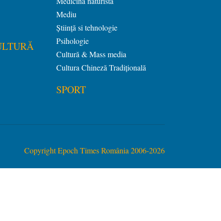
Medicină naturistă
Mediu
Știință si tehnologie
Psihologie
ULTURĂ
Cultură & Mass media
Cultura Chineză Tradiţională
SPORT
Copyright Epoch Times România 2006-2026