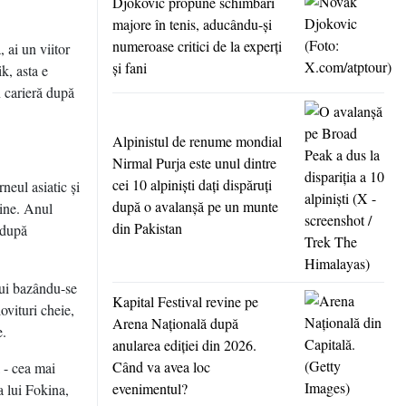
Djokovic propune schimbări
majore în tenis, aducându-şi
numeroase critici de la experţi
, ai un viitor
şi fani
k, asta e
n carieră după
Alpinistul de renume mondial
Nirmal Purja este unul dintre
cei 10 alpinişti daţi dispăruţi
neul asiatic şi
după o avalanşă pe un munte
bine. Anul
din Pakistan
 după
lui bazându-se
Kapital Festival revine pe
ovituri cheie,
Arena Naţională după
e.
anularea ediţiei din 2026.
Când va avea loc
l - cea mai
evenimentul?
a lui Fokina,