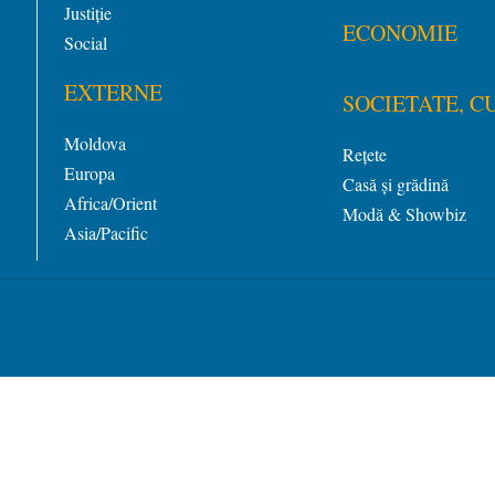
Justiție
ECONOMIE
Social
EXTERNE
SOCIETATE, C
Moldova
Rețete
Europa
Casă și grădină
Africa/Orient
Modă & Showbiz
Asia/Pacific