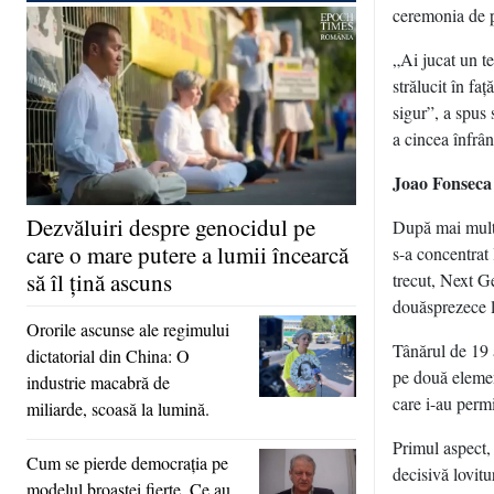
ceremonia de 
„Ai jucat un te
strălucit în fa
sigur”, a spus 
a cincea înfrân
Joao Fonseca ş
Dezvăluiri despre genocidul pe
După mai multe 
care o mare putere a lumii încearcă
s-a concentrat 
să îl ţină ascuns
trecut, Next G
douăsprezece lu
Ororile ascunse ale regimului
Tânărul de 19 
dictatorial din China: O
pe două elemen
industrie macabră de
care i-au permi
miliarde, scoasă la lumină.
Primul aspect, 
Cum se pierde democraţia pe
decisivă lovitu
modelul broaştei fierte. Ce au