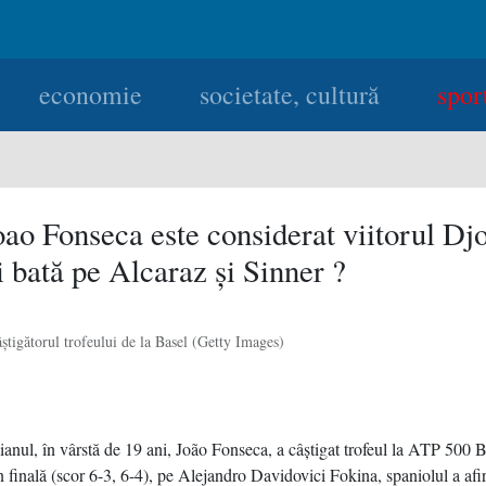
economie
societate, cultură
spor
ao Fonseca este considerat viitorul Dj
i bată pe Alcaraz şi Sinner ?
ştigătorul trofeului de la Basel (Getty Images)
ianul, în vârstă de 19 ani, João Fonseca, a câştigat trofeul la ATP 500 B
n finală (scor 6-3, 6-4), pe Alejandro Davidovici Fokina, spaniolul a afi