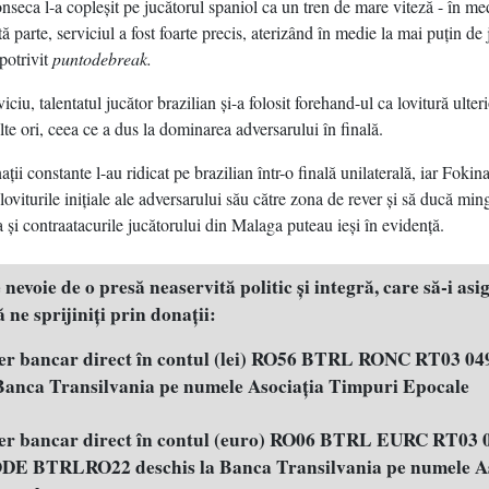
onseca l-a copleşit pe jucătorul spaniol ca un tren de mare viteză - în m
ă parte, serviciul a fost foarte precis, aterizând în medie la mai puţin de
potrivit
puntodebreak.
viciu, talentatul jucător brazilian şi-a folosit forehand-ul ca lovitură ulte
te ori, ceea ce a dus la dominarea adversarului în finală.
ii constante l-au ridicat pe brazilian într-o finală unilaterală, iar Fokina
loviturile iniţiale ale adversarului său către zona de rever şi să ducă mi
 şi contraatacurile jucătorului din Malaga puteau ieşi în evidenţă.
evoie de o presă neaservită politic şi integră, care să-i asig
 ne sprijiniţi prin donaţii:
fer bancar direct în contul (lei) RO56 BTRL RONC RT03 04
 Banca Transilvania pe numele Asociația Timpuri Epocale
fer bancar direct în contul (euro) RO06 BTRL EURC RT03 
E BTRLRO22 deschis la Banca Transilvania pe numele As