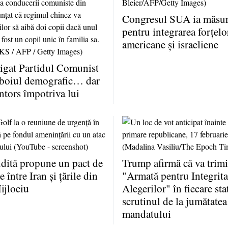
Congresul SUA ia măsuri
pentru integrarea forţelo
americane şi israeliene
igat Partidul Comunist
zboiul demografic… dar
întors împotriva lui
dită propune un pact de
Trump afirmă că va trimi
 între Iran şi ţările din
"Armată pentru Integrita
ijlociu
Alegerilor" în fiecare sta
scrutinul de la jumătatea
mandatului