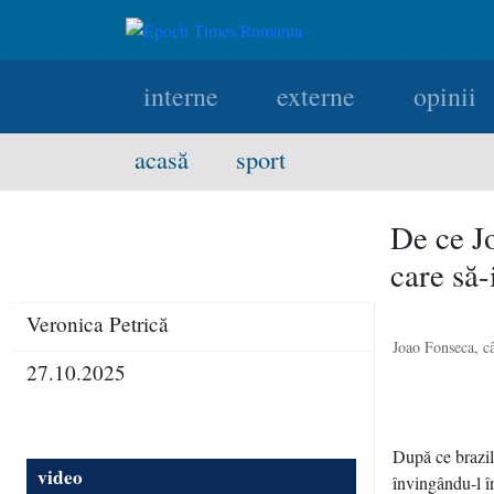
interne
externe
opinii
acasă
sport
De ce Jo
care să-
Veronica Petrică
Joao Fonseca, câ
27.10.2025
După ce brazil
video
învingându-l î