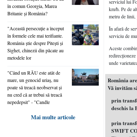
serviciul lui F
în comun Georgia, Marea
km/h. Pe de alt
Britanie şi România?
metru de linii, 
"Această persecuţie a început
În afară de ser
în formele cele mai terifiante.
serviciu de mul
România ştie despre Piteşti şi
Aceste combinaţ
Sighet, chinezii din păcate au
redirecţioneze 
metodele lor
unde varietatea
"Când un RĂU este atât de
România are n
mare, un genocid uriaş, nu
poate să treacă neobservat şi
Vă invităm să
nu cred că ar trebui să treacă
prin trans
nepedepsit" - "Candle
deschis la
Mai multe articole
prin trans
SWIFT COD