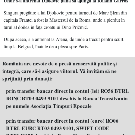
Unde s-a antrenat Djokovic până să ajungă la Roland Garros
Singura pregătire a lui Djokovic pentru turneul de Mare Şlem din
capitala Franţei a fost la Mastersul de la Roma, unde a pierdut în
turul al doilea în faţa croatului Dino Prižmić.
După aceea, s-a antrenat la Atena, de unde a trecut pentru scurt
timp la Belgrad, înainte de a pleca spre Paris.
România are nevoie de o presă neaservită politic şi
integră, care să-i asigure viitorul. Vă invităm să ne
sprijiniţi prin donaţii:
prin transfer bancar direct în contul (lei) RO56 BTRL
RONC RT03 0493 9101 deschis la Banca Transilvania
pe numele Asociația Timpuri Epocale
prin transfer bancar direct în contul (euro) RO06
BTRL EURC RT03 0493 9101, SWIFT CODE