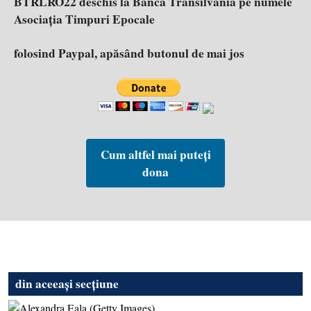
BTRLRO22 deschis la Banca Transilvania pe numele
Asociația Timpuri Epocale
folosind Paypal, apăsând butonul de mai jos
Cum altfel mai puteți
dona
din aceeași secțiune