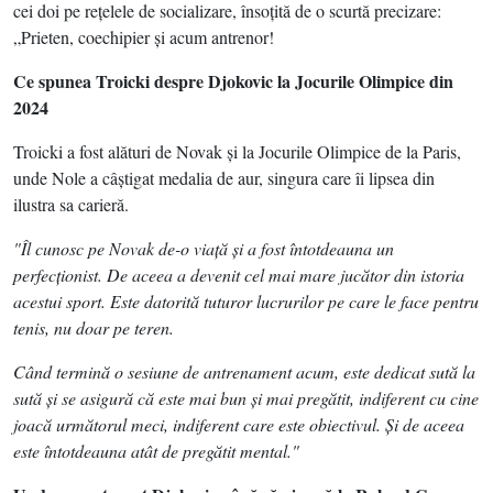
cei doi pe reţelele de socializare, însoţită de o scurtă precizare:
„Prieten, coechipier şi acum antrenor!
Ce spunea Troicki despre Djokovic la Jocurile Olimpice din
2024
Troicki a fost alături de Novak şi la Jocurile Olimpice de la Paris,
unde Nole a câştigat medalia de aur, singura care îi lipsea din
ilustra sa carieră.
"Îl cunosc pe Novak de-o viaţă şi a fost întotdeauna un
perfecţionist. De aceea a devenit cel mai mare jucător din istoria
acestui sport. Este datorită tuturor lucrurilor pe care le face pentru
tenis, nu doar pe teren.
Când termină o sesiune de antrenament acum, este dedicat sută la
sută şi se asigură că este mai bun şi mai pregătit, indiferent cu cine
joacă următorul meci, indiferent care este obiectivul. Şi de aceea
este întotdeauna atât de pregătit mental."