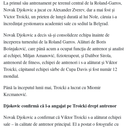
La primul său antrenament pe terenul central de la Roland-Garros,
Novak Djokovic a jucat cu Alexander Zverev, dar a mai fost şi
Victor Troïcki, un prieten de lungă durată al lui Nole, căruia i-a
încredinţat gestionarea academiei sale cu sediul la Belgrad.
Novak Djokovic a decis să-şi consolideze echipa înainte de
începerea turneului de la Roland Garros. Alături de Boris
Bošnjaković, care până acum a ocupat funcţia de antrenor şi analist
al echipei, Miljan Amanović, fizioterapeut, şi Dalibor Sirola,
antrenorul de fitness, echipei de antrenori i s-a alăturat şi Viktor
Troicki, căpitanul echipei sârbe de Cupa Davis şi fost număr 12
mondial.
Până la începutul lunii mai, Troicki a lucrat cu Miomir
Kecmanović.
Djokovic confirmă că l-a angajat pe Troicki drept antrenor
Novak Djokovic a confirmat că Viktor Troicki s-a alăturat echipei
sale – în calitate de antrenor principal. El a postat o fotografie cu