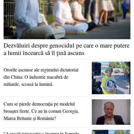
Dezvăluiri despre genocidul pe care o mare putere
a lumii încearcă să îl ţină ascuns
Ororile ascunse ale regimului dictatorial
din China: O industrie macabră de
miliarde, scoasă la lumină.
Cum se pierde democraţia pe modelul
broaştei fierte. Ce au în comun Georgia,
Marea Britanie şi România?
"Această persecuţie a început în formele