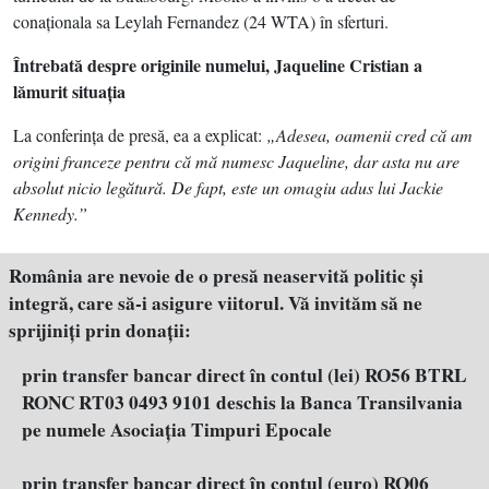
conaţionala sa Leylah Fernandez (24 WTA) în sferturi.
Întrebată despre originile numelui, Jaqueline Cristian a
lămurit situaţia
La conferinţa de presă, ea a explicat:
„Adesea, oamenii cred că am
origini franceze pentru că mă numesc Jaqueline, dar asta nu are
absolut nicio legătură. De fapt, este un omagiu adus lui Jackie
Kennedy.”
România are nevoie de o presă neaservită politic şi
integră, care să-i asigure viitorul. Vă invităm să ne
sprijiniţi prin donaţii:
prin transfer bancar direct în contul (lei) RO56 BTRL
RONC RT03 0493 9101 deschis la Banca Transilvania
pe numele Asociația Timpuri Epocale
prin transfer bancar direct în contul (euro) RO06