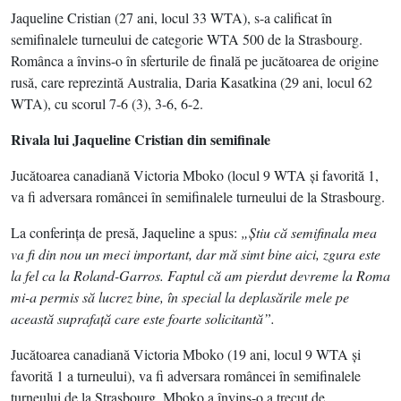
Jaqueline Cristian (27 ani, locul 33 WTA), s-a calificat în
semifinalele turneului de categorie WTA 500 de la Strasbourg.
Românca a învins-o în sferturile de finală pe jucătoarea de origine
rusă, care reprezintă Australia, Daria Kasatkina (29 ani, locul 62
WTA), cu scorul 7-6 (3), 3-6, 6-2.
Rivala lui Jaqueline Cristian din semifinale
Jucătoarea canadiană Victoria Mboko (locul 9 WTA şi favorită 1,
va fi adversara româncei în semifinalele turneului de la Strasbourg.
La conferinţa de presă, Jaqueline a spus:
„Ştiu că semifinala mea
va fi din nou un meci important, dar mă simt bine aici, zgura este
la fel ca la Roland-Garros. Faptul că am pierdut devreme la Roma
mi-a permis să lucrez bine, în special la deplasările mele pe
această suprafaţă care este foarte solicitantă”.
Jucătoarea canadiană Victoria Mboko (19 ani, locul 9 WTA şi
favorită 1 a turneului), va fi adversara româncei în semifinalele
turneului de la Strasbourg. Mboko a învins-o a trecut de