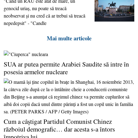
"Când un RĂU este atât de mare, un
genocid uriaş, nu poate să treacă
neobservat şi nu cred că ar trebui să treacă
nepedepsit" - "Candle
Mai multe articole
SUA ar putea permite Arabiei Saudite să intre în
posesia armelor nucleare
Cum a câştigat Partidul Comunist Chinez
războiul demografic… dar acesta s-a întors
împotriva lui