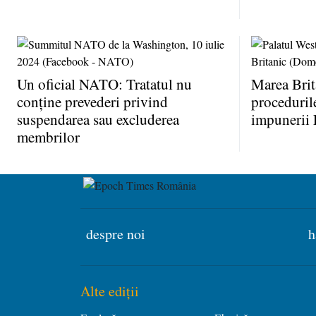
Un oficial NATO: Tratatul nu
Marea Brit
conţine prevederi privind
proceduril
suspendarea sau excluderea
impunerii 
membrilor
despre noi
h
Alte ediții