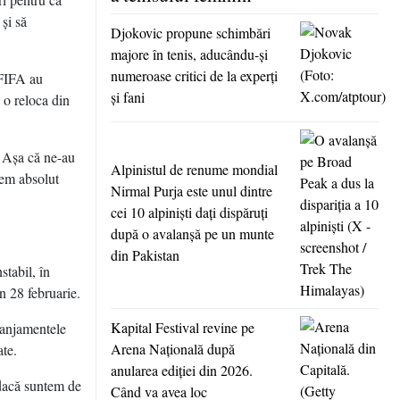
şi să
Djokovic propune schimbări
majore în tenis, aducându-şi
numeroase critici de la experţi
 FIFA au
şi fani
 o reloca din
. Aşa că ne-au
Alpinistul de renume mondial
vem absolut
Nirmal Purja este unul dintre
cei 10 alpinişti daţi dispăruţi
după o avalanşă pe un munte
din Pakistan
tabil, în
n 28 februarie.
Kapital Festival revine pe
ranjamentele
Arena Naţională după
ate.
anularea ediţiei din 2026.
 dacă suntem de
Când va avea loc