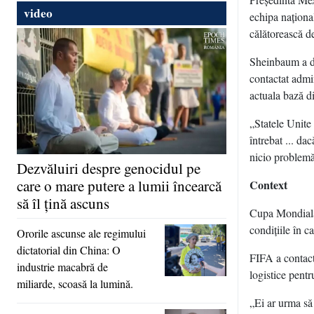
video
echipa naţional
călătorească d
Sheinbaum a de
contactat admin
actuala bază d
„Statele Unite 
întrebat ... d
nicio problemă
Dezvăluiri despre genocidul pe
care o mare putere a lumii încearcă
Context
să îl ţină ascuns
Cupa Mondială,
condiţiile în c
Ororile ascunse ale regimului
dictatorial din China: O
FIFA a contact
industrie macabră de
logistice pentr
miliarde, scoasă la lumină.
„Ei ar urma să