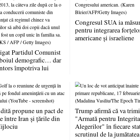
Congresul SUA ia măsuri
pentru integrarea forţelo
americane şi israeliene
igat Partidul Comunist
zboiul demografic… dar
întors împotriva lui
dită propune un pact de
Trump afirmă că va trimi
 între Iran şi ţările din
"Armată pentru Integrita
ijlociu
Alegerilor" în fiecare sta
scrutinul de la jumătatea