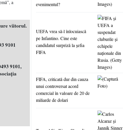
lemă”, a
evenimentul?
ure viitorul.
UEFA vrea să-l înlocuiască
pe Infantino. Cine este
93 9101
candidatul surpriză la şefia
FIFA
0493 9101,
ociația
FIFA, criticată dur din cauza
unui controversat acord
comercial în valoare de 20 de
miliarde de dolari