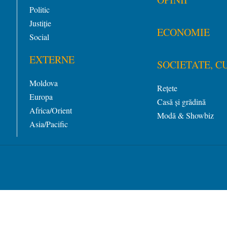
Politic
Justiție
ECONOMIE
Social
EXTERNE
SOCIETATE, C
Moldova
Rețete
Europa
Casă și grădină
Africa/Orient
Modă & Showbiz
Asia/Pacific