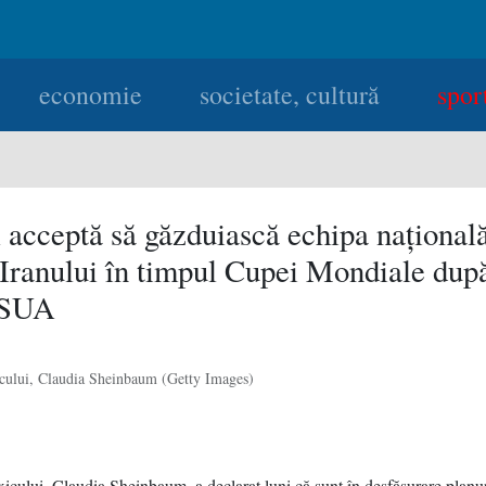
economie
societate, cultură
spor
 acceptă să găzduiască echipa naţional
 Iranului în timpul Cupei Mondiale dup
 SUA
cului, Claudia Sheinbaum (Getty Images)
icului, Claudia Sheinbaum, a declarat luni că sunt în desfăşurare planur