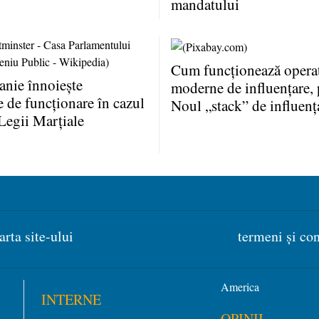
mandatului
Cum funcţionează operaţ
anie înnoieşte
moderne de influenţare, 
e de funcţionare în cazul
Noul „stack” de influenţ
Legii Marţiale
arta site-ului
termeni și con
America
INTERNE
OPINII