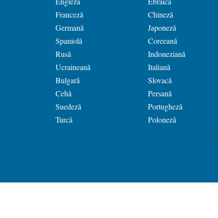
Engleză
Ebraică
Franceză
Chineză
Germană
Japoneză
Spaniolă
Coreeană
Rusă
Indoneziană
Ucraineană
Italiană
Bulgară
Slovacă
Cehă
Persană
Suedeză
Portugheză
Turcă
Poloneză