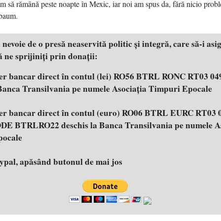
săm să rămână peste noapte în Mexic, iar noi am spus da, fără nicio prob
nbaum.
evoie de o presă neaservită politic şi integră, care să-i asig
 ne sprijiniţi prin donaţii:
fer bancar direct în contul (lei) RO56 BTRL RONC RT03 04
 Banca Transilvania pe numele Asociația Timpuri Epocale
fer bancar direct în contul (euro) RO06 BTRL EURC RT03 
E BTRLRO22 deschis la Banca Transilvania pe numele As
pocale
aypal, apăsând butonul de mai jos