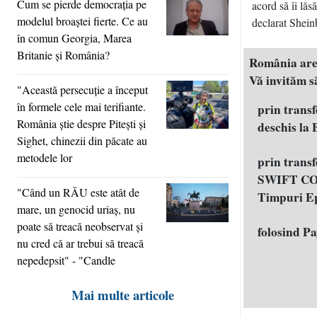
Cum se pierde democraţia pe
acord să îi lă
modelul broaştei fierte. Ce au
declarat Shei
în comun Georgia, Marea
Britanie şi România?
România are n
Vă invităm să
"Această persecuţie a început
în formele cele mai terifiante.
prin trans
România ştie despre Piteşti şi
deschis la
Sighet, chinezii din păcate au
metodele lor
prin trans
SWIFT COD
"Când un RĂU este atât de
Timpuri E
mare, un genocid uriaş, nu
poate să treacă neobservat şi
folosind P
nu cred că ar trebui să treacă
nepedepsit" - "Candle
Mai multe articole