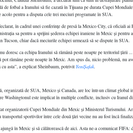
ă de fotbal a Iranului să fie cazată în Tijuana pe durata Cupei Mondiale 
e acolo pentru a disputa cele trei meciuri programate în SUA.
clarat, în cadrul unei conferinţe de presă la Mexico City, că oficiali ai
istraţia sa pentru a sprijini şederea echipei iraniene în Mexic şi pentru a
in Tucson, chiar dacă meciurile echipei urmează să se dispute în SUA.
nu doresc ca echipa Iranului să rămână peste noapte pe teritoriul ţării ..
acă pot rămâne peste noapte în Mexic. Am spus da, nicio problemă, nu a
 cu asta”, a explicat Sheinbaum, potrivit
YeniŞafak
.
 organizată de SUA, Mexico şi Canada, are loc într-un climat global ins
are Washingtonul este implicat în multiple conflicte, inclusiv cu Iranul di
at organizatorii Cupei Mondiale din Mexic şi Ministerul Turismului. A
u transportul sportivilor între cele două ţări vecine nu au fost încă finaliz
 ajungă în Mexic şi să călătorească de aici. Asta ne-a comunicat FIFA: