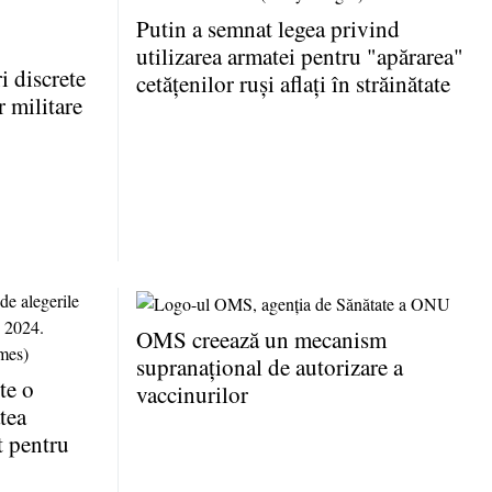
Putin a semnat legea privind
utilizarea armatei pentru "apărarea"
 discrete
cetăţenilor ruşi aflaţi în străinătate
r militare
OMS creează un mecanism
supranaţional de autorizare a
te o
vaccinurilor
tea
t pentru