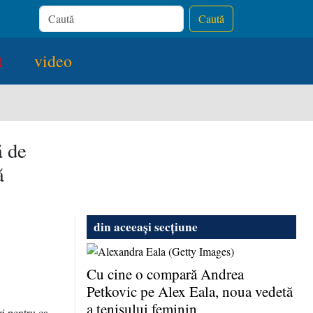
Caută
t
video
ă de
ă
din aceeași secțiune
Cu cine o compară Andrea
Petkovic pe Alex Eala, noua vedetă
a tenisului feminin
i pentru ca