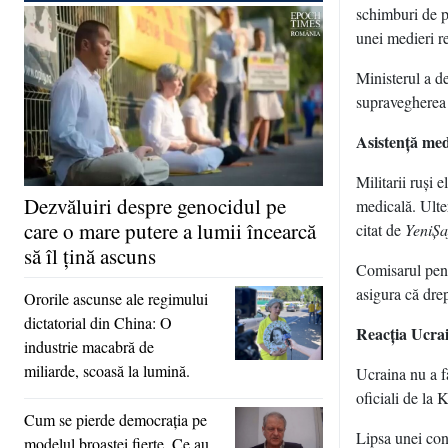
schimburi de pr
unei medieri r
Ministerul a d
supravegherea o
Asistenţă med
Militarii ruşi 
Dezvăluiri despre genocidul pe
medicală. Ulter
care o mare putere a lumii încearcă
citat de
YeniŞa
să îl ţină ascuns
Comisarul pent
asigura că drep
Ororile ascunse ale regimului
dictatorial din China: O
Reacţia Ucrai
industrie macabră de
miliarde, scoasă la lumină.
Ucraina nu a fă
oficiali de la 
Cum se pierde democraţia pe
Lipsa unei conf
modelul broaştei fierte. Ce au