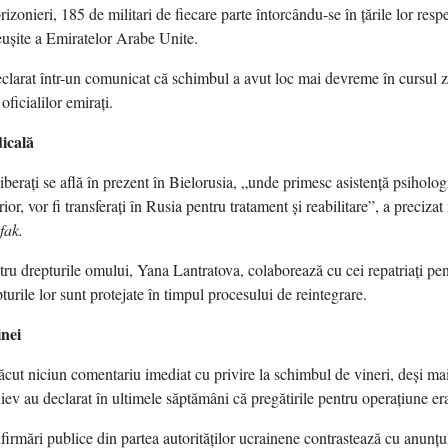
izonieri, 185 de militari de fiecare parte întorcându-se în ţările lor resp
euşite a Emiratelor Arabe Unite.
eclarat într-un comunicat că schimbul a avut loc mai devreme în cursul zi
ficialilor emiraţi.
icală
eliberaţi se află în prezent în Bielorusia, „unde primesc asistenţă psiholog
ior, vor fi transferaţi în Rusia pentru tratament şi reabilitare”, a precizat
fak.
ru drepturile omului, Yana Lantratova, colaborează cu cei repatriaţi pen
turile lor sunt protejate în timpul procesului de reintegrare.
nei
cut niciun comentariu imediat cu privire la schimbul de vineri, deşi mai 
Kiev au declarat în ultimele săptămâni că pregătirile pentru operaţiune er
irmări publice din partea autorităţilor ucrainene contrastează cu anunţul