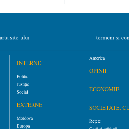
arta site-ului
termeni și con
America
INTERNE
OPINII
Politic
Justiție
ECONOMIE
Social
EXTERNE
SOCIETATE, C
Moldova
Rețete
Europa
Casă și grădină