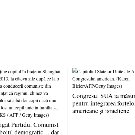
Congresul SUA ia măsuri
pentru integrarea forţelo
americane şi israeliene
igat Partidul Comunist
zboiul demografic… dar