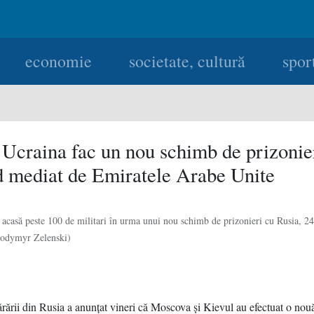
economie
societate, cultură
spor
 Ucraina fac un nou schimb de prizonie
d mediat de Emiratele Arabe Unite
 acasă peste 100 de militari în urma unui nou schimb de prizonieri cu Rusia, 2
lodymyr Zelenski)
rării din Rusia a anunţat vineri că Moscova şi Kievul au efectuat o nou