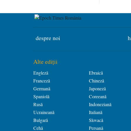
despre noi
h
Alte ediții
Engleză
Ebraică
Franceză
Chineză
Germană
Japoneză
Spaniolă
Coreeană
Rusă
Indoneziană
Ucraineană
Italiană
Bulgară
Slovacă
Cehă
Persană