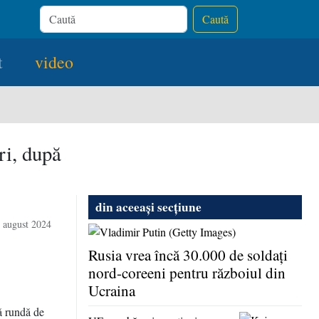
Caută
t
video
ri, după
din aceeași secțiune
4 august 2024
Rusia vrea încă 30.000 de soldaţi
nord-coreeni pentru războiul din
Ucraina
ă rundă de