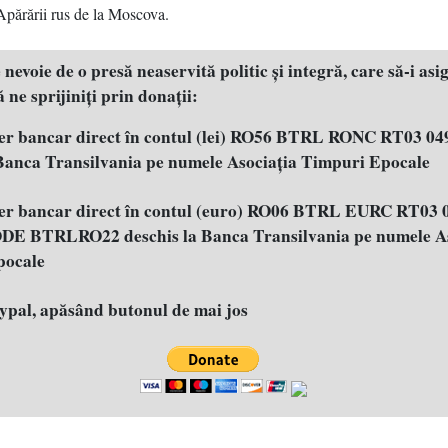
Apărării rus de la Moscova.
evoie de o presă neaservită politic şi integră, care să-i asig
 ne sprijiniţi prin donaţii:
fer bancar direct în contul (lei) RO56 BTRL RONC RT03 04
 Banca Transilvania pe numele Asociația Timpuri Epocale
fer bancar direct în contul (euro) RO06 BTRL EURC RT03 
E BTRLRO22 deschis la Banca Transilvania pe numele As
pocale
aypal, apăsând butonul de mai jos