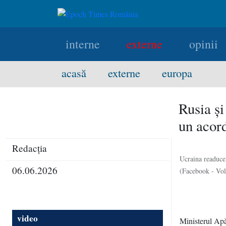
interne
externe
opinii
acasă
externe
europa
Rusia şi
un acor
Redacţia
Ucraina readuce
06.06.2026
(Facebook - Vo
video
Ministerul Apă