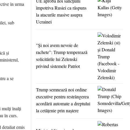
UE aprobă noi sancţiuni
ective în urma
împotriva Rusiei ca răspuns
la atacurile masive asupra
Ucrainei
lei, sub
"Şi noi avem nevoie de
rachete": Trump temperează
ică şi
solicitările lui Zelenski
 ministerul,
privind sistemele Patriot
tru a se
Trump semnează noi ordine
executive pentru restrângerea
acordării automate a dreptului
mulţi înalţi
la cetăţenie prin naştere
au în curs.
 detaliat emis