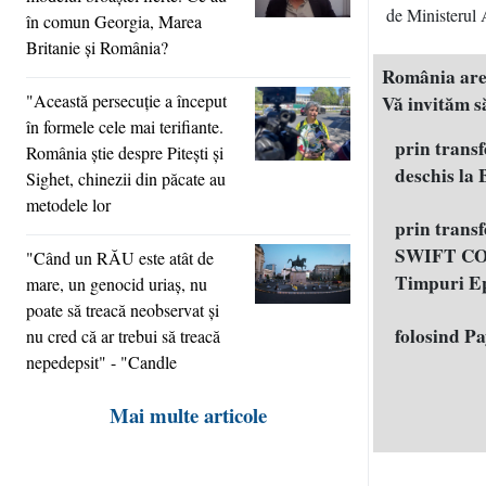
de Ministerul 
în comun Georgia, Marea
Britanie şi România?
România are n
"Această persecuţie a început
Vă invităm să
în formele cele mai terifiante.
prin trans
România ştie despre Piteşti şi
deschis la
Sighet, chinezii din păcate au
metodele lor
prin trans
SWIFT COD
"Când un RĂU este atât de
Timpuri E
mare, un genocid uriaş, nu
poate să treacă neobservat şi
folosind P
nu cred că ar trebui să treacă
nepedepsit" - "Candle
Mai multe articole