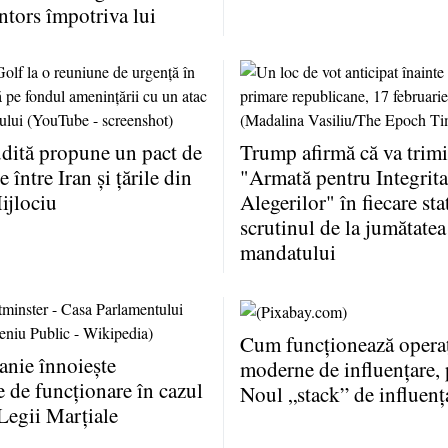
întors împotriva lui
dită propune un pact de
Trump afirmă că va trimi
 între Iran şi ţările din
"Armată pentru Integrita
ijlociu
Alegerilor" în fiecare sta
scrutinul de la jumătatea
mandatului
Cum funcţionează operaţ
anie înnoieşte
moderne de influenţare, 
e de funcţionare în cazul
Noul „stack” de influenţ
Legii Marţiale