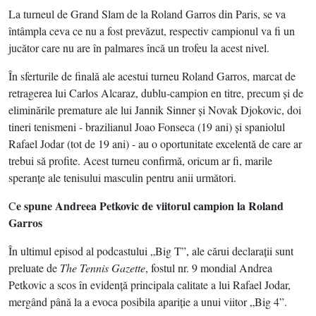
La turneul de Grand Slam de la Roland Garros din Paris, se va
întâmpla ceva ce nu a fost prevăzut, respectiv campionul va fi un
jucător care nu are în palmares încă un trofeu la acest nivel.
În sferturile de finală ale acestui turneu Roland Garros, marcat de
retragerea lui Carlos Alcaraz, dublu-campion en titre, precum şi de
eliminările premature ale lui Jannik Sinner şi Novak Djokovic, doi
tineri tenismeni - brazilianul Joao Fonseca (19 ani) şi spaniolul
Rafael Jodar (tot de 19 ani) - au o oportunitate excelentă de care ar
trebui să profite. Acest turneu confirmă, oricum ar fi, marile
speranţe ale tenisului masculin pentru anii următori.
e spune Andreea Petkovic de viitorul campion la Roland
C
Garros
În ultimul episod al podcastului „Big T”, ale cărui declaraţii sunt
preluate de
The Tennis Gazette
, fostul nr. 9 mondial Andrea
Petkovic a scos în evidenţă principala calitate a lui Rafael Jodar,
mergând până la a evoca posibila apariţie a unui viitor „Big 4”.