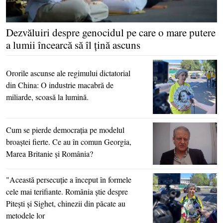
Dezvăluiri despre genocidul pe care o mare putere
a lumii încearcă să îl ţină ascuns
Ororile ascunse ale regimului dictatorial
din China: O industrie macabră de
miliarde, scoasă la lumină.
Cum se pierde democraţia pe modelul
broaştei fierte. Ce au în comun Georgia,
Marea Britanie şi România?
"Această persecuţie a început în formele
cele mai terifiante. România ştie despre
Piteşti şi Sighet, chinezii din păcate au
metodele lor