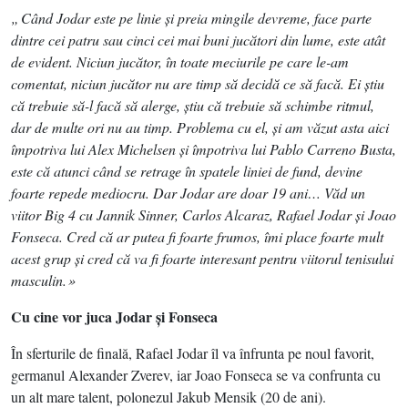
„ Când Jodar este pe linie şi preia mingile devreme, face parte
dintre cei patru sau cinci cei mai buni jucători din lume, este atât
de evident. Niciun jucător, în toate meciurile pe care le-am
comentat, niciun jucător nu are timp să decidă ce să facă. Ei ştiu
că trebuie să-l facă să alerge, ştiu că trebuie să schimbe ritmul,
dar de multe ori nu au timp. Problema cu el, şi am văzut asta aici
împotriva lui Alex Michelsen şi împotriva lui Pablo Carreno Busta,
este că atunci când se retrage în spatele liniei de fund, devine
foarte repede mediocru. Dar Jodar are doar 19 ani… Văd un
viitor Big 4 cu Jannik Sinner, Carlos Alcaraz, Rafael Jodar şi Joao
Fonseca. Cred că ar putea fi foarte frumos, îmi place foarte mult
acest grup şi cred că va fi foarte interesant pentru viitorul tenisului
masculin. »
Cu cine vor juca Jodar şi Fonseca
În sferturile de finală, Rafael Jodar îl va înfrunta pe noul favorit,
germanul Alexander Zverev, iar Joao Fonseca se va confrunta cu
un alt mare talent, polonezul Jakub Mensik (20 de ani).