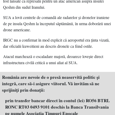
fost lansate ca represalii pentru un atac american asupra insulei
Qeshm din sudul Iranului.
SUA a lovit centrele de comandă ale radarelor şi dronelor iraniene
de pe insula Qeshm la începutul săptămânii, în urma doborârii unei
drone americane.
IRGC nu a confirmat în mod explicit că aeroportul era ţinta vizată,
dar oficialii kuweitieni au descris dronele ca fiind ostile.
Atacul marchează o escaladare majoră, deoarece loveşte direct
infrastructura civilă critică a unui aliat al SUA.
România are nevoie de o presă neaservită politic şi
integră, care să-i asigure viitorul. Vă invităm să ne
sprijiniţi prin donaţii:
prin transfer bancar direct în contul (lei) RO56 BTRL
RONC RT03 0493 9101 deschis la Banca Transilvania
pe numele Asociația Timpuri Epocale