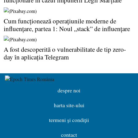
funcţionare în cazul impunerii Legii Marţiale
Cum funcţionează operaţiunile moderne de
influenţare, partea 1: Noul „stack” de influenţare
A fost descoperită o vulnerabilitate de tip zero-
day în aplicaţia Telegram
despre noi
harta site-ului
termeni și condiții
contact