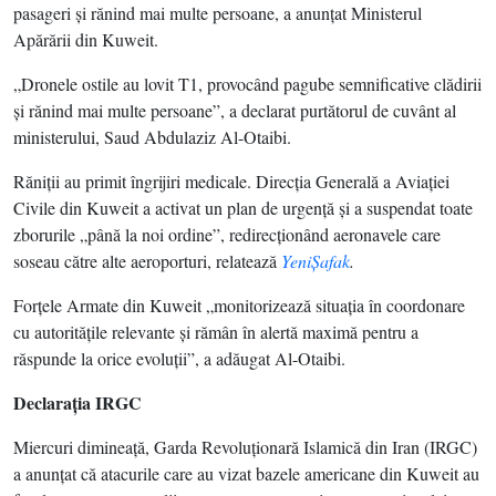
pasageri şi rănind mai multe persoane, a anunţat Ministerul
Apărării din Kuweit.
„Dronele ostile au lovit T1, provocând pagube semnificative clădirii
şi rănind mai multe persoane”, a declarat purtătorul de cuvânt al
ministerului, Saud Abdulaziz Al-Otaibi.
Răniţii au primit îngrijiri medicale. Direcţia Generală a Aviaţiei
Civile din Kuweit a activat un plan de urgenţă şi a suspendat toate
zborurile „până la noi ordine”, redirecţionând aeronavele care
soseau către alte aeroporturi, relatează
YeniŞafak
.
Forţele Armate din Kuweit „monitorizează situaţia în coordonare
cu autorităţile relevante şi rămân în alertă maximă pentru a
răspunde la orice evoluţii”, a adăugat Al-Otaibi.
Declaraţia IRGC
Miercuri dimineaţă, Garda Revoluţionară Islamică din Iran (IRGC)
a anunţat că atacurile care au vizat bazele americane din Kuweit au