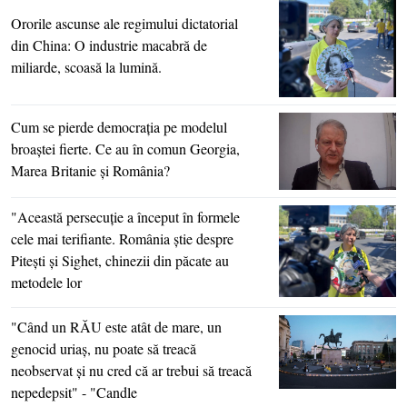
Ororile ascunse ale regimului dictatorial
din China: O industrie macabră de
miliarde, scoasă la lumină.
Cum se pierde democraţia pe modelul
broaştei fierte. Ce au în comun Georgia,
Marea Britanie şi România?
"Această persecuţie a început în formele
cele mai terifiante. România ştie despre
Piteşti şi Sighet, chinezii din păcate au
metodele lor
"Când un RĂU este atât de mare, un
genocid uriaş, nu poate să treacă
neobservat şi nu cred că ar trebui să treacă
nepedepsit" - "Candle