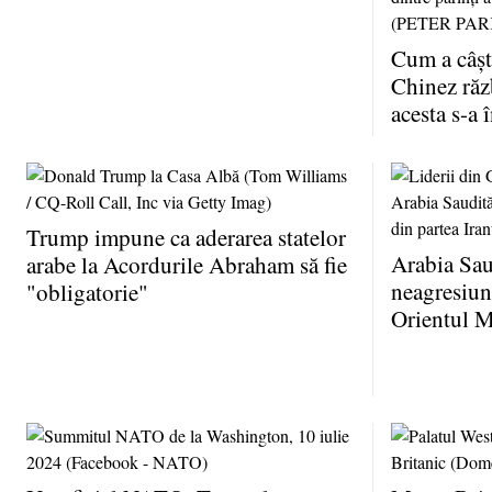
Cum a câşt
Chinez ră
acesta s-a 
Trump impune ca aderarea statelor
Arabia Sau
arabe la Acordurile Abraham să fie
neagresiune
"obligatorie"
Orientul M