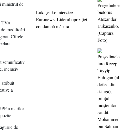
i ministrul de
Lukaşenko interzice
Euronews. Liderul opoziţiei
in TVA
condamnă măsura
e de modificări
gerat. Cifrele
eclarat
t semnificativ
e, inclusiv
u
 atribuit
cative a
RSPP a marilor
mpozite.
agurile de