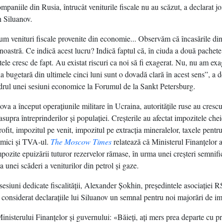
paniile din Rusia, întrucât veniturile fiscale nu au scăzut, a declarat jo
 Siluanov.
 venituri fiscale provenite din economie... Observăm că încasările d
 noastră. Ce indică acest lucru? Indică faptul că, în ciuda a două pachet
tele cresc de fapt. Au existat riscuri ca noi să fi exagerat. Nu, nu am exa
a bugetară din ultimele cinci luni sunt o dovadă clară în acest sens”, a d
drul unei sesiuni economice la Forumul de la Sankt Petersburg.
a a început operaţiunile militare în Ucraina, autorităţile ruse au crescu
asupra întreprinderilor şi populaţiei. Creşterile au afectat impozitele chei
ofit, impozitul pe venit, impozitul pe extracţia mineralelor, taxele pentr
e mici şi TVA-ul.
The Moscow Times
relatează că Ministerul Finanţelor a
mpozite epuizării tuturor rezervelor rămase, în urma unei creşteri semnifi
 a unei scăderi a veniturilor din petrol şi gaze.
sesiuni dedicate fiscalităţii, Alexander Şokhin, preşedintele asociaţiei 
a considerat declaraţiile lui Siluanov un semnal pentru noi majorări de i
nisterului Finanţelor şi guvernului: «Băieţi, aţi mers prea departe cu pr