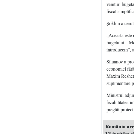
venituri buget
fiscal simplifi
Şokhin a cerut
„Aceasta este o
bugetului... Ma
introducem”, a 
Siluanov a prom
economiei fără
Maxim Reshetni
suplimentare pe
Ministrul adju
fezabilitatea i
pregăti proiec
România are n
Vă invităm să