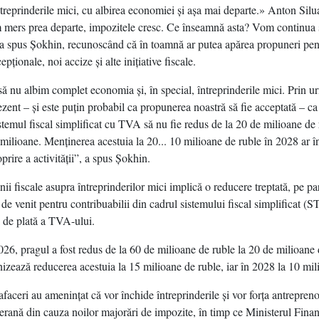
reprinderile mici, cu albirea economiei şi aşa mai departe.» Anton Sil
 mers prea departe, impozitele cresc. Ce înseamnă asta? Vom continua 
, a spus Şokhin, recunoscând că în toamnă ar putea apărea propuneri pent
epţionale, noi accize şi alte iniţiative fiscale.
să nu albim complet economia şi, în special, întreprinderile mici. Prin u
zent – şi este puţin probabil ca propunerea noastră să fie acceptată – ca
stemul fiscal simplificat cu TVA să nu fie redus de la 20 de milioane de 
 milioane. Menţinerea acestuia la 20... 10 milioane de ruble în 2028 ar 
prire a activităţii”, a spus Şokhin.
nii fiscale asupra întreprinderilor mici implică o reducere treptată, pe par
 de venit pentru contribuabilii din cadrul sistemului fiscal simplificat (ST
a de plată a TVA-ului.
26, pragul a fost redus de la 60 de milioane de ruble la 20 de milioane d
izează reducerea acestuia la 15 milioane de ruble, iar în 2028 la 10 mil
afaceri au ameninţat că vor închide întreprinderile şi vor forţa antreprenor
rană din cauza noilor majorări de impozite, în timp ce Ministerul Finan