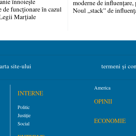
anie înnoieşte
moderne de influenţare, 
e de funcţionare în cazul
Noul „stack” de influenţ
Legii Marţiale
arta site-ului
termeni și con
America
INTERNE
OPINII
Politic
Justiție
ECONOMIE
Social