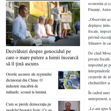
economia şi com
Finanţe, Anton
„Observăm acum
depăşesc ţinta
fiscale, impozi
privind execuţi
Siluanov în ca
Dezvăluiri despre genocidul pe
De când Moscov
care o mare putere a lumii încearcă
povara fiscală 
să îl ţină ascuns
impozitul pe pr
întreprinderil
Ororile ascunse ale regimului
creşterile de i
dictatorial din China: O
cheltuielilor şi
industrie macabră de
miliarde, scoasă la lumină.
În cadrul unei 
antreprenori, 
Cum se pierde democraţia pe
„Le-am spus Mi
modelul broaştei fierte. Ce au