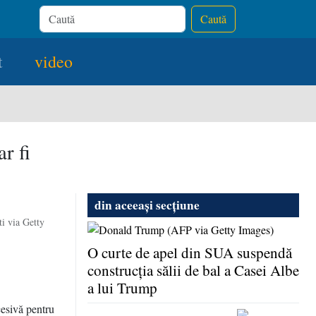
Caută
t
video
r fi
din aceeași secțiune
i via Getty
O curte de apel din SUA suspendă
construcţia sălii de bal a Casei Albe
a lui Trump
cesivă pentru