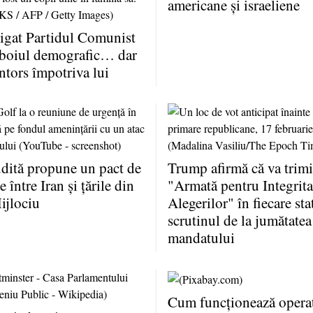
americane şi israeliene
igat Partidul Comunist
zboiul demografic… dar
întors împotriva lui
dită propune un pact de
Trump afirmă că va trimi
 între Iran şi ţările din
"Armată pentru Integrita
ijlociu
Alegerilor" în fiecare sta
scrutinul de la jumătatea
mandatului
Cum funcţionează operaţ