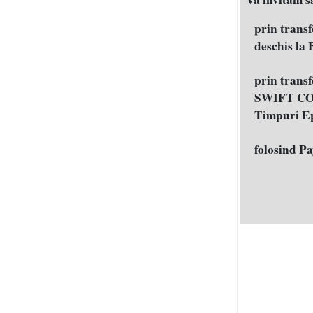
prin trans
deschis la
prin trans
SWIFT COD
Timpuri E
folosind P