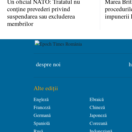
Un oficial NATO: Tratatul nu
Marea Brit
conţine prevederi privind
proceduril
suspendarea sau excluderea
impunerii 
membrilor
despre noi
h
Alte ediții
Engleză
Ebraică
Franceză
Chineză
Germană
Japoneză
Spaniolă
Coreeană
Rusă
Indoneziană