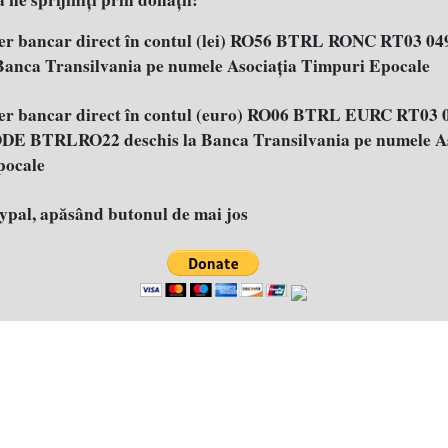
fer bancar direct în contul (lei) RO56 BTRL RONC RT03 04
 Banca Transilvania pe numele Asociația Timpuri Epocale
fer bancar direct în contul (euro) RO06 BTRL EURC RT03 
E BTRLRO22 deschis la Banca Transilvania pe numele As
pocale
aypal, apăsând butonul de mai jos