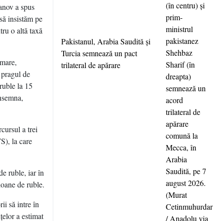
uanov a spus
să insistăm pe
ru o altă taxă
Pakistanul, Arabia Saudită şi
Turcia semnează un pact
rmare,
trilateral de apărare
 pragul de
ruble la 15
însemna,
cursul a trei
S), la care
e ruble, iar în
ioane de ruble.
ii să intre în
ţelor a estimat