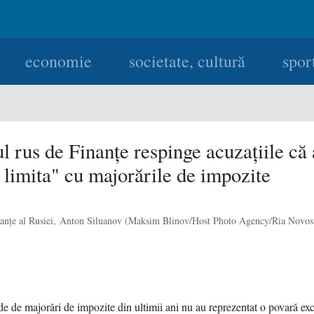
economie
societate, cultură
spor
l rus de Finanţe respinge acuzaţiile că a
 limita" cu majorările de impozite
nanţe al Rusiei, Anton Siluanov (Maksim Blinov/Host Photo Agency/Ria Novost
e de majorări de impozite din ultimii ani nu au reprezentat o povară ex