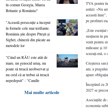
TVA pentru înt
în comun Georgia, Marea
astăzi: «Nu am
Britanie şi România?
această linie”
pe profituri exc
"Această persecuţie a început
în formele cele mai terifiante.
„Este esenţial 
România ştie despre Piteşti şi
susţinem în pre
Sighet, chinezii din păcate au
venit pentru si
metodele lor
milioane şi 10
scuzaţi-mă, o o
"Când un RĂU este atât de
mare, un genocid uriaş, nu
Creşterea sarci
poate să treacă neobservat şi
ani, a pragului
nu cred că ar trebui să treacă
apare obligaţi
nepedepsit" - "Candle
Începând cu 20
2027 se precon
Mai multe articole
Asociaţiile de 
economia subte