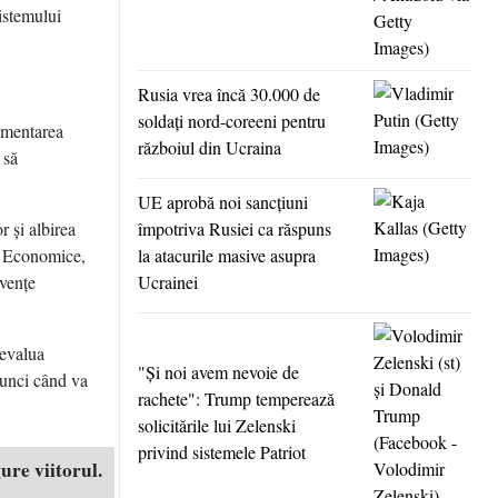
istemului
Rusia vrea încă 30.000 de
soldaţi nord-coreeni pentru
limentarea
războiul din Ucraina
 să
UE aprobă noi sancţiuni
r şi albirea
împotriva Rusiei ca răspuns
ii Economice,
la atacurile masive asupra
evenţe
Ucrainei
 evalua
"Şi noi avem nevoie de
tunci când va
rachete": Trump temperează
solicitările lui Zelenski
privind sistemele Patriot
ure viitorul.