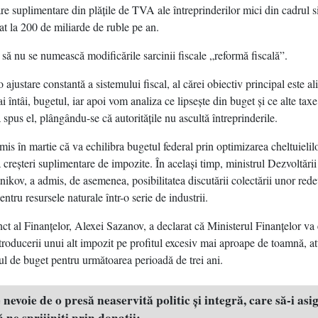
are suplimentare din plăţile de TVA ale întreprinderilor mici din cadrul s
cat la 200 de miliarde de ruble pe an.
 să nu se numească modificările sarcinii fiscale „reformă fiscală”.
 ajustare constantă a sistemului fiscal, al cărei obiectiv principal este a
i întâi, bugetul, iar apoi vom analiza ce lipseşte din buget şi ce alte taxe
spus el, plângându-se că autorităţile nu ascultă întreprinderile.
is în martie că va echilibra bugetul federal prin optimizarea cheltuielilo
 creşteri suplimentare de impozite. În acelaşi timp, ministrul Dezvoltăr
kov, a admis, de asemenea, posibilitatea discutării colectării unor red
ntru resursele naturale într-o serie de industrii.
nct al Finanţelor, Alexei Sazanov, a declarat că Ministerul Finanţelor va
ntroducerii unui alt impozit pe profitul excesiv mai aproape de toamnă, a
tul de buget pentru următoarea perioadă de trei ani.
evoie de o presă neaservită politic şi integră, care să-i asig
 ne sprijiniţi prin donaţii: