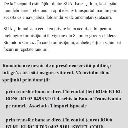
De la începutul ostilităţilor dintre SUA, Israel şi Iran, la sfârşitul
lunii februarie, Teheranul a oprit efectiv transportul maritim prin
această cale navigabilă, folosindu-se de ameninţări şi atacuri.
SUA şi Iranul s-au certat cu privire la un acord-cadru pentru
prelungirea armistiţiului în vigoare din 8 aprilie şi redeschiderea
Strâmtorii Ormuz. În ciuda armistiţiului, ambele părţi au schimbat
focuri în repetate rânduri.
România are nevoie de o presă neaservită politic şi
integră, care să-i asigure viitorul. Vă invităm să ne
sprijiniţi prin donaţii:
prin transfer bancar direct în contul (lei) RO56 BTRL
RONC RT03 0493 9101 deschis la Banca Transilvania
pe numele Asociația Timpuri Epocale
prin transfer bancar direct în contul (euro) RO06
BTRL EURC RT03 0493 9101, SWIFT CODE