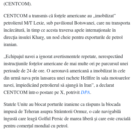
(CENTCOM).
CENTCOM a transmis că forţele americane au „imobilizat”
petrolierul M/T Lexie, sub pavilionul Botswanei, care nu transporta
încărcătură, în timp ce acesta traversa apele internaţionale în
direcţia insulei Kharg, un nod cheie pentru exporturile de petrol
iranian.
„Echipajul navei a ignorat avertismentele repetate, nerespectând
instrucţiunile forţelor americane de mai multe ori pe parcursul unei
perioade de 24 de ore. O aeronavă americană a imobilizat în cele
din urmă nava prin lansarea unei rachete Hellfire în sala motoarelor
navei, împiedicând petrolierul să ajungă în Iran”, a declarat
CENTCOM într-o postare pe X, potrivit
DPA
.
Statele Unite au blocat porturile iraniene ca răspuns la blocada
impusă de Teheran asupra Strâmtorii Ormuz, o cale navigabilă
îngustă care leagă Golful Persic de marea liberă şi care este crucială
pentru comerţul mondial cu petrol.