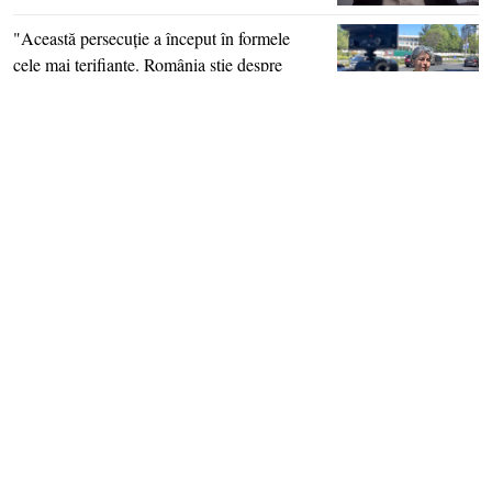
"Această persecuţie a început în formele
cele mai terifiante. România ştie despre
Piteşti şi Sighet, chinezii din păcate au
metodele lor
"Când un RĂU este atât de mare, un
genocid uriaş, nu poate să treacă
neobservat şi nu cred că ar trebui să treacă
nepedepsit" - "Candle
Economist: "În 2008, petrolul era 150 de
dolari barilul şi benzina 4 lei litrul. Acum
petrolul e în jur de 100 şi benzina peste 9
lei"
despre noi