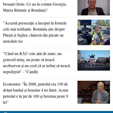
broaştei fierte. Ce au în comun Georgia,
Marea Britanie şi România?
"Această persecuţie a început în formele
cele mai terifiante. România ştie despre
Piteşti şi Sighet, chinezii din păcate au
metodele lor
"Când un RĂU este atât de mare, un
genocid uriaş, nu poate să treacă
neobservat şi nu cred că ar trebui să treacă
nepedepsit" - "Candle
Economist: "În 2008, petrolul era 150 de
dolari barilul şi benzina 4 lei litrul. Acum
petrolul e în jur de 100 şi benzina peste 9
lei"