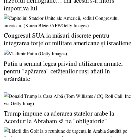
războiul demografic… dar acesta s-a întors
împotriva lui
Congresul SUA ia măsuri discrete pentru
integrarea forţelor militare americane şi israeliene
Putin a semnat legea privind utilizarea armatei
pentru "apărarea" cetăţenilor ruşi aflaţi în
străinătate
Trump impune ca aderarea statelor arabe la
Acordurile Abraham să fie "obligatorie"