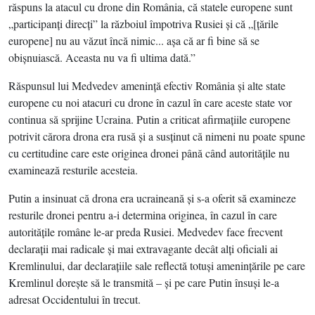
răspuns la atacul cu drone din România, că statele europene sunt
„participanţi direcţi” la războiul împotriva Rusiei şi că „[ţările
europene] nu au văzut încă nimic... aşa că ar fi bine să se
obişnuiască. Aceasta nu va fi ultima dată.”
Răspunsul lui Medvedev ameninţă efectiv România şi alte state
europene cu noi atacuri cu drone în cazul în care aceste state vor
continua să sprijine Ucraina. Putin a criticat afirmaţiile europene
potrivit cărora drona era rusă şi a susţinut că nimeni nu poate spune
cu certitudine care este originea dronei până când autorităţile nu
examinează resturile acesteia.
Putin a insinuat că drona era ucraineană şi s-a oferit să examineze
resturile dronei pentru a-i determina originea, în cazul în care
autorităţile române le-ar preda Rusiei. Medvedev face frecvent
declaraţii mai radicale şi mai extravagante decât alţi oficiali ai
Kremlinului, dar declaraţiile sale reflectă totuşi ameninţările pe care
Kremlinul doreşte să le transmită – şi pe care Putin însuşi le-a
adresat Occidentului în trecut.