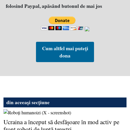
folosind Paypal, apăsând butonul de mai jos
Cum altfel mai puteți
dona
din aceeași secțiune
Ucraina a început să desfăşoare în mod activ pe
front roboţi de luptă tereştri