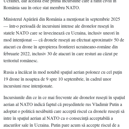
Ucrainei, dar aceasta este prima incursiune care a rănit civili în
România sau în orice stat membru NATO.
Ministerul Apărării din România a menţionat în septembrie 2025
— într-o perioadă de incursiuni intense ale dronelor ruseşti în
statele NATO care se învecinează cu Ucraina, inclusiv uneori în
mod intenţionat — că dronele ruseşti au efectuat aproximativ 50 de
atacuri cu drone în apropierea frontierei ucraineano-române din
februarie 2022, inclusiv 30 de atacuri în care resturi au căzut pe
teritoriul românesc.
Rusia a încălcat în mod notabil spaţiul aerian polonez cu cel puţin
19 drone în noaptea de 9 spre 10 septembrie, în cadrul unor
incursiuni ruse intenţionate.
Incursiunile din ce în ce mai frecvente ale dronelor ruseşti în spaţiul
aerian al NATO indică faptul că preşedintele rus Vladimir Putin a
adoptat o politică nesăbuită care acceptă riscul ca dronele ruseşti să
intre în spaţiul aerian al NATO ca o consecinţă acceptabilă a
atacurilor sale în Ucraina. Putin pare acum să accepte riscul de a