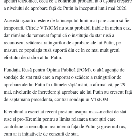
apeluri telefonice, ceea ce a contribuit probabil la o uşoară creştere
a nivelului de aprobare faţă de Putin la începutul lunii mai 2026.
Această uşoară creştere de la începutul lunii mai pare acum să fie
temporară. Cifrele VTsIOM nu sunt probabil fiabile în niciun caz,
dar rămâne de remarcat faptul că o instituţie de stat rusă a
recunoscut scăderea ratingurilor de aprobare ale lui Putin, pe
măsură ce populaţia rusă suportă din ce în ce mai mult greul
efortului de război al lui Putin.
Fundaţia Rusă pentru Opinia Publică (FOM), o altă agenţie de
sondaje de stat rusă care a raportat o scădere a ratingurilor de
aprobare ale lui Putin în ultimele săptămâni, a afirmat că, pe 29
mai, nivelurile de încredere şi aprobare ale lui Putin au crescut faţă
de săptămâna precedentă, contrar sondajului VTsIOM.
Kremlinul a exercitat recent presiuni asupra mass-mediei de stat
ruse şi pro-Kremlin pentru a limita relatarea unor ştiri care
contribuie la nemulţumirea internă faţă de Putin şi guvernul rus,
cum ar fi iniţiativele de cenzură de stat.