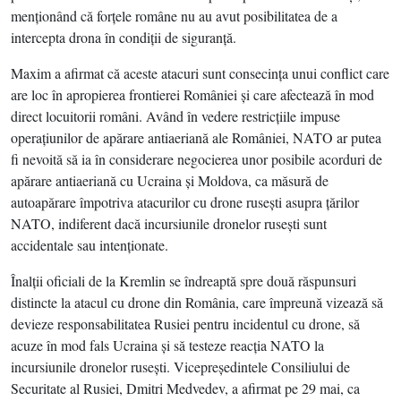
menţionând că forţele române nu au avut posibilitatea de a
intercepta drona în condiţii de siguranţă.
Maxim a afirmat că aceste atacuri sunt consecinţa unui conflict care
are loc în apropierea frontierei României şi care afectează în mod
direct locuitorii români. Având în vedere restricţiile impuse
operaţiunilor de apărare antiaeriană ale României, NATO ar putea
fi nevoită să ia în considerare negocierea unor posibile acorduri de
apărare antiaeriană cu Ucraina şi Moldova, ca măsură de
autoapărare împotriva atacurilor cu drone ruseşti asupra ţărilor
NATO, indiferent dacă incursiunile dronelor ruseşti sunt
accidentale sau intenţionate.
Înalţii oficiali de la Kremlin se îndreaptă spre două răspunsuri
distincte la atacul cu drone din România, care împreună vizează să
devieze responsabilitatea Rusiei pentru incidentul cu drone, să
acuze în mod fals Ucraina şi să testeze reacţia NATO la
incursiunile dronelor ruseşti. Vicepreşedintele Consiliului de
Securitate al Rusiei, Dmitri Medvedev, a afirmat pe 29 mai, ca