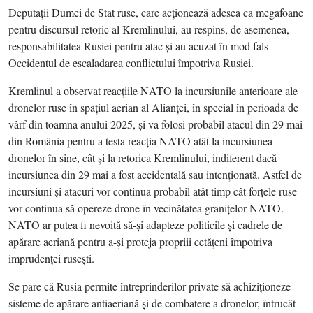
Deputaţii Dumei de Stat ruse, care acţionează adesea ca megafoane
pentru discursul retoric al Kremlinului, au respins, de asemenea,
responsabilitatea Rusiei pentru atac şi au acuzat în mod fals
Occidentul de escaladarea conflictului împotriva Rusiei.
Kremlinul a observat reacţiile NATO la incursiunile anterioare ale
dronelor ruse în spaţiul aerian al Alianţei, în special în perioada de
vârf din toamna anului 2025, şi va folosi probabil atacul din 29 mai
din România pentru a testa reacţia NATO atât la incursiunea
dronelor în sine, cât şi la retorica Kremlinului, indiferent dacă
incursiunea din 29 mai a fost accidentală sau intenţionată. Astfel de
incursiuni şi atacuri vor continua probabil atât timp cât forţele ruse
vor continua să opereze drone în vecinătatea graniţelor NATO.
NATO ar putea fi nevoită să-şi adapteze politicile şi cadrele de
apărare aeriană pentru a-şi proteja propriii cetăţeni împotriva
imprudenţei ruseşti.
Se pare că Rusia permite întreprinderilor private să achiziţioneze
sisteme de apărare antiaeriană şi de combatere a dronelor, întrucât