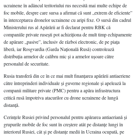
ucrainene în adâncul teritoriului rus necesită mai multe echipe de
foc mobile, despre care sursa a afirmat că sunt „extrem de eficiente”
în interceptarea dronelor ucrainene cu aripi fixe. O sursă din cadrul
Ministerului rus al Apărării ar fi declarat pentru RBK că
companiile private ruseşti pot achiziţiona de mult timp echipamente
de apărare „pasive”, inclusiv de război electronic, de pe piaţa
liberă, iar Rosgvardia (Garda Naţională Rusă) controlează
distribuţia armelor de calibru mic şi a armelor uşoare către
personalul de securitate.
Rusia transferă din ce în ce mai mult finanţarea apărării antiaeriene
către întreprinderi individuale şi guverne regionale şi apelează la
companii militare private (PMC) pentru a apăra infrastructura
critică rusă împotriva atacurilor cu drone ucrainene de lungă
distanţă.
Cerinţele Rusiei privind personalul pentru apărarea antiaeriană şi
grupurile mobile de foc sunt în creştere atât pe distanţe lungi în
interiorul Rusiei, cât şi pe distanţe medii în Ucraina ocupată, pe