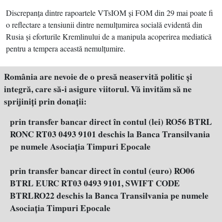
Discrepanţa dintre rapoartele VTsIOM şi FOM din 29 mai poate fi
o reflectare a tensiunii dintre nemulţumirea socială evidentă din
Rusia şi eforturile Kremlinului de a manipula acoperirea mediatică
pentru a tempera această nemulţumire.
România are nevoie de o presă neaservită politic şi
integră, care să-i asigure viitorul. Vă invităm să ne
sprijiniţi prin donaţii:
prin transfer bancar direct în contul (lei) RO56 BTRL
RONC RT03 0493 9101 deschis la Banca Transilvania
pe numele Asociația Timpuri Epocale
prin transfer bancar direct în contul (euro) RO06
BTRL EURC RT03 0493 9101, SWIFT CODE
BTRLRO22 deschis la Banca Transilvania pe numele
Asociația Timpuri Epocale