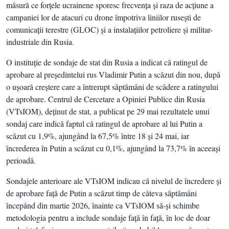
măsură ce forţele ucrainene sporesc frecvenţa şi raza de acţiune a
campaniei lor de atacuri cu drone împotriva liniilor ruseşti de
comunicaţii terestre (GLOC) şi a instalaţiilor petroliere şi militar-
industriale din Rusia.
O instituţie de sondaje de stat din Rusia a indicat că ratingul de
aprobare al preşedintelui rus Vladimir Putin a scăzut din nou, după
o uşoară creştere care a întrerupt săptămâni de scădere a ratingului
de aprobare. Centrul de Cercetare a Opiniei Publice din Rusia
(VTsIOM), deţinut de stat, a publicat pe 29 mai rezultatele unui
sondaj care indică faptul că ratingul de aprobare al lui Putin a
scăzut cu 1,9%, ajungând la 67,5% între 18 şi 24 mai, iar
încrederea în Putin a scăzut cu 0,1%, ajungând la 73,7% în aceeaşi
perioadă.
Sondajele anterioare ale VTsIOM indicau că nivelul de încredere şi
de aprobare faţă de Putin a scăzut timp de câteva săptămâni
începând din martie 2026, înainte ca VTsIOM să-şi schimbe
metodologia pentru a include sondaje faţă în faţă, în loc de doar