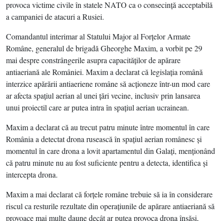
provoca victime civile în statele NATO ca o consecinţă acceptabilă
a campaniei de atacuri a Rusiei.
Comandantul interimar al Statului Major al Forţelor Armate
Române, generalul de brigadă Gheorghe Maxim, a vorbit pe 29
mai despre constrângerile asupra capacităţilor de apărare
antiaeriană ale României. Maxim a declarat că legislaţia română
interzice apărării antiaeriene române să acţioneze într-un mod care
ar afecta spaţiul aerian al unei ţări vecine, inclusiv prin lansarea
unui proiectil care ar putea intra în spaţiul aerian ucrainean.
Maxim a declarat că au trecut patru minute între momentul în care
România a detectat drona rusească în spaţiul aerian românesc şi
momentul în care drona a lovit apartamentul din Galaţi, menţionând
că patru minute nu au fost suficiente pentru a detecta, identifica şi
intercepta drona.
Maxim a mai declarat că forţele române trebuie să ia în considerare
riscul ca resturile rezultate din operaţiunile de apărare antiaeriană să
provoace mai multe daune decât ar putea provoca drona însăşi,