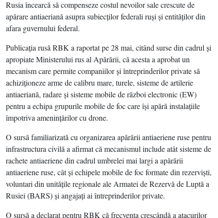
Rusia încearcă să compenseze costul nevoilor sale crescute de
apărare antiaeriană asupra subiecţilor federali ruşi şi entităţilor din
afara guvernului federal.
Publicaţia rusă RBK a raportat pe 28 mai, citând surse din cadrul şi
apropiate Ministerului rus al Apărării, că acesta a aprobat un
mecanism care permite companiilor şi întreprinderilor private să
achiziţioneze arme de calibru mare, turele, sisteme de artilerie
antiaeriană, radare şi sisteme mobile de război electronic (EW)
pentru a echipa grupurile mobile de foc care îşi apără instalaţiile
împotriva ameninţărilor cu drone.
O sursă familiarizată cu organizarea apărării antiaeriene ruse pentru
infrastructura civilă a afirmat că mecanismul include atât sisteme de
rachete antiaeriene din cadrul umbrelei mai largi a apărării
antiaeriene ruse, cât şi echipele mobile de foc formate din rezervişti,
voluntari din unităţile regionale ale Armatei de Rezervă de Luptă a
Rusiei (BARS) şi angajaţi ai întreprinderilor private.
O sursă a declarat pentru RBK că frecvenţa crescândă a atacurilor