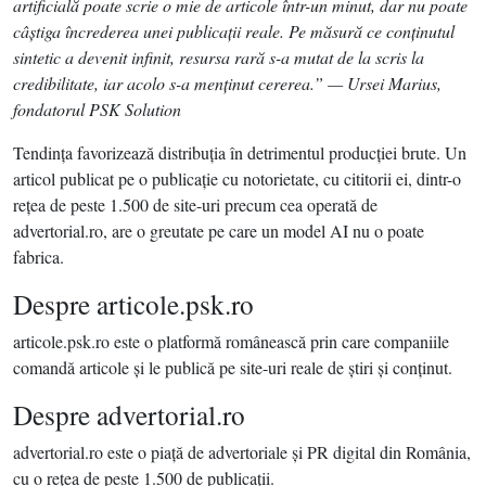
artificială poate scrie o mie de articole într-un minut, dar nu poate
câştiga încrederea unei publicaţii reale. Pe măsură ce conţinutul
sintetic a devenit infinit, resursa rară s-a mutat de la scris la
credibilitate, iar acolo s-a menţinut cererea.” — Ursei Marius,
fondatorul PSK Solution
Tendinţa favorizează distribuţia în detrimentul producţiei brute. Un
articol publicat pe o publicaţie cu notorietate, cu cititorii ei, dintr-o
reţea de peste 1.500 de site-uri precum cea operată de
advertorial.ro, are o greutate pe care un model AI nu o poate
fabrica.
Despre articole.psk.ro
articole.psk.ro este o platformă românească prin care companiile
comandă articole şi le publică pe site-uri reale de ştiri şi conţinut.
Despre advertorial.ro
advertorial.ro este o piaţă de advertoriale şi PR digital din România,
cu o reţea de peste 1.500 de publicaţii.