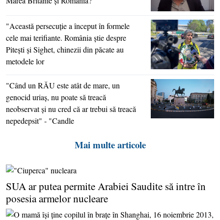
Marea Britanie şi România?
"Această persecuţie a început în formele
cele mai terifiante. România ştie despre
Piteşti şi Sighet, chinezii din păcate au
metodele lor
"Când un RĂU este atât de mare, un
genocid uriaş, nu poate să treacă
neobservat şi nu cred că ar trebui să treacă
nepedepsit" - "Candle
Mai multe articole
SUA ar putea permite Arabiei Saudite să intre în
posesia armelor nucleare