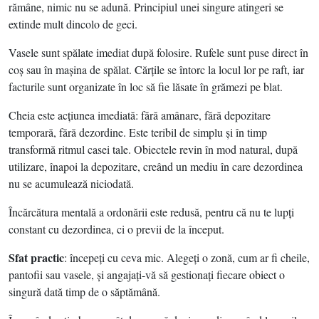
rămâne, nimic nu se adună. Principiul unei singure atingeri se
extinde mult dincolo de geci.
Vasele sunt spălate imediat după folosire. Rufele sunt puse direct în
coş sau în maşina de spălat. Cărţile se întorc la locul lor pe raft, iar
facturile sunt organizate în loc să fie lăsate în grămezi pe blat.
Cheia este acţiunea imediată: fără amânare, fără depozitare
temporară, fără dezordine. Este teribil de simplu şi în timp
transformă ritmul casei tale. Obiectele revin în mod natural, după
utilizare, înapoi la depozitare, creând un mediu în care dezordinea
nu se acumulează niciodată.
Încărcătura mentală a ordonării este redusă, pentru că nu te lupţi
constant cu dezordinea, ci o previi de la început.
Sfat practic
: începeţi cu ceva mic. Alegeţi o zonă, cum ar fi cheile,
pantofii sau vasele, şi angajaţi-vă să gestionaţi fiecare obiect o
singură dată timp de o săptămână.