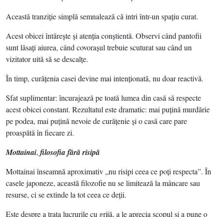
Această tranziţie simplă semnalează că intri într-un spaţiu curat.
Acest obicei întăreşte şi atenţia conştientă. Observi când pantofii
sunt lăsaţi aiurea, când covoraşul trebuie scuturat sau când un
vizitator uită să se descalţe.
În timp, curăţenia casei devine mai intenţionată, nu doar reactivă.
Sfat suplimentar: încurajează pe toată lumea din casă să respecte
acest obicei constant. Rezultatul este dramatic: mai puţină murdărie
pe podea, mai puţină nevoie de curăţenie şi o casă care pare
proaspătă în fiecare zi.
Mottainai
,
filosofia fără risipă
Mottainai înseamnă aproximativ „nu risipi ceea ce poţi respecta”. În
casele japoneze, această filozofie nu se limitează la mâncare sau
resurse, ci se extinde la tot ceea ce deţii.
Este despre a trata lucrurile cu grijă, a le aprecia scopul şi a pune o