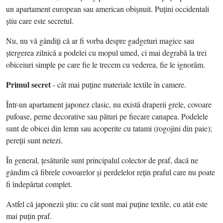
un apartament european sau american obişnuit. Puţini occidentali
ştiu care este secretul.
Nu, nu vă gândiţi că ar fi vorba despre gadgeturi magice sau
ştergerea zilnică a podelei cu mopul umed, ci mai degrabă la trei
obiceiuri simple pe care fie le trecem cu vederea, fie le ignorăm.
Primul secret
- cât mai puţine materiale textile în camere.
Într-un apartament japonez clasic, nu există draperii grele, covoare
pufoase, perne decorative sau pături pe fiecare canapea. Podelele
sunt de obicei din lemn sau acoperite cu tatami (rogojini din paie);
pereţii sunt netezi.
În general, ţesăturile sunt principalul colector de praf, dacă ne
gândim că fibrele covoarelor şi perdelelor reţin praful care nu poate
fi îndepărtat complet.
Astfel că japonezii ştiu: cu cât sunt mai puţine textile, cu atât este
mai puţin praf.