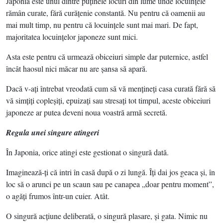
Japonia este unul dintre puţinele locuri din lume unde locuinţele
rămân curate, fără curăţenie constantă. Nu pentru că oamenii au
mai mult timp, nu pentru că locuinţele sunt mai mari. De fapt,
majoritatea locuinţelor japoneze sunt mici.
Asta este pentru că urmează obiceiuri simple dar puternice, astfel
încât haosul nici măcar nu are şansa să apară.
Dacă v-aţi întrebat vreodată cum să vă menţineţi casa curată fără să
vă simţiţi copleşiţi, epuizaţi sau stresaţi tot timpul, aceste obiceiuri
japoneze ar putea deveni noua voastră armă secretă.
Regula unei singure atingeri
În Japonia, orice atingi este gestionat o singură dată.
Imaginează-ţi că intri în casă după o zi lungă. Îţi dai jos geaca şi, în
loc să o arunci pe un scaun sau pe canapea „doar pentru moment”,
o agăţi frumos într-un cuier. Atât.
O singură acţiune deliberată, o singură plasare, şi gata. Nimic nu