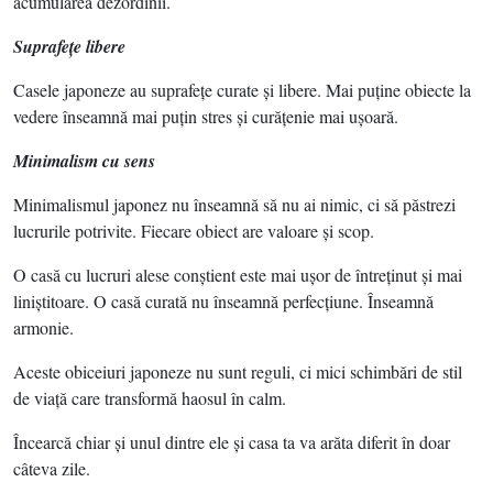
acumularea dezordinii.
Suprafeţe libere
Casele japoneze au suprafeţe curate şi libere. Mai puţine obiecte la
vedere înseamnă mai puţin stres şi curăţenie mai uşoară.
Minimalism cu sens
Minimalismul japonez nu înseamnă să nu ai nimic, ci să păstrezi
lucrurile potrivite. Fiecare obiect are valoare şi scop.
O casă cu lucruri alese conştient este mai uşor de întreţinut şi mai
liniştitoare. O casă curată nu înseamnă perfecţiune. Înseamnă
armonie.
Aceste obiceiuri japoneze nu sunt reguli, ci mici schimbări de stil
de viaţă care transformă haosul în calm.
Încearcă chiar şi unul dintre ele şi casa ta va arăta diferit în doar
câteva zile.