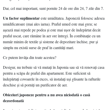
Dar, cel mai important, sunt pornite 24 de ore din 24, 7 zile din 7.
Un factor suplimentar
este umiditatea. Japonezii folosesc adesea
umidificatoare (mai ales iarna). Praful umed este mai greu; se
aşează mai repede pe podea şi este mai uşor de îndepărtat decât
praful uscat, care rămâne în aer ore întregi. În combinaţie cu un
număr minim de textile şi sisteme de depozitare închise, pur şi
simplu nu există surse de praf în cantităţi mari.
Ce putem învăţa din toate acestea?
Desigur, nu trebuie să vă mutaţi în Japonia sau să vă renovaţi casa
pentru a scăpa de praful din apartament. Este suficient să
îndepărtaţi covoarele în exces, să instalaţi uşi glisante la rafturile
deschise şi să porniţi un purificator de aer.
Obiceiuri japoneze pentru a nu avea niciodată o casă
dezordonată