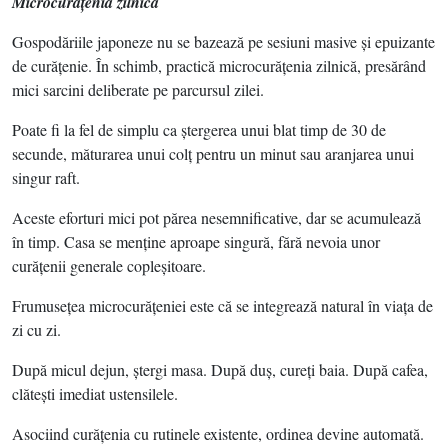
Microcurăţenia zilnică
Gospodăriile japoneze nu se bazează pe sesiuni masive şi epuizante
de curăţenie. În schimb, practică microcurăţenia zilnică, presărând
mici sarcini deliberate pe parcursul zilei.
Poate fi la fel de simplu ca ştergerea unui blat timp de 30 de
secunde, măturarea unui colţ pentru un minut sau aranjarea unui
singur raft.
Aceste eforturi mici pot părea nesemnificative, dar se acumulează
în timp. Casa se menţine aproape singură, fără nevoia unor
curăţenii generale copleşitoare.
Frumuseţea microcurăţeniei este că se integrează natural în viaţa de
zi cu zi.
După micul dejun, ştergi masa. După duş, cureţi baia. După cafea,
clăteşti imediat ustensilele.
Asociind curăţenia cu rutinele existente, ordinea devine automată.