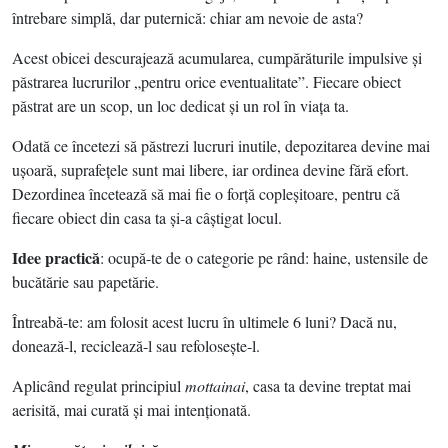
întrebare simplă, dar puternică: chiar am nevoie de asta?
Acest obicei descurajează acumularea, cumpărăturile impulsive şi
păstrarea lucrurilor „pentru orice eventualitate”. Fiecare obiect
păstrat are un scop, un loc dedicat şi un rol în viaţa ta.
Odată ce încetezi să păstrezi lucruri inutile, depozitarea devine mai
uşoară, suprafeţele sunt mai libere, iar ordinea devine fără efort.
Dezordinea încetează să mai fie o forţă copleşitoare, pentru că
fiecare obiect din casa ta şi-a câştigat locul.
Idee practică
: ocupă-te de o categorie pe rând: haine, ustensile de
bucătărie sau papetărie.
Întreabă-te: am folosit acest lucru în ultimele 6 luni? Dacă nu,
donează-l, reciclează-l sau refoloseşte-l.
Aplicând regulat principiul
mottainai
, casa ta devine treptat mai
aerisită, mai curată şi mai intenţionată.