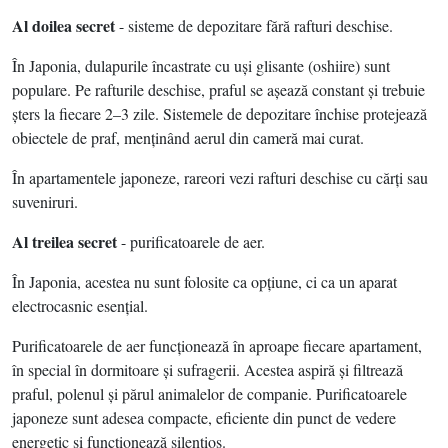
Al doilea secret
- sisteme de depozitare fără rafturi deschise.
În Japonia, dulapurile încastrate cu uşi glisante (oshiire) sunt
populare. Pe rafturile deschise, praful se aşează constant şi trebuie
şters la fiecare 2–3 zile. Sistemele de depozitare închise protejează
obiectele de praf, menţinând aerul din cameră mai curat.
În apartamentele japoneze, rareori vezi rafturi deschise cu cărţi sau
suveniruri.
Al treilea secret
- purificatoarele de aer.
În Japonia, acestea nu sunt folosite ca opţiune, ci ca un aparat
electrocasnic esenţial.
Purificatoarele de aer funcţionează în aproape fiecare apartament,
în special în dormitoare şi sufragerii. Acestea aspiră şi filtrează
praful, polenul şi părul animalelor de companie. Purificatoarele
japoneze sunt adesea compacte, eficiente din punct de vedere
energetic şi funcţionează silenţios.