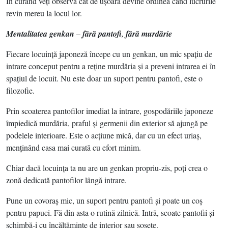
În curând veţi observa cât de uşoară devine ordinea când lucrurile
revin mereu la locul lor.
Mentalitatea genkan
–
fără pantofi
,
fără murdărie
Fiecare locuinţă japoneză începe cu un genkan, un mic spaţiu de
intrare conceput pentru a reţine murdăria şi a preveni intrarea ei în
spaţiul de locuit. Nu este doar un suport pentru pantofi, este o
filozofie.
Prin scoaterea pantofilor imediat la intrare, gospodăriile japoneze
împiedică murdăria, praful şi germenii din exterior să ajungă pe
podelele interioare. Este o acţiune mică, dar cu un efect uriaş,
menţinând casa mai curată cu efort minim.
Chiar dacă locuinţa ta nu are un genkan propriu-zis, poţi crea o
zonă dedicată pantofilor lângă intrare.
Pune un covoraş mic, un suport pentru pantofi şi poate un coş
pentru papuci. Fă din asta o rutină zilnică. Intră, scoate pantofii şi
schimbă-i cu încălţăminte de interior sau şosete.