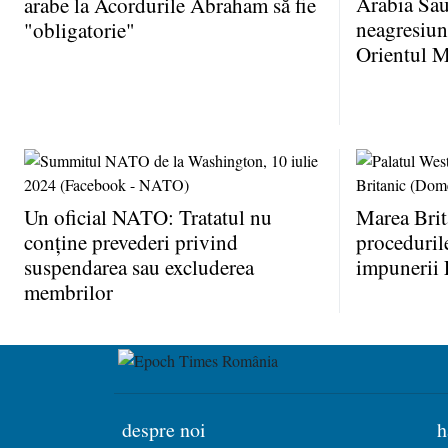
Arabia Sau
arabe la Acordurile Abraham să fie
neagresiune
"obligatorie"
Orientul M
Un oficial NATO: Tratatul nu
Marea Brit
conţine prevederi privind
proceduril
suspendarea sau excluderea
impunerii 
membrilor
despre noi
h