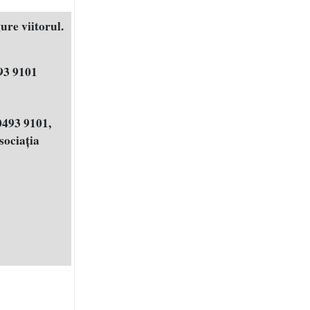
ure viitorul.
93 9101
0493 9101,
ociația