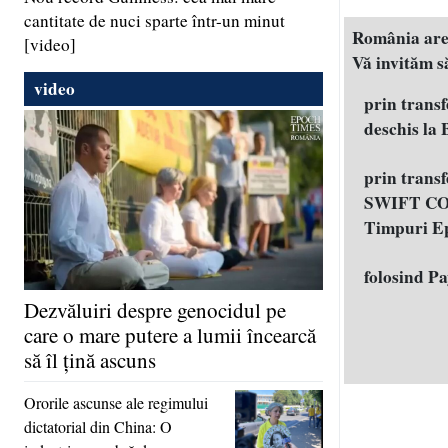
cantitate de nuci sparte într-un minut
România are n
[video]
Vă invităm să
video
prin trans
deschis la
prin trans
SWIFT COD
Timpuri E
folosind P
Dezvăluiri despre genocidul pe
care o mare putere a lumii încearcă
să îl ţină ascuns
Ororile ascunse ale regimului
dictatorial din China: O