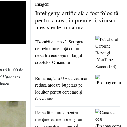
Inteligenţa artificială a fost folosită
pentru a crea, în premieră, virusuri
inexistente în natură
"Bombă cu ceas": Scurgere
de petrol ameninţă cu un
dezastru ecologic în largul
coastelor Omanului
 trăit 100 de
s' Undersea
România, ţara UE cu cea mai
atează
redusă alocare bugetară pe
locuitor pentru cercetare şi
dezvoltare
Remedii naturale pentru
menţinerea memoriei şi un
creier sănătos - ceaiuri din