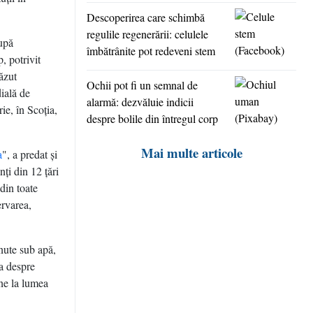
Descoperirea care schimbă
regulile regenerării: celulele
după
îmbătrânite pot redeveni stem
p, potrivit
ăzut
Ochii pot fi un semnal de
dială de
alarmă: dezvăluie indicii
ie, în Scoţia,
despre bolile din întregul corp
Mai multe articole
a
", a predat şi
nţi din 12 ţări
din toate
ervarea,
nute sub apă,
ba despre
ne la lumea