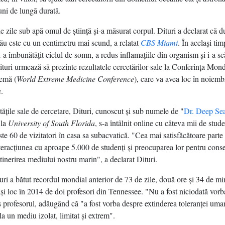
uni de lungă durată.
 zile sub apă omul de ştiinţă şi-a măsurat corpul. Dituri a declarat că 
ău este cu un centimetru mai scund, a relatat
CBS Miami
. În acelaşi tim
i-a îmbunătăţit ciclul de somn, a redus inflamaţiile din organism şi i-a sc
ituri urmează să prezinte rezultatele cercetărilor sale la Conferinţa Mon
emă (
World Extreme Medicine Conference
), care va avea loc în noiembr
.
tăţile sale de cercetare, Dituri, cunoscut şi sub numele de "
Dr. Deep Se
 la
University of South Florida
, s-a întâlnit online cu câteva mii de stude
ste 60 de vizitatori în casa sa subacvatică. "Cea mai satisfăcătoare parte 
nteracţiunea cu aproape 5.000 de studenţi şi preocuparea lor pentru cons
ntinerirea mediului nostru marin", a declarat Dituri.
uri a bătut recordul mondial anterior de 73 de zile, două ore şi 34 de mi
laşi loc în 2014 de doi profesori din Tennessee. "Nu a fost niciodată vor
s profesorul, adăugând că "a fost vorba despre extinderea toleranţei uma
la un mediu izolat, limitat şi extrem".