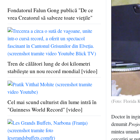
Fondatorul Falun Gong publică "De ce
vrea Creatorul să salveze toate vieţile"
Tren de călători lung de doi kilometri
stabileşte un nou record mondial [video]
(Foto: Florida 
Cel mai scund culturist din lume intră în
"Guinness World Record" [video]
Doctor în ingin
denumit
Proje
mintea umană r
cercetări ar pu