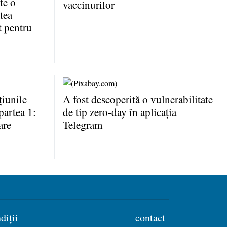
te o
vaccinurilor
tea
t pentru
iunile
A fost descoperită o vulnerabilitate
partea 1:
de tip zero-day în aplicaţia
are
Telegram
diții
contact