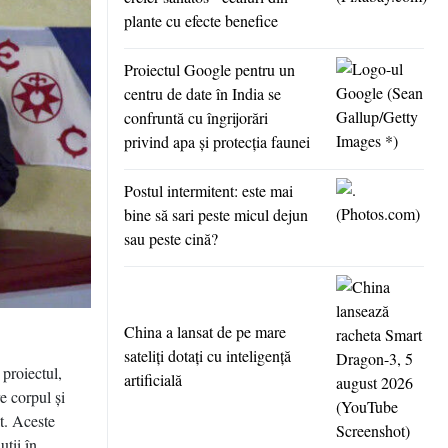
plante cu efecte benefice
Proiectul Google pentru un
centru de date în India se
confruntă cu îngrijorări
privind apa şi protecţia faunei
Postul intermitent: este mai
bine să sari peste micul dejun
sau peste cină?
China a lansat de pe mare
sateliţi dotaţi cu inteligenţă
 proiectul,
artificială
e corpul şi
t. Aceste
uţii în