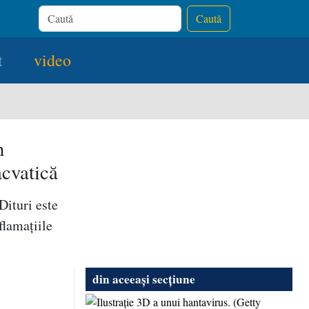
Caută
t
video
n
acvatică
Dituri este
flamaţiile
din aceeași secțiune