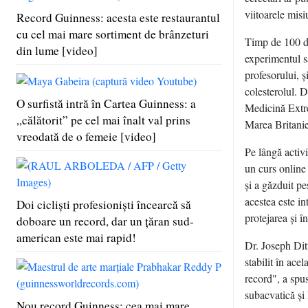
viitoarele misi
Record Guinness: acesta este restaurantul
cu cel mai mare sortiment de brânzeturi
Timp de 100 de
din lume [video]
experimentul s
profesorului, ş
colesterolul. D
O surfistă intră în Cartea Guinness: a
Medicină Extr
„călătorit” pe cel mai înalt val prins
Marea Britanie
vreodată de o femeie [video]
Pe lângă activi
un curs online
şi a găzduit pe
acestea este i
Doi ciclişti profesionişti încearcă să
protejarea şi î
doboare un record, dar un ţăran sud-
american este mai rapid!
Dr. Joseph Dit
stabilit în ace
record", a spu
subacvatică şi 
Nou record Guinness: cea mai mare