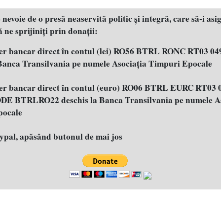
evoie de o presă neaservită politic şi integră, care să-i asig
 ne sprijiniţi prin donaţii:
fer bancar direct în contul (lei) RO56 BTRL RONC RT03 04
 Banca Transilvania pe numele Asociația Timpuri Epocale
fer bancar direct în contul (euro) RO06 BTRL EURC RT03 
E BTRLRO22 deschis la Banca Transilvania pe numele As
pocale
aypal, apăsând butonul de mai jos