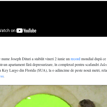
 nume Joseph Dituri a stabilit vineri 2 iunie un
record
mondial după ce a
într-un apartament fără depresurizare, în complexul pentru scafandri
Jule
 în Key Largo din Florida (SUA), la o adâncime de peste nouă metri, rel
ess
.