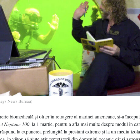
Keys News Bureau)
erie biomedicală şi ofiţer în retragere al marinei americane, şi-a început
ct Neptune 100
, la 1 martie, pentru a afla mai multe despre modul în car
ăspund la expunerea prelungită la presiuni extreme şi la un mediu izola
tea, în viitor, să ajute atât cercetătorii din domeniul oceanic cât şi astrona