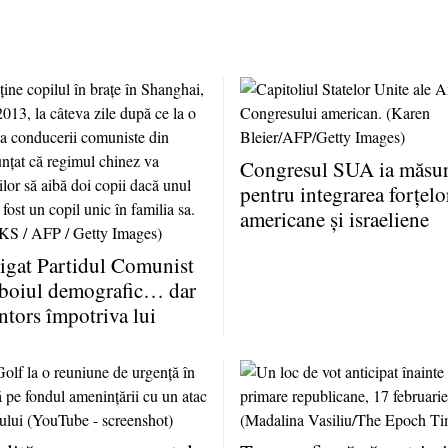
Congresul SUA ia măsuri
pentru integrarea forţelo
americane şi israeliene
igat Partidul Comunist
zboiul demografic… dar
întors împotriva lui