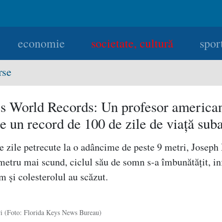
economie
societate, cultură
spor
rse
s World Records: Un profesor america
te un record de 100 de zile de viaţă sub
 zile petrecute la o adâncime de peste 9 metri, Joseph 
metru mai scund, ciclul său de somn s-a îmbunătăţit, in
m şi colesterolul au scăzut.
ri (Foto: Florida Keys News Bureau)