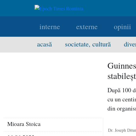
interne
externe
opinii
acasă
societate, cultură
dive
Guinnes
stabileş
După 100 de
cu un centi
din organis
Mioara Stoica
Dr. Joseph Ditu