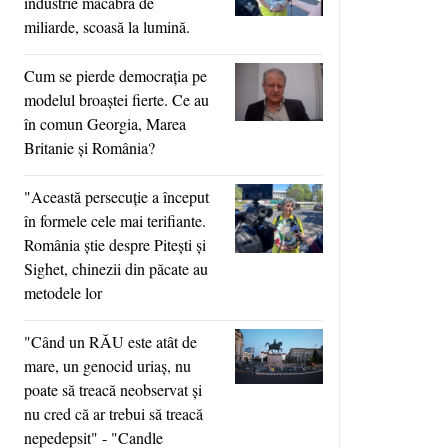
industrie macabră de
miliarde, scoasă la lumină.
Cum se pierde democraţia pe
modelul broaştei fierte. Ce au
în comun Georgia, Marea
Britanie şi România?
"Această persecuţie a început
în formele cele mai terifiante.
România ştie despre Piteşti şi
Sighet, chinezii din păcate au
metodele lor
"Când un RĂU este atât de
mare, un genocid uriaş, nu
poate să treacă neobservat şi
nu cred că ar trebui să treacă
nepedepsit" - "Candle