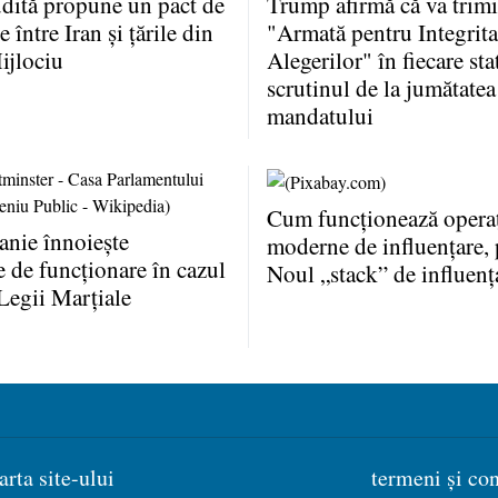
dită propune un pact de
Trump afirmă că va trimi
 între Iran şi ţările din
"Armată pentru Integrita
ijlociu
Alegerilor" în fiecare sta
scrutinul de la jumătatea
mandatului
Cum funcţionează operaţ
anie înnoieşte
moderne de influenţare, 
e de funcţionare în cazul
Noul „stack” de influenţ
Legii Marţiale
arta site-ului
termeni și con