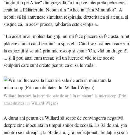
"înghiţit-o pe Alice" din greşeală, în timp ce interpreta petrecerea
ceaiului a Pălărierului Nebun din "Alice în Ţara Minunilor". A
trebuit să îşi antreneze simultan respiraţia, dexteritatea şi atenţia, şi
susţine că, în acest proces, răbdarea este esenţială.
"La acest nivel molecular, ştiţi, nu-mi face plăcere să fac asta. Simt
plăcere atunci când termin", a spus el. "Când vezi oameni care vin
la expoziţii şi se uită prin microscop şi spun: 'Oh, văd un dragon!',
... şi îi poţi auzi cum tresar, ştii un lucru: ei văd toate aceste
sculpturi care sunt create pentru ca ei să le vadă".
Willard lucrează la lucrările sale de artă în miniatură la microscop (Prin
amabilitatea lui Willard Wigan)
A durat ani pentru ca Willard să scape de convingerea negativă
despre sine inoculată în timpul anilor de şcoală. La 32 de ani, ştia
încotro se îndreaptă; la 50 de ani, şi-a perfecţionat abilităţile şi şi-a