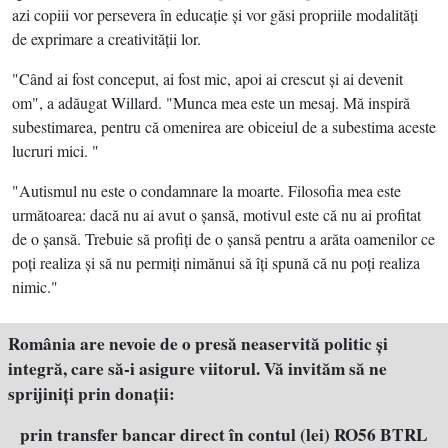
azi copiii vor persevera în educaţie şi vor găsi propriile modalităţi
de exprimare a creativităţii lor.
"Când ai fost conceput, ai fost mic, apoi ai crescut şi ai devenit
om", a adăugat Willard. "Munca mea este un mesaj. Mă inspiră
subestimarea, pentru că omenirea are obiceiul de a subestima aceste
lucruri mici. "
"Autismul nu este o condamnare la moarte. Filosofia mea este
următoarea: dacă nu ai avut o şansă, motivul este că nu ai profitat
de o şansă. Trebuie să profiţi de o şansă pentru a arăta oamenilor ce
poţi realiza şi să nu permiţi nimănui să îţi spună că nu poţi realiza
nimic."
România are nevoie de o presă neaservită politic şi
integră, care să-i asigure viitorul. Vă invităm să ne
sprijiniţi prin donaţii:
prin transfer bancar direct în contul (lei) RO56 BTRL