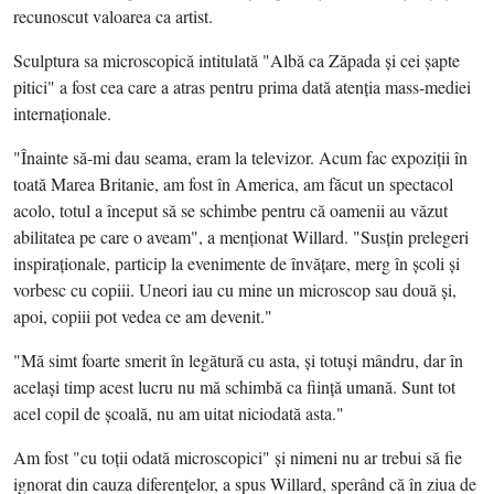
recunoscut valoarea ca artist.
Sculptura sa microscopică intitulată "Albă ca Zăpada şi cei şapte
pitici" a fost cea care a atras pentru prima dată atenţia mass-mediei
internaţionale.
"Înainte să-mi dau seama, eram la televizor. Acum fac expoziţii în
toată Marea Britanie, am fost în America, am făcut un spectacol
acolo, totul a început să se schimbe pentru că oamenii au văzut
abilitatea pe care o aveam", a menţionat Willard. "Susţin prelegeri
inspiraţionale, particip la evenimente de învăţare, merg în şcoli şi
vorbesc cu copiii. Uneori iau cu mine un microscop sau două şi,
apoi, copiii pot vedea ce am devenit."
"Mă simt foarte smerit în legătură cu asta, şi totuşi mândru, dar în
acelaşi timp acest lucru nu mă schimbă ca fiinţă umană. Sunt tot
acel copil de şcoală, nu am uitat niciodată asta."
Am fost "cu toţii odată microscopici" şi nimeni nu ar trebui să fie
ignorat din cauza diferenţelor, a spus Willard, sperând că în ziua de