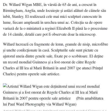
Dr. Willard Wigan MBE, în vârstă de 65 de ani, a crescut în
Birmingham, Anglia, unde locuieşte şi astăzi alături de câinele său
iubit, Stanley. El realizează cele mai mici sculpturi cunoscute în
lume, fiecare amplasată în urechea unui ac. Colecţia sa de opere
variază de la o miniatură a reginei Elizabeth II până la o procesiune
de 14 cămile, detalii care pot fi observate doar la microscop.
Willard lucrează cu fragmente de lemn, granule de nisip, microfibre
şi unelte confecţionate în casă. Sculpturile sale sunt pictate cu
ajutorul uneia dintre genele sale, fixate pe o scobitoare. El deţine
un record mondial Guinness şi a fost onorat de către Regele
Charles al III lea al Marii Britanii în anul 2007 (pe atunci Prinţul
Charles) pentru operele sale artistice.
Artistul Willard Wigan este deţinătorul unui record mondial Guinness şi a