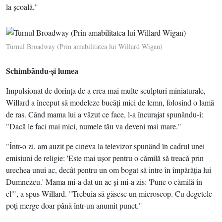
la şcoală."
Turnul Broadway (Prin amabilitatea lui Willard Wigan)
Schimbându-şi lumea
Impulsionat de dorinţa de a crea mai multe sculpturi miniaturale,
Willard a început să modeleze bucăţi mici de lemn, folosind o lamă
de ras. Când mama lui a văzut ce face, l-a încurajat spunându-i:
"Dacă le faci mai mici, numele tău va deveni mai mare."
"Într-o zi, am auzit pe cineva la televizor spunând în cadrul unei
emisiuni de religie: 'Este mai uşor pentru o cămilă să treacă prin
urechea unui ac, decât pentru un om bogat să intre în împărăţia lui
Dumnezeu.' Mama mi-a dat un ac şi mi-a zis: 'Pune o cămilă în
el'", a spus Willard. "Trebuia să găsesc un microscop. Cu degetele
poţi merge doar până într-un anumit punct."