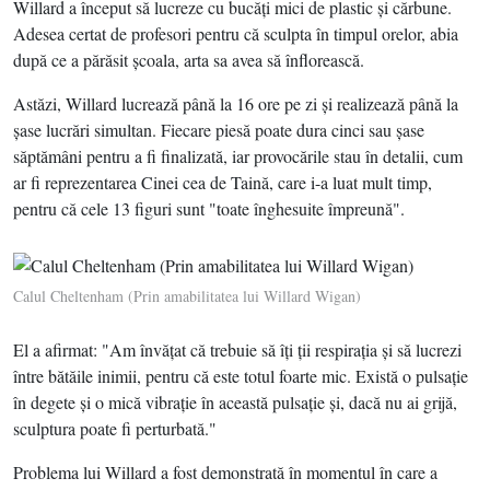
Willard a început să lucreze cu bucăţi mici de plastic şi cărbune.
Adesea certat de profesori pentru că sculpta în timpul orelor, abia
după ce a părăsit şcoala, arta sa avea să înflorească.
Astăzi, Willard lucrează până la 16 ore pe zi şi realizează până la
şase lucrări simultan. Fiecare piesă poate dura cinci sau şase
săptămâni pentru a fi finalizată, iar provocările stau în detalii, cum
ar fi reprezentarea Cinei cea de Taină, care i-a luat mult timp,
pentru că cele 13 figuri sunt "toate înghesuite împreună".
Calul Cheltenham (Prin amabilitatea lui Willard Wigan)
El a afirmat: "Am învăţat că trebuie să îţi ţii respiraţia şi să lucrezi
între bătăile inimii, pentru că este totul foarte mic. Există o pulsaţie
în degete şi o mică vibraţie în această pulsaţie şi, dacă nu ai grijă,
sculptura poate fi perturbată."
Problema lui Willard a fost demonstrată în momentul în care a