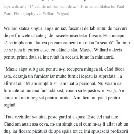
Opera de artă "14 cămile într-un ochi de ac" (Prin amabilitatea lui Paul
Ward Photography via Willard Wigan)
Willard stătea singur lângă un iaz, fascinat de labirintul de nervuri
de pe frunzele căzute şi de traseele insectelor fugare. El a început
să se implice în "lumea pe care oamenii nu o iau în seamă". În timp
ce se juca în curtea casei cu câinele său, Maxie, Willard a decis
pentru prima dată să intervină în această lume în miniatură.
"Maxie săpa sub gard pentru a-şi recupera mingea şi, când făcea
asta, deranja un furnicar iar multe furnici ieşeau la suprafaţă", a
afirmat el. "M-am simţit trist - am luat-o personal. Nu voiam ca
furnicile să rămână fără adăpost, voiam să le păstrez în viaţă. Am
construit un întreg sat pentru furnici. Am făcut un palat pentru
regină."
"Fata vecinilor s-a uitat peste gard şi a spus: 'Este cel mai tare!'.
Când am auzit aşa ceva, m-am simţit ca şi cum m-aş fi aflat sub un
duş, iar fiecare picătură de apă spăla tot ce îmi spuseseră profesorii