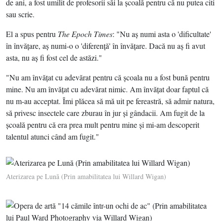
de ani, a fost umilit de profesorii săi la şcoală pentru că nu putea citi
sau scrie.
El a spus pentru
The Epoch Times
: "Nu aş numi asta o 'dificultate'
în învăţare, aş numi-o o 'diferenţă' în învăţare. Dacă nu aş fi avut
asta, nu aş fi fost cel de astăzi."
"Nu am învăţat cu adevărat pentru că şcoala nu a fost bună pentru
mine. Nu am învăţat cu adevărat nimic. Am învăţat doar faptul că
nu m-au acceptat. Îmi plăcea să mă uit pe fereastră, să admir natura,
să privesc insectele care zburau în jur şi gândacii. Am fugit de la
şcoală pentru că era prea mult pentru mine şi mi-am descoperit
talentul atunci când am fugit."
Aterizarea pe Lună (Prin amabilitatea lui Willard Wigan)