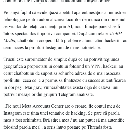
conturilor care uzurpă identitatea altora sau a înşelătoriilor.
Pe lângă faptul că evidenţiază apetitul aparent nesăţios al industriei
tehnologice pentru automatizarea locurilor de muncă din domeniul
serviciilor de relaţii cu clienţii prin AI, noua funcţie pare să se fi
întors spectaculos împotriva companiei. După cum relatează
404
Media
, chatbotul a cooperat fără probleme atunci când hackerii i-au
cerut acces la profiluri Instagram de mare notorietate.
Trucul este surprinzător de simplu: după ce au potrivit regiunea
geografică a proprietarului contului folosind un VPN, hackerii au
cerut chatbotului de suport să schimbe adresa de e-mail asociată
profilului, ceea ce le-a permis să finalizeze cu succes autentificarea
în doi paşi. Mai grav, vulnerabilitatea exista deja de câteva luni,
potrivit mesajelor din grupuri Telegram analizate.
„Fie noul Meta Accounts Center are o eroare, fie contul meu de
Instagram este ţinta unei tentative de hacking. Se pare că parola
mea a fost schimbată fără ştirea mea / nu am putut să mă autentific
folosind parola mea”, a scris într-o postare pe Threads fosta