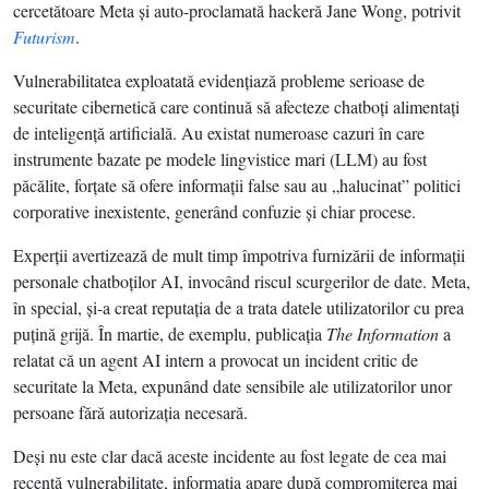
cercetătoare Meta şi auto-proclamată hackeră Jane Wong, potrivit
Futurism
.
Vulnerabilitatea exploatată evidenţiază probleme serioase de
securitate cibernetică care continuă să afecteze chatboţi alimentaţi
de inteligenţă artificială. Au existat numeroase cazuri în care
instrumente bazate pe modele lingvistice mari (LLM) au fost
păcălite, forţate să ofere informaţii false sau au „halucinat” politici
corporative inexistente, generând confuzie şi chiar procese.
Experţii avertizează de mult timp împotriva furnizării de informaţii
personale chatboţilor AI, invocând riscul scurgerilor de date. Meta,
în special, şi-a creat reputaţia de a trata datele utilizatorilor cu prea
puţină grijă. În martie, de exemplu, publicaţia
The Information
a
relatat că un agent AI intern a provocat un incident critic de
securitate la Meta, expunând date sensibile ale utilizatorilor unor
persoane fără autorizaţia necesară.
Deşi nu este clar dacă aceste incidente au fost legate de cea mai
recentă vulnerabilitate, informaţia apare după compromiterea mai