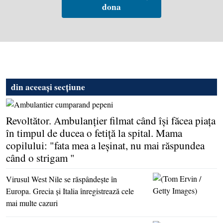
dona
din aceeași secțiune
Revoltător. Ambulanţier filmat când îşi făcea piaţa
în timpul de ducea o fetiţă la spital. Mama
copilului: "fata mea a leşinat, nu mai răspundea
când o strigam "
Virusul West Nile se răspândeşte în
Europa. Grecia şi Italia înregistrează cele
mai multe cazuri