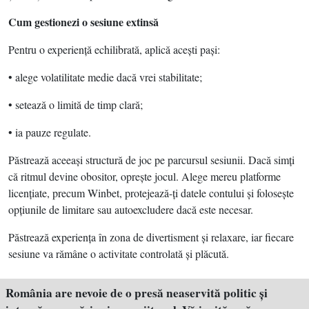
Cum gestionezi o sesiune extinsă
Pentru o experienţă echilibrată, aplică aceşti paşi:
• alege volatilitate medie dacă vrei stabilitate;
• setează o limită de timp clară;
• ia pauze regulate.
Păstrează aceeaşi structură de joc pe parcursul sesiunii. Dacă simţi
că ritmul devine obositor, opreşte jocul. Alege mereu platforme
licenţiate, precum Winbet, protejează-ţi datele contului şi foloseşte
opţiunile de limitare sau autoexcludere dacă este necesar.
Păstrează experienţa în zona de divertisment şi relaxare, iar fiecare
sesiune va rămâne o activitate controlată şi plăcută.
România are nevoie de o presă neaservită politic şi