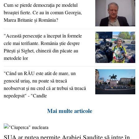
Cum se pierde democraţia pe modelul
broaştei fierte. Ce au în comun Georgia,
Marea Britanie şi România?
"Această persecuţie a început în formele
cele mai terifiante. România ştie despre
Piteşti şi Sighet, chinezii din păcate au
metodele lor
"Când un RĂU este atât de mare, un
genocid uriaş, nu poate să treacă
neobservat şi nu cred că ar trebui să treacă
nepedepsit" - "Candle
Mai multe articole
SUA ar putea permite Arabiei Saudite să intre în