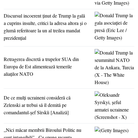
Discursul incoerent ţinut de Trump la gală
a cuprins insulte, critici la adresa altora şi o
glumă referitoare la un al treilea mandat
prezidenţial
Retragerea discretă a trupelor SUA din
Europa de Est alimentează temerile
aliaţilor NATO
De ce mulţi ucraineni consideră că
Zelenski ar trebui să îl demită pe
comandantul-şef Sîrskîi [Analiză]
„Nici măcar membrii Biroului Politic nu
sunt intangibili” - Ce spune recenta