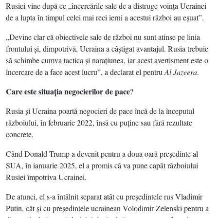
Rusiei vine după ce „încercările sale de a distruge voinţa Ucrainei
de a lupta în timpul celei mai reci ierni a acestui război au eşuat”.
„Devine clar că obiectivele sale de război nu sunt atinse pe linia
frontului şi, dimpotrivă, Ucraina a câştigat avantajul. Rusia trebuie
să schimbe cumva tactica şi naraţiunea, iar acest avertisment este o
încercare de a face acest lucru”, a declarat el pentru
Al Jazeera
.
Care este situaţia negocierilor de pace
?
Rusia şi Ucraina poartă negocieri de pace încă de la începutul
războiului, în februarie 2022, însă cu puţine sau fără rezultate
concrete.
Când Donald Trump a devenit pentru a doua oară preşedinte al
SUA, în ianuarie 2025, el a promis că va pune capăt războiului
Rusiei împotriva Ucrainei.
De atunci, el s-a întâlnit separat atât cu preşedintele rus Vladimir
Putin, cât şi cu preşedintele ucrainean Volodimir Zelenski pentru a