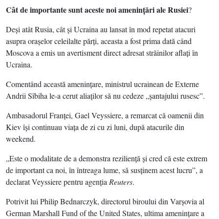
Cât de importante sunt aceste noi ameninţări ale Rusiei
?
Deşi atât Rusia, cât şi Ucraina au lansat în mod repetat atacuri
asupra oraşelor celeilalte părţi, aceasta a fost prima dată când
Moscova a emis un avertisment direct adresat străinilor aflaţi în
Ucraina.
Comentând această ameninţare, ministrul ucrainean de Externe
Andrii Sîbiha le-a cerut aliaţilor să nu cedeze „şantajului rusesc”.
Ambasadorul Franţei, Gael Veyssiere, a remarcat că oamenii din
Kiev îşi continuau viaţa de zi cu zi luni, după atacurile din
weekend.
„Este o modalitate de a demonstra rezilienţă şi cred că este extrem
de important ca noi, în întreaga lume, să susţinem acest lucru”, a
declarat Veyssiere pentru agenţia
Reuters
.
Potrivit lui Philip Bednarczyk, directorul biroului din Varşovia al
German Marshall Fund of the United States, ultima ameninţare a