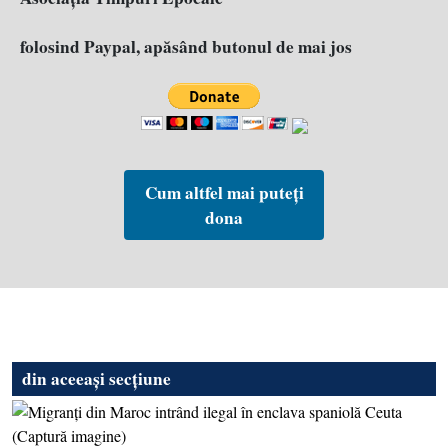
folosind Paypal, apăsând butonul de mai jos
Cum altfel mai puteți
dona
din aceeași secțiune