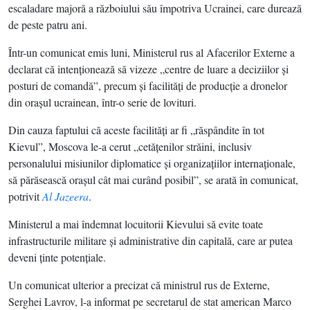
escaladare majoră a războiului său împotriva Ucrainei, care durează
de peste patru ani.
Într-un comunicat emis luni, Ministerul rus al Afacerilor Externe a
declarat că intenţionează să vizeze „centre de luare a deciziilor şi
posturi de comandă”, precum şi facilităţi de producţie a dronelor
din oraşul ucrainean, într-o serie de lovituri.
Din cauza faptului că aceste facilităţi ar fi „răspândite în tot
Kievul”, Moscova le-a cerut „cetăţenilor străini, inclusiv
personalului misiunilor diplomatice şi organizaţiilor internaţionale,
să părăsească oraşul cât mai curând posibil”, se arată în comunicat,
potrivit
Al Jazeera
.
Ministerul a mai îndemnat locuitorii Kievului să evite toate
infrastructurile militare şi administrative din capitală, care ar putea
deveni ţinte potenţiale.
Un comunicat ulterior a precizat că ministrul rus de Externe,
Serghei Lavrov, l-a informat pe secretarul de stat american Marco