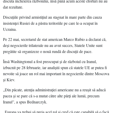
discuta încheierea războiului, însă până acum aceste eforturi nu au
dat rezultate.
Discuţiile privind armistiţiul au stagnat în mare parte din cauza
insistenţei Rusiei de a păstra teritoriile pe care le-a ocupat în
Ucraina.
Pe 22 mai, secretarul de stat american Marco Rubio a declarat că,
deşi negocierile trilaterale nu au avut succes, Statele Unite sunt
pregătite să organizeze o nouă rundă de discuţii de pace.
Însă Washingtonul a fost preocupat şi de războiul cu Iranul,
izbucnit pe 28 februarie, iar analiştii spun că statele UE ar putea fi
nevoite să joace un rol mai important în negocierile dintre Moscova
şi Kiev.
„Din păcate, atenţia administraţiei americane nu a reuşit să aducă
pacea şi se pare că s-a mutat către alte părţi ale lumii, precum
Iranul”, a spus Bednarczyk.
„Europa va trebui să preia acel rol şi cred că este capabilă să o facă,