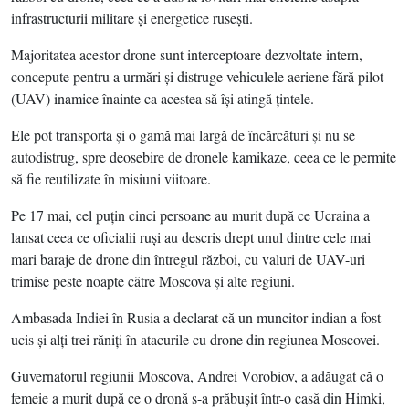
infrastructurii militare şi energetice ruseşti.
Majoritatea acestor drone sunt interceptoare dezvoltate intern,
concepute pentru a urmări şi distruge vehiculele aeriene fără pilot
(UAV) inamice înainte ca acestea să îşi atingă ţintele.
Ele pot transporta şi o gamă mai largă de încărcături şi nu se
autodistrug, spre deosebire de dronele kamikaze, ceea ce le permite
să fie reutilizate în misiuni viitoare.
Pe 17 mai, cel puţin cinci persoane au murit după ce Ucraina a
lansat ceea ce oficialii ruşi au descris drept unul dintre cele mai
mari baraje de drone din întregul război, cu valuri de UAV-uri
trimise peste noapte către Moscova şi alte regiuni.
Ambasada Indiei în Rusia a declarat că un muncitor indian a fost
ucis şi alţi trei răniţi în atacurile cu drone din regiunea Moscovei.
Guvernatorul regiunii Moscova, Andrei Vorobiov, a adăugat că o
femeie a murit după ce o dronă s-a prăbuşit într-o casă din Himki,