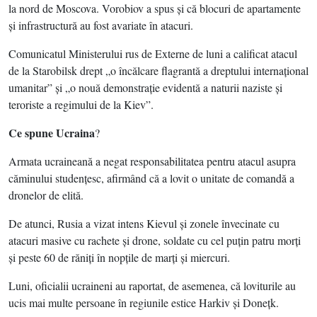
la nord de Moscova. Vorobiov a spus şi că blocuri de apartamente
şi infrastructură au fost avariate în atacuri.
Comunicatul Ministerului rus de Externe de luni a calificat atacul
de la Starobilsk drept „o încălcare flagrantă a dreptului internaţional
umanitar” şi „o nouă demonstraţie evidentă a naturii naziste şi
teroriste a regimului de la Kiev”.
Ce spune Ucraina
?
Armata ucraineană a negat responsabilitatea pentru atacul asupra
căminului studenţesc, afirmând că a lovit o unitate de comandă a
dronelor de elită.
De atunci, Rusia a vizat intens Kievul şi zonele învecinate cu
atacuri masive cu rachete şi drone, soldate cu cel puţin patru morţi
şi peste 60 de răniţi în nopţile de marţi şi miercuri.
Luni, oficialii ucraineni au raportat, de asemenea, că loviturile au
ucis mai multe persoane în regiunile estice Harkiv şi Doneţk.