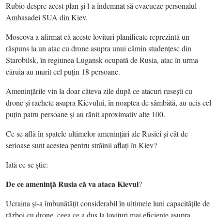
Rubio despre acest plan şi l-a îndemnat să evacueze personalul
Ambasadei SUA din Kiev.
Moscova a afirmat că aceste lovituri planificate reprezintă un
răspuns la un atac cu drone asupra unui cămin studenţesc din
Starobilsk, în regiunea Lugansk ocupată de Rusia, atac în urma
căruia au murit cel puţin 18 persoane.
Ameninţările vin la doar câteva zile după ce atacuri ruseşti cu
drone şi rachete asupra Kievului, în noaptea de sâmbătă, au ucis cel
puţin patru persoane şi au rănit aproximativ alte 100.
Ce se află în spatele ultimelor ameninţări ale Rusiei şi cât de
serioase sunt acestea pentru străinii aflaţi în Kiev?
Iată ce se ştie:
De ce ameninţă Rusia că va ataca Kievul
?
Ucraina şi-a îmbunătăţit considerabil în ultimele luni capacităţile de
război cu drone, ceea ce a dus la lovituri mai eficiente asupra