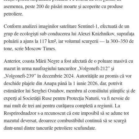
asemenea, peste 200 de păsări moarte şi acoperite cu produse
petroliere.
Conform analizei imaginilor satelitare Sentinel-1, efectuată de un
grup de ecologişti sub conducerea lui Alexei Knizhnikov, suprafaţa
poluării a ajuns la 117 km², iar volumul scurgerii — la 300–350 de
tone, scrie Moscow Times.
Anterior, coasta Mării Negre a fost afectată de o poluare masivă cu
mazut în urma naufragiului tancurilor „Volgoneft-212” şi
„Volgoneft-239” în decembrie 2024. Autorităţile au promis că vor
deschide plajele din Anapa până la 1 iunie 2026, dar, potrivit
estimărilor lui Serghei Ostahov, membru al consiliului ştiinţific şi de
experţi al Societăţii Ruse pentru Protecţia Naturii, va fi nevoie de
mai mult de trei ani pentru curăţarea completă a regiunii. La
Rosprirodnadzor s-a recunoscut că este imposibil să se adune tot
mazutul deversat, deoarece combustibilul continuă să se scurgă
dintr-unul dintre tancurile petroliere scufundate.