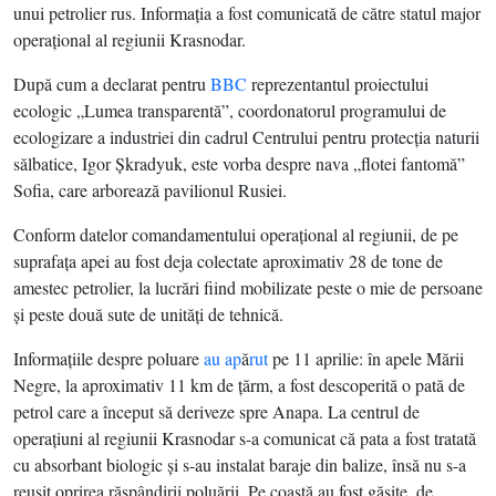
unui petrolier rus. Informaţia a fost comunicată de către statul major
operaţional al regiunii Krasnodar.
După cum a declarat pentru
BBC
reprezentantul proiectului
ecologic „Lumea transparentă”, coordonatorul programului de
ecologizare a industriei din cadrul Centrului pentru protecţia naturii
sălbatice, Igor Şkradyuk, este vorba despre nava „flotei fantomă”
Sofia, care arborează pavilionul Rusiei.
Conform datelor comandamentului operaţional al regiunii, de pe
suprafaţa apei au fost deja colectate aproximativ 28 de tone de
amestec petrolier, la lucrări fiind mobilizate peste o mie de persoane
şi peste două sute de unităţi de tehnică.
Informaţiile despre poluare
au ap
ă
rut
pe 11 aprilie: în apele Mării
Negre, la aproximativ 11 km de ţărm, a fost descoperită o pată de
petrol care a început să deriveze spre Anapa. La centrul de
operaţiuni al regiunii Krasnodar s-a comunicat că pata a fost tratată
cu absorbant biologic şi s-au instalat baraje din balize, însă nu s-a
reuşit oprirea răspândirii poluării. Pe coastă au fost găsite, de