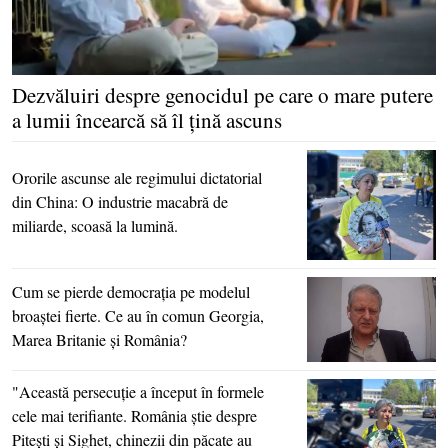
Dezvăluiri despre genocidul pe care o mare putere
a lumii încearcă să îl ţină ascuns
Ororile ascunse ale regimului dictatorial
din China: O industrie macabră de
miliarde, scoasă la lumină.
Cum se pierde democraţia pe modelul
broaştei fierte. Ce au în comun Georgia,
Marea Britanie şi România?
"Această persecuţie a început în formele
cele mai terifiante. România ştie despre
Piteşti şi Sighet, chinezii din păcate au