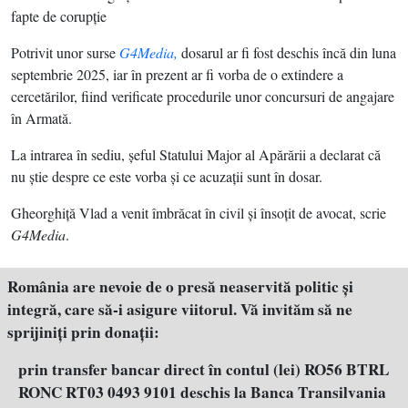
fapte de corupţie
Potrivit unor surse
G4Media,
dosarul ar fi fost deschis încă din luna
septembrie 2025, iar în prezent ar fi vorba de o extindere a
cercetărilor, fiind verificate procedurile unor concursuri de angajare
în Armată.
La intrarea în sediu, şeful Statului Major al Apărării a declarat că
nu ştie despre ce este vorba şi ce acuzaţii sunt în dosar.
Gheorghiţă Vlad a venit îmbrăcat în civil şi însoţit de avocat, scrie
G4Media
.
România are nevoie de o presă neaservită politic şi
integră, care să-i asigure viitorul. Vă invităm să ne
sprijiniţi prin donaţii:
prin transfer bancar direct în contul (lei) RO56 BTRL
RONC RT03 0493 9101 deschis la Banca Transilvania