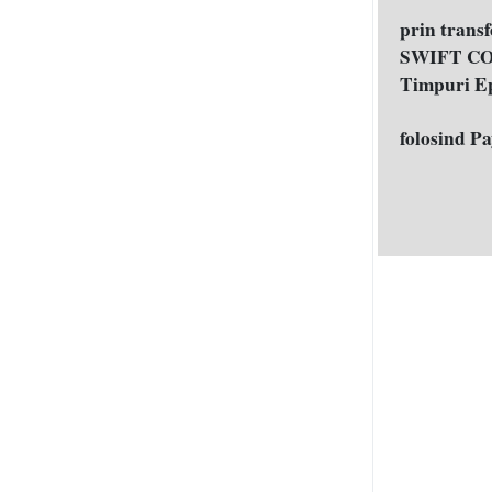
prin trans
SWIFT COD
Timpuri E
folosind P