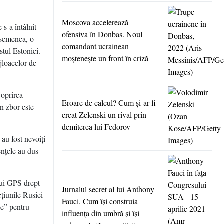
Moscova accelerează
 s-a întâlnit
ofensiva în Donbas. Noul
asemenea, o
comandant ucrainean
stul Estoniei.
moşteneşte un front în criză
jloacelor de
 oprirea
Eroare de calcul? Cum şi-ar fi
în zbor este
creat Zelenski un rival prin
demiterea lui Fedorov
 au fost nevoiţi
enţele au dus
lui GPS drept
Jurnalul secret al lui Anthony
cţiunile Rusiei
Fauci. Cum îşi construia
te” pentru
influenţa din umbră şi îşi