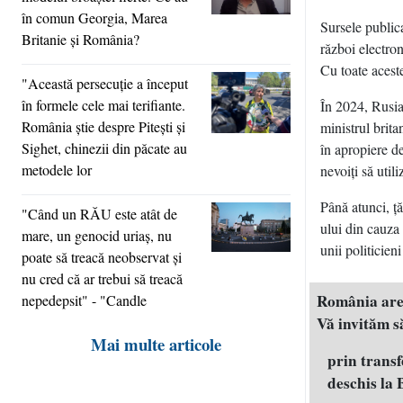
în comun Georgia, Marea
Sursele publica
Britanie şi România?
război electron
Cu toate aceste
"Această persecuţie a început
în formele cele mai terifiante.
În 2024, Rusia
România ştie despre Piteşti şi
ministrul brita
Sighet, chinezii din păcate au
în apropiere de
metodele lor
nevoiţi să util
Până atunci, ţă
"Când un RĂU este atât de
ului din cauza 
mare, un genocid uriaş, nu
unii politicien
poate să treacă neobservat şi
nu cred că ar trebui să treacă
România are n
nepedepsit" - "Candle
Vă invităm să
Mai multe articole
prin trans
deschis la