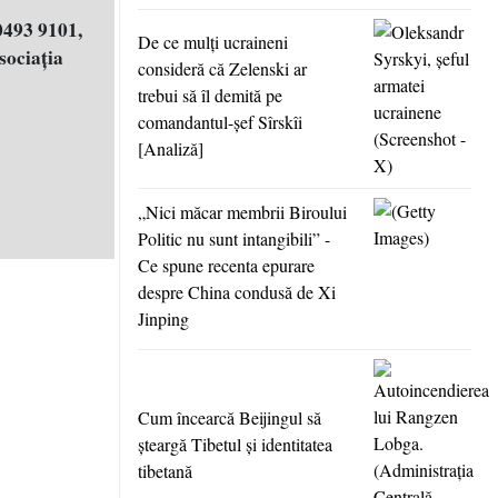
0493 9101,
De ce mulţi ucraineni
ociația
consideră că Zelenski ar
trebui să îl demită pe
comandantul-şef Sîrskîi
[Analiză]
„Nici măcar membrii Biroului
Politic nu sunt intangibili” -
Ce spune recenta epurare
despre China condusă de Xi
Jinping
Cum încearcă Beijingul să
şteargă Tibetul şi identitatea
tibetană