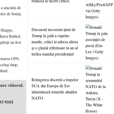
reducea la tăcere criticii
 a atacului de
elor de bruiaj.
Discursul incoerent ţinut de
t Shapps,
Trump la gală a cuprins
Marea Baltică,
insulte, critici la adresa altora
iloţii au fost
şi o glumă referitoare la un al
treilea mandat prezidenţial
ţionarea GPS-
celaşi timp,
ibrid.
Retragerea discretă a trupelor
ure viitorul.
SUA din Europa de Est
alimentează temerile aliaţilor
NATO
93 9101