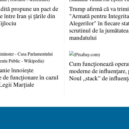
dită propune un pact de
Trump afirmă că va trimi
 între Iran şi ţările din
"Armată pentru Integrita
ijlociu
Alegerilor" în fiecare sta
scrutinul de la jumătatea
mandatului
Cum funcţionează operaţ
anie înnoieşte
moderne de influenţare, 
e de funcţionare în cazul
Noul „stack” de influenţ
Legii Marţiale