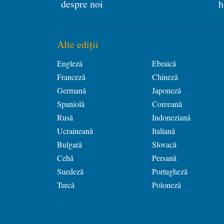
despre noi
h
Alte ediții
Engleză
Ebraică
Franceză
Chineză
Germană
Japoneză
Spaniolă
Coreeană
Rusă
Indoneziană
Ucraineană
Italiană
Bulgară
Slovacă
Cehă
Persană
Suedeză
Portugheză
Turcă
Poloneză