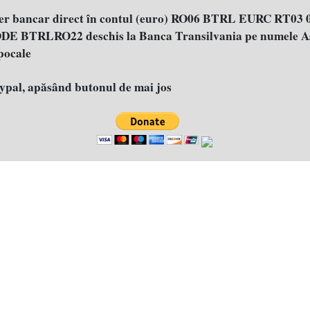
fer bancar direct în contul (euro) RO06 BTRL EURC RT03 
E BTRLRO22 deschis la Banca Transilvania pe numele As
pocale
aypal, apăsând butonul de mai jos