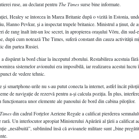
tierei ruse, au declarat pentru
The Times
surse bine informate.
aţiei, Healey se întorcea în Marea Britanie după o vizită în Estonia, unde
u, Hanno Pevkur, şi a inspectat trupele britanice. Ministrul a ţinut, de 
eri de rang înalt într-un loc secret, în apropierea oraşului Võru, din sud-e
e, după cum notează The Times, suferă constant din cauza activităţii mi
ic din partea Rusiei.
 dispărut la bord chiar la începutul zborului. Restabilirea acestuia fără
ornirea sistemelor avionului era imposibilă, iar realizarea acestui lucru 
 punct de vedere tehnic.
e şi smartphone-urile nu s-au putut conecta la internet, astfel încât piloţii
steme de navigaţie de rezervă pentru a-şi calcula poziţia. În plus, interfer
în funcţionarea unor elemente ale panoului de bord din cabina piloţilor.
 Times
din cadrul Forţelor Aeriene Regale a calificat pierderea semnalu
te rară. Un interlocutor apropiat Ministerului Apărării al ţării a calificat a
nţie „nesăbuită”, subliniind însă că avioanele militare sunt „bine pregăti
ente.