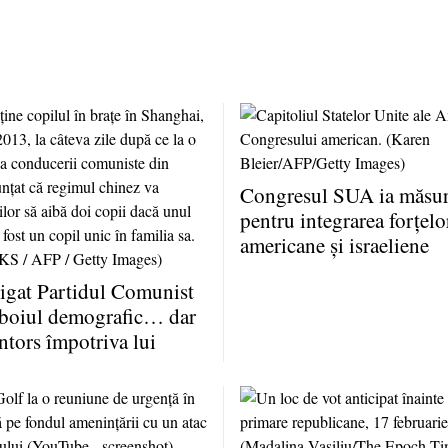
Congresul SUA ia măsuri
pentru integrarea forţelo
americane şi israeliene
igat Partidul Comunist
zboiul demografic… dar
întors împotriva lui