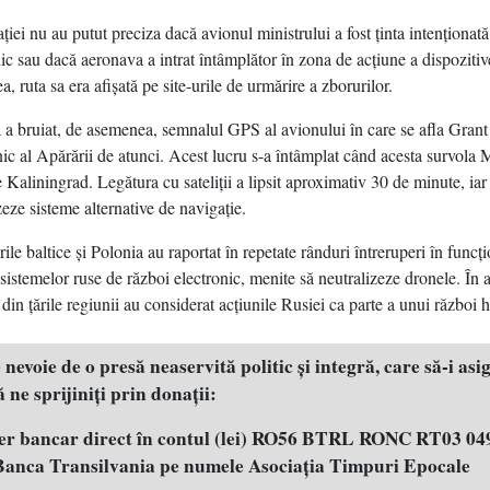
ţiei nu au putut preciza dacă avionul ministrului a fost ţinta intenţionată
ic sau dacă aeronava a intrat întâmplător în zona de acţiune a dispozitiv
a, ruta sa era afişată pe site-urile de urmărire a zborurilor.
 a bruiat, de asemenea, semnalul GPS al avionului în care se afla Gran
nic al Apărării de atunci. Acest lucru s-a întâmplat când acesta survola 
 Kaliningrad. Legătura cu sateliţii a lipsit aproximativ 30 de minute, iar p
izeze sisteme alternative de navigaţie.
rile baltice şi Polonia au raportat în repetate rânduri întreruperi în func
sistemelor ruse de război electronic, menite să neutralizeze dronele. În a
i din ţările regiunii au considerat acţiunile Rusiei ca parte a unui război h
evoie de o presă neaservită politic şi integră, care să-i asig
 ne sprijiniţi prin donaţii:
fer bancar direct în contul (lei) RO56 BTRL RONC RT03 04
 Banca Transilvania pe numele Asociația Timpuri Epocale