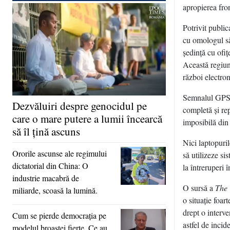
apropierea fron
Potrivit public
cu omologul să
şedinţă cu ofiţ
Această regiun
război electron
Semnalul GPS a
Dezvăluiri despre genocidul pe
completă şi rep
care o mare putere a lumii încearcă
imposibilă din
să îl ţină ascuns
Nici laptopuril
Ororile ascunse ale regimului
să utilizeze si
dictatorial din China: O
la întreruperi 
industrie macabră de
O sursă a
The
miliarde, scoasă la lumină.
o situaţie foar
drept o interve
Cum se pierde democraţia pe
astfel de incid
modelul broaştei fierte. Ce au