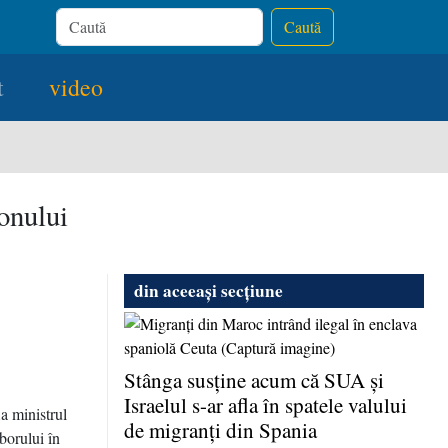
Caută
t
video
onului
din aceeași secțiune
Stânga susţine acum că SUA şi
Israelul s-ar afla în spatele valului
a ministrul
de migranţi din Spania
borului în