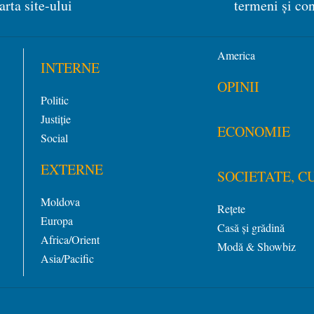
arta site-ului
termeni și con
America
INTERNE
OPINII
Politic
Justiție
ECONOMIE
Social
EXTERNE
SOCIETATE, C
Moldova
Rețete
Europa
Casă și grădină
Africa/Orient
Modă & Showbiz
Asia/Pacific