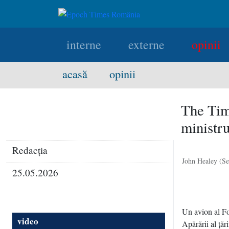
interne
externe
opinii
acasă
opinii
The Tim
ministru
Redacţia
John Healey (Se
25.05.2026
Un avion al Fo
video
Apărării al ţăr