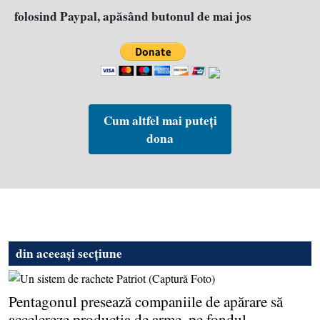
folosind Paypal, apăsând butonul de mai jos
Cum altfel mai puteți
dona
din aceeași secțiune
Pentagonul presează companiile de apărare să
accelereze producţia de arme, pe fondul