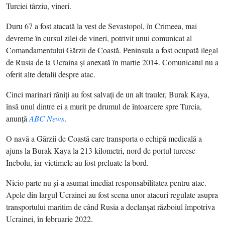
Turciei târziu, vineri.
Duru 67 a fost atacată la vest de Sevastopol, în Crimeea, mai
devreme în cursul zilei de vineri, potrivit unui comunicat al
Comandamentului Gărzii de Coastă. Peninsula a fost ocupată ilegal
de Rusia de la Ucraina şi anexată în martie 2014. Comunicatul nu a
oferit alte detalii despre atac.
Cinci marinari răniţi au fost salvaţi de un alt trauler, Burak Kaya,
însă unul dintre ei a murit pe drumul de întoarcere spre Turcia,
anunţă
ABC News
.
O navă a Gărzii de Coastă care transporta o echipă medicală a
ajuns la Burak Kaya la 213 kilometri, nord de portul turcesc
Inebolu, iar victimele au fost preluate la bord.
Nicio parte nu şi-a asumat imediat responsabilitatea pentru atac.
Apele din largul Ucrainei au fost scena unor atacuri regulate asupra
transportului maritim de când Rusia a declanşat războiul împotriva
Ucrainei, în februarie 2022.