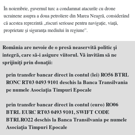
În noiembrie, guvernul turc a condamnat atacurile cu drone
ucrainene asupra a doua petroliere din Marea Neagră, considerând
că acestea reprezintă „riscuri serioase pentru navigaţie, viaţă,
proprietate şi siguranţa mediului în regiune”.
România are nevoie de o presă neaservită politic şi
integră, care să-i asigure viitorul. Vă invităm să ne
sprijiniţi prin donaţii:
prin transfer bancar direct în contul (lei) RO56 BTRL
RONC RT03 0493 9101 deschis la Banca Transilvania
pe numele Asociația Timpuri Epocale
prin transfer bancar direct în contul (euro) RO06
BTRL EURC RT03 0493 9101, SWIFT CODE
BTRLRO22 deschis la Banca Transilvania pe numele
Asociația Timpuri Epocale