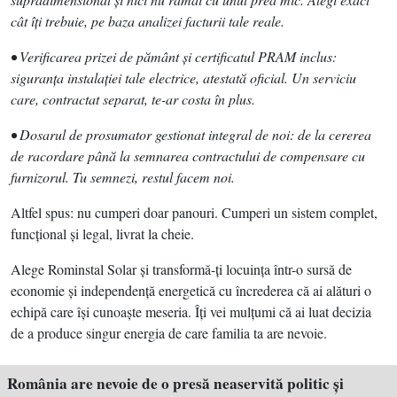
cât îţi trebuie, pe baza analizei facturii tale reale.
• Verificarea prizei de pământ şi certificatul PRAM inclus:
siguranţa instalaţiei tale electrice, atestată oficial. Un serviciu
care, contractat separat, te-ar costa în plus.
• Dosarul de prosumator gestionat integral de noi: de la cererea
de racordare până la semnarea contractului de compensare cu
furnizorul. Tu semnezi, restul facem noi.
Altfel spus: nu cumperi doar panouri. Cumperi un sistem complet,
funcţional şi legal, livrat la cheie.
Alege Rominstal Solar şi transformă-ţi locuinţa într-o sursă de
economie şi independenţă energetică cu încrederea că ai alături o
echipă care îşi cunoaşte meseria. Îţi vei mulţumi că ai luat decizia
de a produce singur energia de care familia ta are nevoie.
România are nevoie de o presă neaservită politic şi