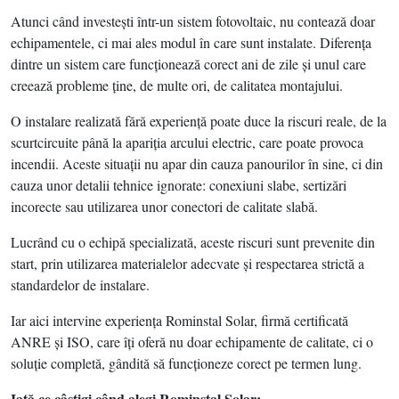
Atunci când investeşti într-un sistem fotovoltaic, nu contează doar
echipamentele, ci mai ales modul în care sunt instalate. Diferenţa
dintre un sistem care funcţionează corect ani de zile şi unul care
creează probleme ţine, de multe ori, de calitatea montajului.
O instalare realizată fără experienţă poate duce la riscuri reale, de la
scurtcircuite până la apariţia arcului electric, care poate provoca
incendii. Aceste situaţii nu apar din cauza panourilor în sine, ci din
cauza unor detalii tehnice ignorate: conexiuni slabe, sertizări
incorecte sau utilizarea unor conectori de calitate slabă.
Lucrând cu o echipă specializată, aceste riscuri sunt prevenite din
start, prin utilizarea materialelor adecvate şi respectarea strictă a
standardelor de instalare.
Iar aici intervine experienţa Rominstal Solar, firmă certificată
ANRE şi ISO, care îţi oferă nu doar echipamente de calitate, ci o
soluţie completă, gândită să funcţioneze corect pe termen lung.
Iată ce câştigi când alegi Rominstal Solar: