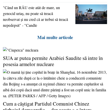
"Când un RĂU este atât de mare, un
genocid uriaş, nu poate să treacă
neobservat şi nu cred că ar trebui să treacă
nepedepsit" - "Candle
Mai multe articole
SUA ar putea permite Arabiei Saudite să intre în
posesia armelor nucleare
Cum a câştigat Partidul Comunist Chinez
războiul demografic… dar acesta s-a întors