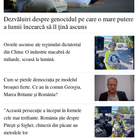
Dezvăluiri despre genocidul pe care o mare putere
a lumii încearcă să îl ţină ascuns
Ororile ascunse ale regimului dictatorial
din China: O industrie macabră de
miliarde, scoasă la lumină.
Cum se pierde democraţia pe modelul
broaştei fierte. Ce au în comun Georgia,
Marea Britanie şi România?
"Această persecuţie a început în formele
cele mai terifiante. România ştie despre
Piteşti şi Sighet, chinezii din păcate au
metodele lor