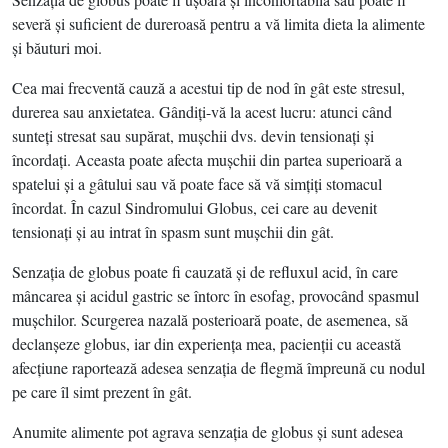
severă şi suficient de dureroasă pentru a vă limita dieta la alimente
şi băuturi moi.
Cea mai frecventă cauză a acestui tip de nod în gât este stresul,
durerea sau anxietatea. Gândiţi-vă la acest lucru: atunci când
sunteţi stresat sau supărat, muşchii dvs. devin tensionaţi şi
încordaţi. Aceasta poate afecta muşchii din partea superioară a
spatelui şi a gâtului sau vă poate face să vă simţiţi stomacul
încordat. În cazul Sindromului Globus, cei care au devenit
tensionaţi şi au intrat în spasm sunt muşchii din gât.
Senzaţia de globus poate fi cauzată şi de refluxul acid, în care
mâncarea şi acidul gastric se întorc în esofag, provocând spasmul
muşchilor. Scurgerea nazală posterioară poate, de asemenea, să
declanşeze globus, iar din experienţa mea, pacienţii cu această
afecţiune raportează adesea senzaţia de flegmă împreună cu nodul
pe care îl simt prezent în gât.
Anumite alimente pot agrava senzaţia de globus şi sunt adesea