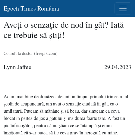
Epoch Times România
Aveţi o senzaţie de nod în gât? Iată
ce trebuie să ştiţi!
Consult la doctor (freepik.com)
Lynn Jaffee
29.04.2023
Acum mai bine de douăzeci de ani, în timpul primului trimestru al
şcolii de acupunctură, am avut o senzaţie ciudată în gât, ca o
umflătură. Puteam să mănânc şi să beau, dar simţeam ca ceva
blocat în partea de jos a gâtului şi mă durea foarte tare. A fost un
pic înfricoşător, pentru că nu ştiam ce se întâmplă şi eram
îngrijorată că s-ar putea să fie ceva grav în neregulă cu mine.