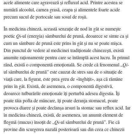
acele alimente care agravează şi refluxul acid. Printre acestea se
numără alcoolul, carnea grasă, ceapa şi alimentele foarte acide
precum sucul de portocale sau sosul de roşii.
În medicina chineză, această senzaţie de nod în gât se numeşte
poetic
Qi
-ul (energia) sâmburelui de prună, deoarece se simte ca şi
cum un sâmbure de prună este prins în gât şi nu se poate mişca.
Din punctul de vedere al medicinei tradiţionale chinezeşti, există
anumite raţionamente pentru care se întâmplă acest lucru. În primul
rând, există o componentă emoţională. Se crede că fenomenul „
Qi
-
ul sâmburelui de prună” este cauzat de stres sau de o situaţie de
viaţă care, la figurat, este prea greu de «înghiţit», aşa că rămâne
prins în gât. Există, de asemenea, o componentă digestivă,
deoarece tulburările emoţionale îţi perturbă adesea digestia. Îţi
poate tăia pofta de mâncare, îţi poate deranja stomacul, poate
provoca diaree şi poate declanşa arsuri la stomac sau reflux acid. Iar
în medicina chineză, există, de asemenea, un anumit element de
flegmă (mucus) însoţit de „
Qi
-ul sâmburelui de prună”. Fie că
provine din scurgerea nazală posterioară sau din ceea ce chinezii