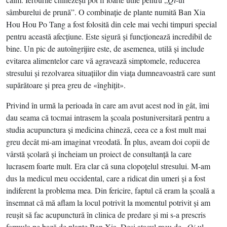
sâmburelui de prună”. O combinaţie de plante numită Ban Xia
Hou Hou Po Tang a fost folosită din cele mai vechi timpuri special
pentru această afecţiune. Este sigură şi funcţionează incredibil de
bine. Un pic de autoîngrijire este, de asemenea, utilă şi include
evitarea alimentelor care vă agravează simptomele, reducerea
stresului şi rezolvarea situaţiilor din viaţa dumneavoastră care sunt
supărătoare şi prea greu de «înghiţit».
Privind în urmă la perioada în care am avut acest nod în gât, îmi
dau seama că tocmai intrasem la şcoala postuniversitară pentru a
studia acupunctura şi medicina chineză, ceea ce a fost mult mai
greu decât mi-am imaginat vreodată. În plus, aveam doi copii de
vârstă şcolară şi încheiam un proiect de consultanţă la care
lucrasem foarte mult. Era clar că suna clopoţelul stresului. M-am
dus la medicul meu occidental, care a ridicat din umeri şi a fost
indiferent la problema mea. Din fericire, faptul că eram la şcoală a
însemnat că mă aflam la locul potrivit la momentul potrivit şi am
reuşit să fac acupunctură în clinica de predare şi mi s-a prescris
formula pe bază de plante Ban Xia. Deşi atacul meu de „
Qi
-ul