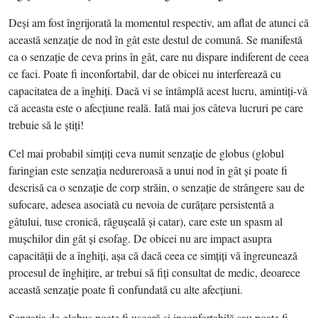
Deşi am fost îngrijorată la momentul respectiv, am aflat de atunci că
această senzaţie de nod în gât este destul de comună. Se manifestă
ca o senzaţie de ceva prins în gât, care nu dispare indiferent de ceea
ce faci. Poate fi inconfortabil, dar de obicei nu interferează cu
capacitatea de a înghiţi. Dacă vi se întâmplă acest lucru, amintiţi-vă
că aceasta este o afecţiune reală. Iată mai jos câteva lucruri pe care
trebuie să le ştiţi!
Cel mai probabil simţiţi ceva numit senzaţie de globus (globul
faringian este senzaţia nedureroasă a unui nod în gât şi poate fi
descrisă ca o senzaţie de corp străin, o senzaţie de strângere sau de
sufocare, adesea asociată cu nevoia de curăţare persistentă a
gâtului, tuse cronică, răguşeală şi catar), care este un spasm al
muşchilor din gât şi esofag. De obicei nu are impact asupra
capacităţii de a înghiţi, aşa că dacă ceea ce simţiţi vă îngreunează
procesul de înghiţire, ar trebui să fiţi consultat de medic, deoarece
această senzaţie poate fi confundată cu alte afecţiuni.
Senzaţia de globus poate fi uşoară şi inconfortabilă sau poate fi