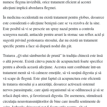
numesc flegma invizibilă, orice tratament eficient al acestei
afecţiuni implică abordarea flegmei.
În medicina occidentală nu există tratament pentru globus, deoarece
este considerată o afecţiune benignă care se va rezolva de la sine.
Este posibil să vi se prescrie un spray nazal pentru a controla
scurgerea nazală, antiacide pentru arsuri la stomac sau reflux acid şi
sugestii privind gestionarea stresului, dar nu există un tratament
specific pentru a face să dispară nodul din gât.
Tratarea „
Qi
-ului sâmburelui de prună” în tradiţia chineză este însă
o altă poveste. Există câteva puncte de acupunctură foarte specifice
pentru a aborda această afecţiune. Acestea sunt combinate într-un
tratament menit să vă calmeze emoţiile, să vă susţină digestia şi să
vă scape de flegmă. Este ştiut faptul că acupunctura este eficientă
în tratarea stresului şi a anxietăţii, deoarece activează sistemul
nervos parasimpatic, care ajută organismul să se odihnească şi să se
refacă după stres, şi favorizează digestia. De asemenea, stimulează
circulaţia neurotransmiţătorilor de bine care insuflă sentimente de
calm. Ierburile chinezeşti pot fi foarte utile pentru „
Qi
-ul