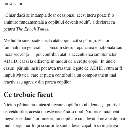
provocator.
„Chiar dacă se întâmplă doar ocazional, acest lucru poate fi o
amintire fundamentală a copilului devenit adult”, a declarat ea
pentru
The Epoch Times
.
Mediul în sine poate afecta atât copiii, cât şi părinţii. Factori
familiali mai generali — precum stresul, epuizarea emoţională sau
inconsecvenţa — pot contribui atât la accentuarea simptomelor
ADHD, cât şi la diferenţe în modul de a creşte copiii. În unele
cazuri, părinţii înşişi pot avea trăsături legate de ADHD, cum ar fi
impulsivitatea, care ar putea contribui la un comportament mai
reactiv sau agresiv din partea copiilor.
Ce trebuie făcut
Niciun părinte nu tratează fiecare copil în mod identic şi, potrivit
cercetătorilor, acesta nu este neapărat scopul. Nu orice tratament
inegal este dăunător; uneori, un copil are cu adevărat nevoie de mai
mult sprijin, iar fraţii şi surorile sunt adesea capabili să înţeleagă