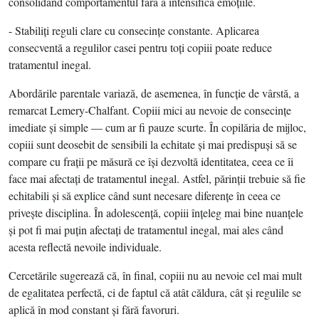
consolidând comportamentul fără a intensifica emoţiile.
- Stabiliţi reguli clare cu consecinţe constante. Aplicarea
consecventă a regulilor casei pentru toţi copiii poate reduce
tratamentul inegal.
Abordările parentale variază, de asemenea, în funcţie de vârstă, a
remarcat Lemery-Chalfant. Copiii mici au nevoie de consecinţe
imediate şi simple — cum ar fi pauze scurte. În copilăria de mijloc,
copiii sunt deosebit de sensibili la echitate şi mai predispuşi să se
compare cu fraţii pe măsură ce îşi dezvoltă identitatea, ceea ce îi
face mai afectaţi de tratamentul inegal. Astfel, părinţii trebuie să fie
echitabili şi să explice când sunt necesare diferenţe în ceea ce
priveşte disciplina. În adolescenţă, copiii înţeleg mai bine nuanţele
şi pot fi mai puţin afectaţi de tratamentul inegal, mai ales când
acesta reflectă nevoile individuale.
Cercetările sugerează că, în final, copiii nu au nevoie cel mai mult
de egalitatea perfectă, ci de faptul că atât căldura, cât şi regulile se
aplică în mod constant şi fără favoruri.