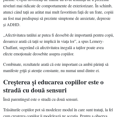
niveluri mai ridicate de comportamente de exteriorizare. În schimb,
atunci când taţii au arătat mai mult favoritism faţă de un frate, copiii
au fost mai predispuşi să prezinte simptome de anxietate, depresie
şi ADHD.
„Afectivitatea tatălui ar putea fi deosebit de importantă pentru copii,
deoarece arată că taţii se implică în viaţa lor”, a spus Lemery-
Chalfant, sugerând că afectivitatea inegală a taţilor poate avea
efecte emoţionale deosebite asupra copiilor.
Combinate, rezultatele arată că este important ca ambii părinţi să
manifeste grijă şi atenţie constante, nu numai unul dintre ei.
Creşterea şi educarea copiilor este o
stradă cu două sensuri
Însă parentingul este o stradă cu două sensuri.
Trăsăturile copiilor pot să modeleze modul în care sunt trataţi, la fel
cum creşterea copiilor îi modelează pe aceştia. Pentru a observa