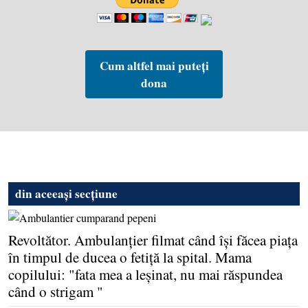
Cum altfel mai puteți
dona
din aceeași secțiune
Revoltător. Ambulanţier filmat când îşi făcea piaţa
în timpul de ducea o fetiţă la spital. Mama
copilului: "fata mea a leşinat, nu mai răspundea
când o strigam "