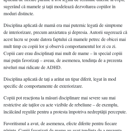
sugerând că mamele şi taţii modelează dezvoltarea copiilor în
moduri distincte.
Disciplina aplicată de mamă era mai puternic legată de simptome
de interiorizare, precum anxietatea şi depresia. Autorii sugerează că
acest lucru se poate datora faptului că mamele petrec de obicei mai
mult timp cu copiii lor şi observă comportamentul lor zi cu zi.
Copiii care erau disciplinaţi mai mult de mame – în special copiii
mai puţin favorizaţi – aveau, de asemenea, tendinţa de a prezenta
niveluri mai ridicate de ADHD.
Disciplina aplicată de taţi a arătat un tipar diferit, legat în mod
specific de comportamente de exteriorizare.
Copiii pot reacţiona la măsuri disciplinare mai severe sau mai
restrictive ale taţilor cu acte vizibile de rebeliune – de exemplu,
încălcând regulile pentru a protesta împotriva nedreptăţii percepute.
Favoritismul a avut, de asemenea, efecte diferite pentru fiecare
părinte. Copiii favorizaţi de mame au avut tendinţa de a prezenta