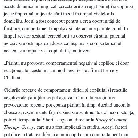
aceste dinamici în timp real, cercetătorii au rugat părinţii şi copiii să
joace împreună un joc de cărţi inedit în timpul vizitelor la
domiciliu. Jocul a fost conceput pentru a crea oportunităţi de
frustrare, comportament impulsiv şi interacţiune părinte-copil. În
timpul acestor sesiuni, cercetătorii au observat că stilul parental
agresiv sau ostil apărea adesea ca răspuns la comportamentul
neatent sau impulsiv al copilului, şi nu invers.
„Părinţii nu provocau comportamentul negativ al copiilor, ci doar
reacţionau la acesta într-un mod negativ”, a afirmat Lemery-
Chalfant.
Ciclurile repetate de comportament dificil al copilului şi reacţiile
negative ale părinţilor se pot agrava în timp. Interacţiunile
provocatoare repetate pot epuiza părinţii în timp, ducând uneori la
oboseală, resentimente faţă de sine sau sentimente de incompetenţă,
potrivit terapeutului Sheri Langston, director la
Rocky Mountain
Therapy Group
, care nu a fost implicată în studiu. Aceşti factori
pot duce la tratarea diferită a unui copil cu un comportament mai