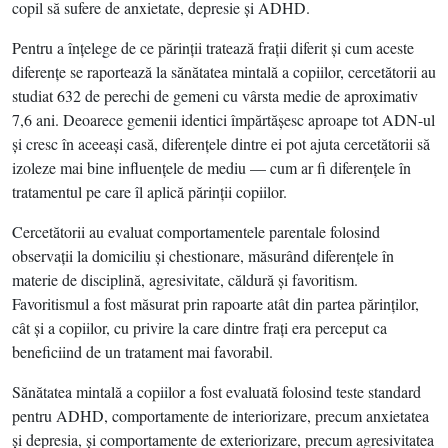
copil să sufere de anxietate, depresie şi ADHD.
Pentru a înţelege de ce părinţii tratează fraţii diferit şi cum aceste
diferenţe se raportează la sănătatea mintală a copiilor, cercetătorii au
studiat 632 de perechi de gemeni cu vârsta medie de aproximativ
7,6 ani. Deoarece gemenii identici împărtăşesc aproape tot ADN-ul
şi cresc în aceeaşi casă, diferenţele dintre ei pot ajuta cercetătorii să
izoleze mai bine influenţele de mediu — cum ar fi diferenţele în
tratamentul pe care îl aplică părinţii copiilor.
Cercetătorii au evaluat comportamentele parentale folosind
observaţii la domiciliu şi chestionare, măsurând diferenţele în
materie de disciplină, agresivitate, căldură şi favoritism.
Favoritismul a fost măsurat prin rapoarte atât din partea părinţilor,
cât şi a copiilor, cu privire la care dintre fraţi era perceput ca
beneficiind de un tratament mai favorabil.
Sănătatea mintală a copiilor a fost evaluată folosind teste standard
pentru ADHD, comportamente de interiorizare, precum anxietatea
şi depresia, şi comportamente de exteriorizare, precum agresivitatea