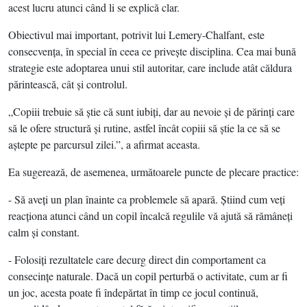
acest lucru atunci când li se explică clar.
Obiectivul mai important, potrivit lui Lemery-Chalfant, este
consecvenţa, în special în ceea ce priveşte disciplina. Cea mai bună
strategie este adoptarea unui stil autoritar, care include atât căldura
părintească, cât şi controlul.
„Copiii trebuie să ştie că sunt iubiţi, dar au nevoie şi de părinţi care
să le ofere structură şi rutine, astfel încât copiii să ştie la ce să se
aştepte pe parcursul zilei.”, a afirmat aceasta.
Ea sugerează, de asemenea, următoarele puncte de plecare practice:
- Să aveţi un plan înainte ca problemele să apară. Ştiind cum veţi
reacţiona atunci când un copil încalcă regulile vă ajută să rămâneţi
calm şi constant.
- Folosiţi rezultatele care decurg direct din comportament ca
consecinţe naturale. Dacă un copil perturbă o activitate, cum ar fi
un joc, acesta poate fi îndepărtat în timp ce jocul continuă,