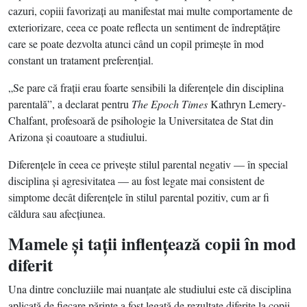
cazuri, copiii favorizaţi au manifestat mai multe comportamente de
exteriorizare, ceea ce poate reflecta un sentiment de îndreptăţire
care se poate dezvolta atunci când un copil primeşte în mod
constant un tratament preferenţial.
„Se pare că fraţii erau foarte sensibili la diferenţele din disciplina
parentală”, a declarat pentru
The Epoch Times
Kathryn Lemery-
Chalfant, profesoară de psihologie la Universitatea de Stat din
Arizona şi coautoare a studiului.
Diferenţele în ceea ce priveşte stilul parental negativ — în special
disciplina şi agresivitatea — au fost legate mai consistent de
simptome decât diferenţele în stilul parental pozitiv, cum ar fi
căldura sau afecţiunea.
Mamele şi taţii inflenţează copii în mod
diferit
Una dintre concluziile mai nuanţate ale studiului este că disciplina
aplicată de fiecare părinte a fost legată de rezultate diferite la copii,