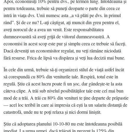
Apoi, economisiţi 10% pentru dvs., pe termen lung. Întotdeauna şi
pentru totdeauna, trebuie să puneţi deoparte o parte din ceea ce
intră în viaţa dvs. Unii numesc asta „a vă plăti pe dvs. în primul
rând”. Şi de ce nu? L-aţi câştigat, aţi muncit din greu pentru el,
aveţi norocul de a avea un venit. Este responsabilitatea
dumneavoastră să aveţi grijă de viitorul dumneavoastră. A
economisi în acest scop este pur şi simplu ceea ce trebuie să faceţi.
Dacă deveniţi un economisitor regulat, nu veţi rămâne niciodată
fără resurse. Frica de lipsă va dispărea şi veţi lua decizii mai bune.
În cele din urmă, trebuie să-ţi organizezi stilul de viaţă astfel încât
să corespundă cu 80% din veniturile tale. Respiră, totul este în
regulă. Ştiu că acest lucru poate fi un şoc, dar gândeşte-te la asta
câteva clipe. A trăi sub nivelul posibilităţilor tale este cel mai bun
mod de a trăi. A trăi cu 80% din venituri te ţine departe de prăpastie
— acel loc teribil în care ai impresia că eşti la un salariu distanţă de
catastrofă, unde nu te poţi relaxa şi nici dormi liniştit.
Ştiu că adoptarea planului 10-10-80 nu este întotdeauna posibilă
imediat. La urma urmei, dacă trăieşti în prezent la 125% din