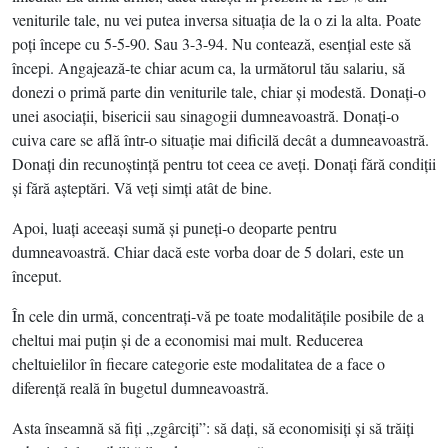
veniturile tale, nu vei putea inversa situaţia de la o zi la alta. Poate
poţi începe cu 5-5-90. Sau 3-3-94. Nu contează, esenţial este să
începi. Angajează-te chiar acum ca, la următorul tău salariu, să
donezi o primă parte din veniturile tale, chiar şi modestă. Donaţi-o
unei asociaţii, bisericii sau sinagogii dumneavoastră. Donaţi-o
cuiva care se află într-o situaţie mai dificilă decât a dumneavoastră.
Donaţi din recunoştinţă pentru tot ceea ce aveţi. Donaţi fără condiţii
şi fără aşteptări. Vă veţi simţi atât de bine.
Apoi, luaţi aceeaşi sumă şi puneţi-o deoparte pentru
dumneavoastră. Chiar dacă este vorba doar de 5 dolari, este un
început.
În cele din urmă, concentraţi-vă pe toate modalităţile posibile de a
cheltui mai puţin şi de a economisi mai mult. Reducerea
cheltuielilor în fiecare categorie este modalitatea de a face o
diferenţă reală în bugetul dumneavoastră.
Asta înseamnă să fiţi „zgârciţi”: să daţi, să economisiţi şi să trăiţi