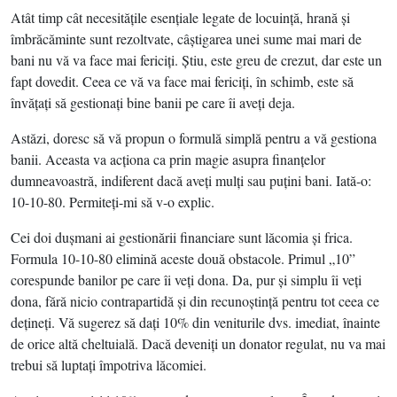
Atât timp cât necesităţile esenţiale legate de locuinţă, hrană şi
îmbrăcăminte sunt rezoltvate, câştigarea unei sume mai mari de
bani nu vă va face mai fericiţi. Ştiu, este greu de crezut, dar este un
fapt dovedit. Ceea ce vă va face mai fericiţi, în schimb, este să
învăţaţi să gestionaţi bine banii pe care îi aveţi deja.
Astăzi, doresc să vă propun o formulă simplă pentru a vă gestiona
banii. Aceasta va acţiona ca prin magie asupra finanţelor
dumneavoastră, indiferent dacă aveţi mulţi sau puţini bani. Iată-o:
10-10-80. Permiteţi-mi să v-o explic.
Cei doi duşmani ai gestionării financiare sunt lăcomia şi frica.
Formula 10-10-80 elimină aceste două obstacole. Primul „10”
corespunde banilor pe care îi veţi dona. Da, pur şi simplu îi veţi
dona, fără nicio contrapartidă şi din recunoştinţă pentru tot ceea ce
deţineţi. Vă sugerez să daţi 10% din veniturile dvs. imediat, înainte
de orice altă cheltuială. Dacă deveniţi un donator regulat, nu va mai
trebui să luptaţi împotriva lăcomiei.