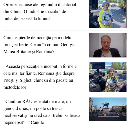
Ororile ascunse ale regimului dictatorial
din China: O industrie macabră de
miliarde, scoasă la lumină.
Cum se pierde democraţia pe modelul
broaştei fierte. Ce au în comun Georgia,
Marea Britanie şi România?
"Această persecuţie a început în formele
cele mai terifiante. România ştie despre
Piteşti şi Sighet, chinezii din păcate au
metodele lor
"Când un RĂU este atât de mare, un
genocid uriaş, nu poate să treacă
neobservat şi nu cred că ar trebui să treacă
nepedepsit" - "Candle