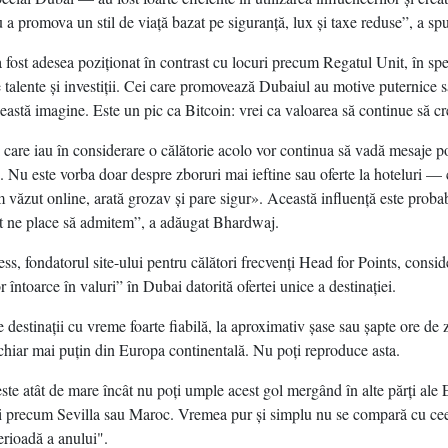
 a promova un stil de viaţă bazat pe siguranţă, lux şi taxe reduse”, a spu
 fost adesea poziţionat în contrast cu locuri precum Regatul Unit, în sp
e talente şi investiţii. Cei care promovează Dubaiul au motive puternice 
eastă imagine. Este un pic ca Bitcoin: vrei ca valoarea să continue să cr
 care iau în considerare o călătorie acolo vor continua să vadă mesaje p
e. Nu este vorba doar despre zboruri mai ieftine sau oferte la hoteluri — 
 văzut online, arată grozav şi pare sigur». Această influenţă este proba
t ne place să admitem”, a adăugat Bhardwaj.
s, fondatorul site-ului pentru călători frecvenţi Head for Points, consid
 întoarce în valuri” în Dubai datorită ofertei unice a destinaţiei.
 destinaţii cu vreme foarte fiabilă, la aproximativ şase sau şapte ore de 
chiar mai puţin din Europa continentală. Nu poţi reproduce asta.
te atât de mare încât nu poţi umple acest gol mergând în alte părţi ale 
i precum Sevilla sau Maroc. Vremea pur şi simplu nu se compară cu ceea
erioadă a anului".