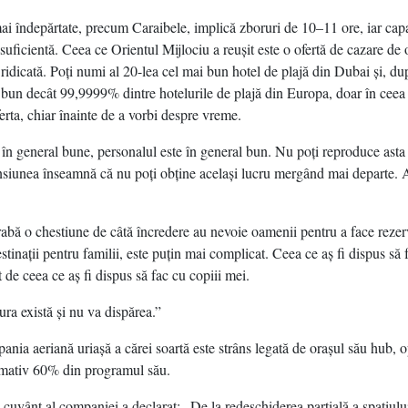
mai îndepărtate, precum Caraibele, implică zboruri de 10–11 ore, iar cap
suficientă. Ceea ce Orientul Mijlociu a reuşit este o ofertă de cazare de o
 ridicată. Poţi numi al 20-lea cel mai bun hotel de plajă din Dubai şi, d
 bun decât 99,9999% dintre hotelurile de plajă din Europa, doar în ceea 
 oferta, chiar înainte de a vorbi despre vreme.
t în general bune, personalul este în general bun. Nu poţi reproduce asta
nsiunea înseamnă că nu poţi obţine acelaşi lucru mergând mai departe. A
abă o chestiune de câtă încredere au nevoie oamenii pentru a face rezer
stinaţii pentru familii, este puţin mai complicat. Ceea ce aş fi dispus să 
t de ceea ce aş fi dispus să fac cu copiii mei.
ura există şi nu va dispărea.”
ania aeriană uriaşă a cărei soartă este strâns legată de oraşul său hub, 
imativ 60% din programul său.
cuvânt al companiei a declarat: „De la redeschiderea parţială a spaţiului