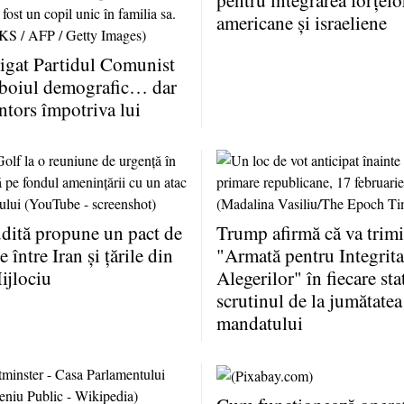
pentru integrarea forţelo
americane şi israeliene
igat Partidul Comunist
zboiul demografic… dar
întors împotriva lui
dită propune un pact de
Trump afirmă că va trimi
 între Iran şi ţările din
"Armată pentru Integrita
ijlociu
Alegerilor" în fiecare sta
scrutinul de la jumătatea
mandatului