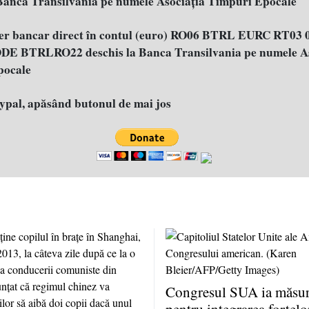
 Banca Transilvania pe numele Asociația Timpuri Epocale
fer bancar direct în contul (euro) RO06 BTRL EURC RT03 
E BTRLRO22 deschis la Banca Transilvania pe numele As
pocale
aypal, apăsând butonul de mai jos
Congresul SUA ia măsuri