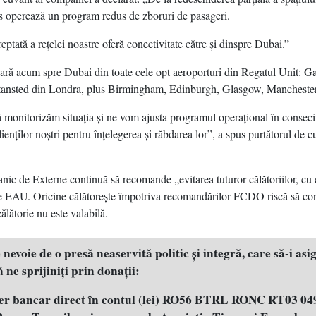
 operează un program redus de zboruri de pasageri.
reptată a reţelei noastre oferă conectivitate către şi dinspre Dubai.”
ă acum spre Dubai din toate cele opt aeroporturi din Regatul Unit: G
tansted din Londra, plus Birmingham, Edinburgh, Glasgow, Manchester
monitorizăm situaţia şi ne vom ajusta programul operaţional în consec
enţilor noştri pentru înţelegerea şi răbdarea lor”, a spus purtătorul de c
anic de Externe continuă să recomande „evitarea tuturor călătoriilor, cu 
re EAU. Oricine călătoreşte împotriva recomandărilor FCDO riscă să con
ălătorie nu este valabilă.
evoie de o presă neaservită politic şi integră, care să-i asig
 ne sprijiniţi prin donaţii:
fer bancar direct în contul (lei) RO56 BTRL RONC RT03 04