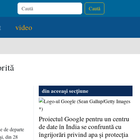
Caută
t
video
rită
din aceeași secțiune
Proiectul Google pentru un centru
de date în India se confruntă cu
ce de departe
îngrijorări privind apa şi protecţia
şi, din 28