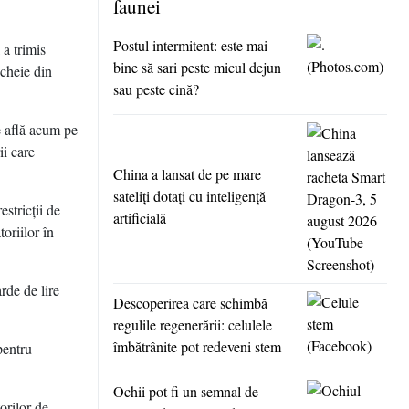
faunei
Postul intermitent: este mai
a trimis
bine să sari peste micul dejun
 cheie din
sau peste cină?
se află acum pe
ii care
China a lansat de pe mare
sateliţi dotaţi cu inteligenţă
stricţii de
artificială
toriilor în
rde de lire
Descoperirea care schimbă
regulile regenerării: celulele
îmbătrânite pot redeveni stem
pentru
Ochii pot fi un semnal de
orilor de