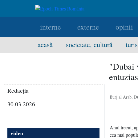
interne
externe
opinii
acasă
societate, cultură
turi
"Dubai v
entuzias
Redacţia
Burj al Arab, D
30.03.2026
Anul trecut, ap
video
cea mai popular