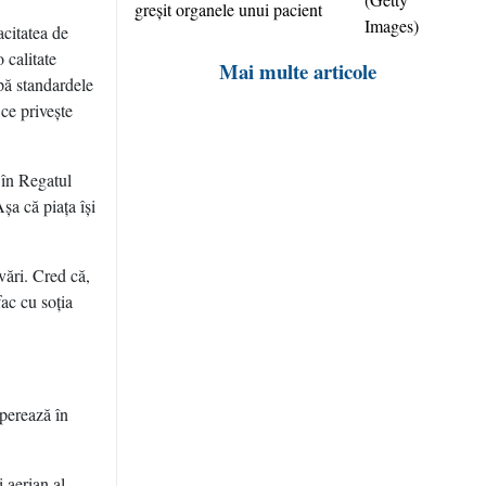
greşit organele unui pacient
acitatea de
 calitate
Mai multe articole
upă standardele
ce priveşte
 în Regatul
şa că piaţa îşi
vări. Cred că,
fac cu soţia
operează în
 aerian al