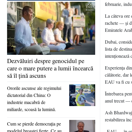
februarie, indu
La câteva ore 
rachete — şi d
Emiratele Arabe
Dubai, consider
lista de destin
intenţionează 
Dezvăluiri despre genocidul pe
care o mare putere a lumii încearcă
Experienţa din
să îl ţină ascuns
călătorie, dar 
EAU va fi cu s
Ororile ascunse ale regimului
Întrebarea pen
dictatorial din China: O
anul trecut — e
industrie macabră de
miliarde, scoasă la lumină.
Ash Bhardwaj, s
restabilirea înc
Cum se pierde democraţia pe
modelul broaştei fierte. Ce au
„EAU — în speci