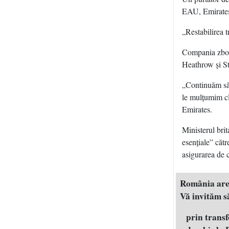
EAU, Emirates
„Restabilirea t
Compania zboar
Heathrow şi S
„Continuăm să 
le mulţumim cli
Emirates.
Ministerul brit
esenţiale” căt
asigurarea de c
România are n
Vă invităm să
prin trans