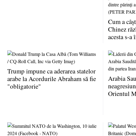
Cum a câşt
Chinez ră
acesta s-a 
Trump impune ca aderarea statelor
Arabia Sau
arabe la Acordurile Abraham să fie
neagresiune
"obligatorie"
Orientul M