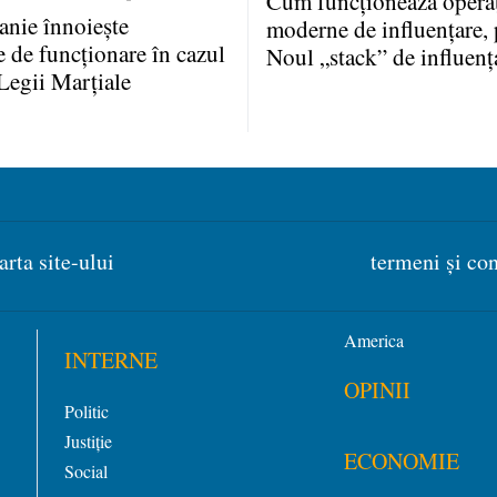
Cum funcţionează operaţ
anie înnoieşte
moderne de influenţare, 
e de funcţionare în cazul
Noul „stack” de influenţ
Legii Marţiale
arta site-ului
termeni și con
America
INTERNE
OPINII
Politic
Justiție
ECONOMIE
Social