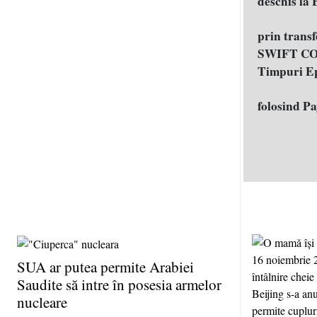
deschis la
prin trans
SWIFT COD
Timpuri E
folosind P
SUA ar putea permite Arabiei
Saudite să intre în posesia armelor
nucleare