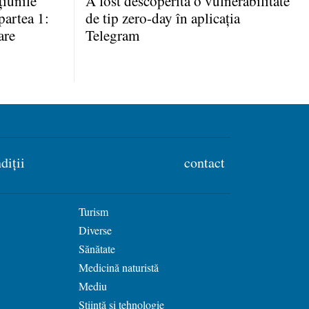
iunile
A fost descoperită o vulnerabilitate
partea 1:
de tip zero-day în aplicaţia
are
Telegram
diții
contact
Turism
Diverse
Sănătate
Medicină naturistă
Mediu
Știință si tehnologie