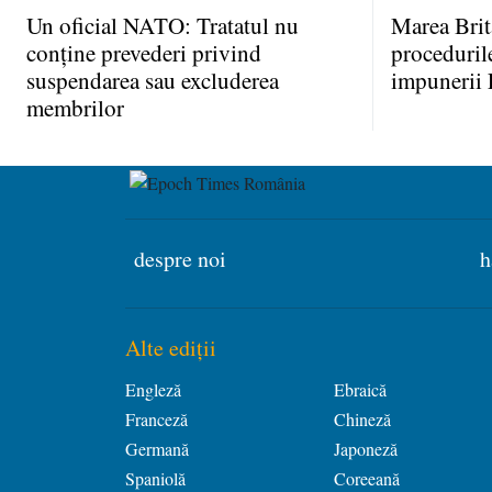
Un oficial NATO: Tratatul nu
Marea Brit
conţine prevederi privind
proceduril
suspendarea sau excluderea
impunerii 
membrilor
despre noi
h
Alte ediții
Engleză
Ebraică
Franceză
Chineză
Germană
Japoneză
Spaniolă
Coreeană