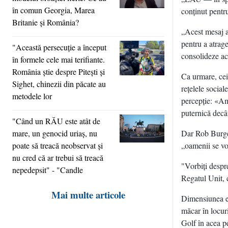
în comun Georgia, Marea
conţinut pentru
Britanie şi România?
„Acest mesaj a
pentru a atrag
"Această persecuţie a început
consolideze ac
în formele cele mai terifiante.
România ştie despre Piteşti şi
Ca urmare, cei
Sighet, chinezii din păcate au
reţelele social
metodele lor
percepţie: «Am
puternică decâ
"Când un RĂU este atât de
mare, un genocid uriaş, nu
Dar Rob Burges
poate să treacă neobservat şi
„oamenii se vor
nu cred că ar trebui să treacă
"Vorbiţi despre
nepedepsit" - "Candle
Regatul Unit, 
Mai multe articole
Dimensiunea es
măcar în locur
Golf în acea p