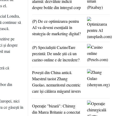
alarmă: dezvăluie indicii
s el.
despre bolile din întregul corp
ecial Londra,
(P) De ce optimizarea pentru
să continue să
AI va deveni esenţială în
ească.
strategia de marketing digital?
ozitive pe
ci şi despre
(P) Specialiştii CazinoTare
bil mai
prezintă: De unde ştii că un
cazino online e de încredere?
eră că
Poveşti din China antică.
Maestrul taoist Zhang
zbor din
Guolao, nemuritorul excentric
care îşi călărea măgarul invers
Europei, nici
Operaţie "bizară": Chirurg
 ce găseşti în
din Marea Britanie a conectat