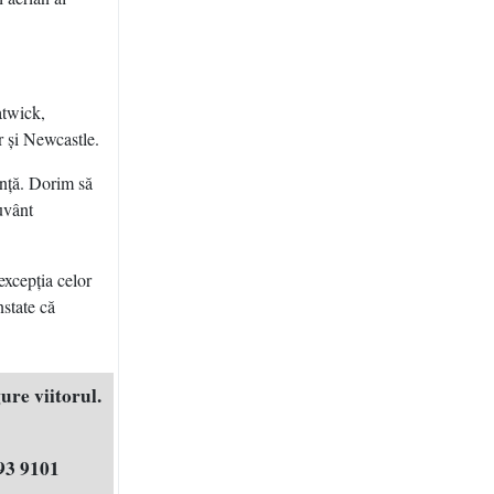
atwick,
 şi Newcastle.
inţă. Dorim să
uvânt
excepţia celor
state că
ure viitorul.
93 9101