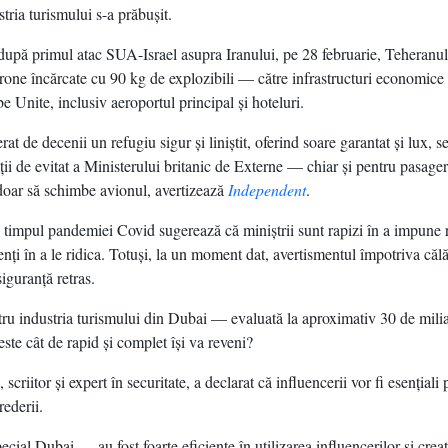
stria turismului s-a prăbuşit.
după primul atac SUA-Israel asupra Iranului, pe 28 februarie, Teheranul 
rone încărcate cu 90 kg de explozibili — către infrastructuri economice
 Unite, inclusiv aeroportul principal şi hoteluri.
at de decenii un refugiu sigur şi liniştit, oferind soare garantat şi lux, 
aţii de evitat a Ministerului britanic de Externe — chiar şi pentru pasager
doar să schimbe avionul, avertizează
Independent
.
 timpul pandemiei Covid sugerează că miniştrii sunt rapizi în a impune re
lenţi în a le ridica. Totuşi, la un moment dat, avertismentul împotriva călă
iguranţă retras.
tru industria turismului din Dubai — evaluată la aproximativ 30 de milia
ste cât de rapid şi complet îşi va reveni?
criitor şi expert în securitate, a declarat că influencerii vor fi esenţiali 
rederii.
al Dubai — au fost foarte eficiente în utilizarea influencerilor şi creat