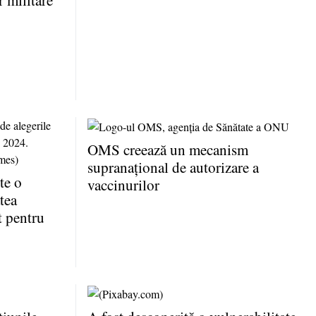
r militare
OMS creează un mecanism
supranaţional de autorizare a
te o
vaccinurilor
tea
t pentru