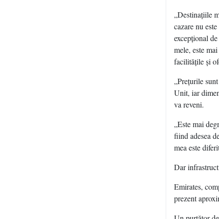
„Destinaţiile 
cazare nu este 
excepţional de
mele, este mai
facilităţile şi
„Preţurile sun
Unit, iar dime
va reveni.
„Este mai degr
fiind adesea de
mea este diferi
Dar infrastruct
Emirates, comp
prezent aprox
Un purtător de 