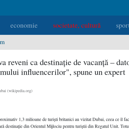
economie
societate, cultură
spor
sm
a reveni ca destinaţie de vacanţă – dato
mului influencerilor", spune un expert
ubai (wikipedia.org)
roximativ 1,3 milioane de turişti britanici au vizitat Dubai, ceea ce îl fa
ă destinaţie din Orientul Mijlociu pentru turiştii din Regatul Unit. Totu